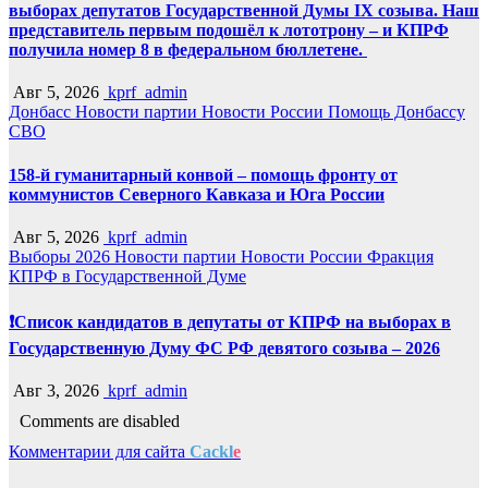
выборах депутатов Государственной Думы IX созыва. Наш
представитель первым подошёл к лототрону – и КПРФ
получила номер 8 в федеральном бюллетене.
Авг 5, 2026
kprf_admin
Донбасс
Новости партии
Новости России
Помощь Донбассу
СВО
158-й гуманитарный конвой – помощь фронту от
коммунистов Северного Кавказа и Юга России
Авг 5, 2026
kprf_admin
Выборы 2026
Новости партии
Новости России
Фракция
КПРФ в Государственной Думе
❗️Список кандидатов в депутаты от КПРФ на выборах в
Государственную Думу ФС РФ девятого созыва – 2026
Авг 3, 2026
kprf_admin
Comments are disabled
Комментарии для сайта
Cackl
e