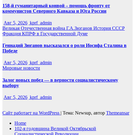
158-й гуманитарный конвой – помощь фронту от
коммунистов Северного Кавказа и Юга России
Авг 5, 2026
kprf_admin
Великая Отечественная война
Г.А.Зюганов
История СССР
Фракция КПРФ в Государственной Думе
Геннадий Зюганов высказался о роли Иосифа Сталина в
Победе
Авг 5, 2026
kprf_admin
Мировые новости
Залог новых побед — в верности социалистическому
выбору
Авг 5, 2026
kprf_admin
Сайт работает на WordPress
|
Тема: Newsup, автор
Themeansar
Home
102-я годовщина Великой Октябрьской
Социалистической Революции