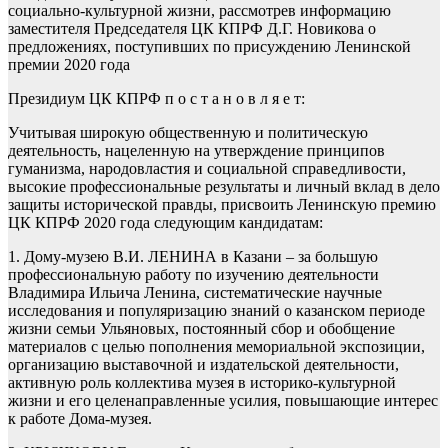
социально-культурной жизни, рассмотрев информацию
заместителя Председателя ЦК КПРФ Д.Г. Новикова о
предложениях, поступивших по присуждению Ленинской
премии 2020 года
Президиум ЦК КПРФ п о с т а н о в л я е т:
Учитывая широкую общественную и политическую
деятельность, нацеленную на утверждение принципов
гуманизма, народовластия и социальной справедливости,
высокие профессиональные результаты и личный вклад в дело
защиты исторической правды, присвоить Ленинскую премию
ЦК КПРФ 2020 года следующим кандидатам:
1. Дому-музею В.И. ЛЕНИНА в Казани – за большую
профессиональную работу по изучению деятельности
Владимира Ильича Ленина, систематические научные
исследования и популяризацию знаний о казанском периоде
жизни семьи Ульяновых, постоянный сбор и обобщение
материалов с целью пополнения мемориальной экспозиции,
организацию выставочной и издательской деятельности,
активную роль коллектива музея в историко-культурной
жизни и его целенаправленные усилия, повышающие интерес
к работе Дома-музея.