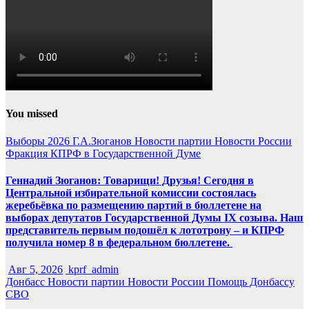
You missed
Выборы 2026
Г.А.Зюганов
Новости партии
Новости России
Фракция КПРФ в Государственной Думе
Геннадий Зюганов: Товарищи! Друзья! Сегодня в
Центральной избирательной комиссии состоялась
жеребьёвка по размещению партий в бюллетене на
выборах депутатов Государственной Думы IX созыва. Наш
представитель первым подошёл к лототрону – и КПРФ
получила номер 8 в федеральном бюллетене.
Авг 5, 2026
kprf_admin
Донбасс
Новости партии
Новости России
Помощь Донбассу
СВО