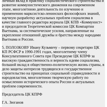
личный вклад в практику социалистического строительства и
развитие коммунистического движения на современном
этапе, многолетнюю деятельность по изучению и
применению марксистско-ленинских философских знаний,
научную разработку актуальных проблем социализма в
качестве главного редактора журнала ЦК КПВ «Коммунист»
и председателя Теоретической комиссии ЦК Компартии
Вьетнама, за систематические усилия, направленные на
укрепление отношений дружбы и братства между народами
Вьетнама и России.
5. ПОЛОЗКОВУ Ивану Кузьмичу – первому секретарю ЦК
КП РСФСР в 1990-1991 годах, многолетнему члену
Консультативного Совета при Президиуме ЦК КПРФ за
высокую гражданственность и верность идеям социализма,
большой вклад в общественно-политическую жизнь страны, в
дело защиты интересов трудящихся и государственное
строительство на принципах социальной справедливости и
народовластия, многолетнюю творческую работу по
осмыслению исторического опыта России и актуальных
проблем современности.
Председатель ЦК КПРФ
Г.А. Зюганов