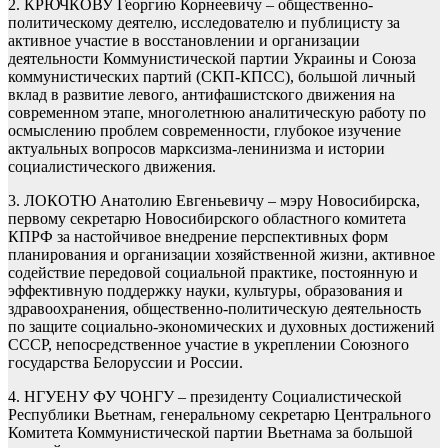
2. КРЮЧКОВУ Георгию Корнеевичу – общественно-
политическому деятелю, исследователю и публицисту за
активное участие в восстановлении и организации
деятельности Коммунистической партии Украины и Союза
коммунистических партий (СКП-КПСС), большой личный
вклад в развитие левого, антифашистского движения на
современном этапе, многолетнюю аналитическую работу по
осмыслению проблем современности, глубокое изучение
актуальных вопросов марксизма-ленинизма и истории
социалистического движения.
3. ЛОКОТЮ Анатолию Евгеньевичу – мэру Новосибирска,
первому секретарю Новосибирского областного комитета
КПРФ за настойчивое внедрение перспективных форм
планирования и организации хозяйственной жизни, активное
содействие передовой социальной практике, постоянную и
эффективную поддержку науки, культуры, образования и
здравоохранения, общественно-политическую деятельность
по защите социально-экономических и духовных достижений
СССР, непосредственное участие в укреплении Союзного
государства Белоруссии и России.
4. НГУЕНУ ФУ ЧОНГУ – президенту Социалистической
Республики Вьетнам, генеральному секретарю Центрального
Комитета Коммунистической партии Вьетнама за большой