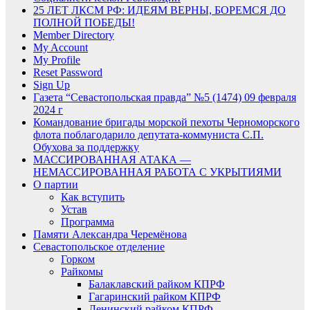
25 ЛЕТ ЛКСМ РФ: ИДЕЯМ ВЕРНЫ, БОРЕМСЯ ДО
ПОЛНОЙ ПОБЕДЫ!
Member Directory
My Account
My Profile
Reset Password
Sign Up
Газета “Севастопольская правда” №5 (1474) 09 февраля
2024 г
Командование бригады морской пехоты Черноморского
флота поблагодарило депутата-коммуниста С.П.
Обухова за поддержку
МАССИРОВАННАЯ АТАКА —
НЕМАССИРОВАННАЯ РАБОТА С УКРЫТИЯМИ
О партии
Как вступить
Устав
Программа
Памяти Александра Черемёнова
Севастопольское отделение
Горком
Райкомы
Балаклавский райком КПРФ
Гагаринский райком КПРФ
Ленинский райком КПРФ