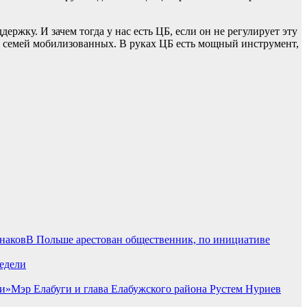
ржку. И зачем тогда у нас есть ЦБ, если он не регулирует эту
с семей мобилизованных. В руках ЦБ есть мощный инструмент,
В Польше арестован общественник, по инициативе
едели
Мэр Елабуги и глава Елабужского района Рустем Нуриев