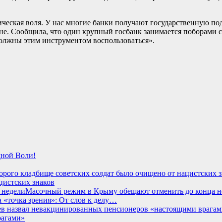
еская воля. У нас многие банки получают государственную подде
не. Сообщила, что один крупный госбанк занимается поборами 
должны этим инструментом воспользоваться».
дной Воли!
цистских знаков
Масочный режим в Крыму обещают отменить до конца н
 «точка зрения»: От слов к делу…
рагами»