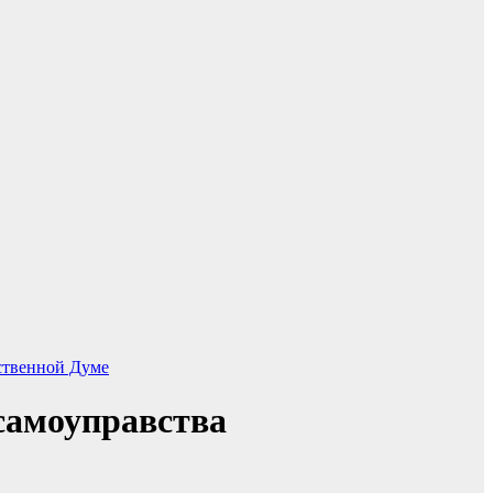
ственной Думе
самоуправства