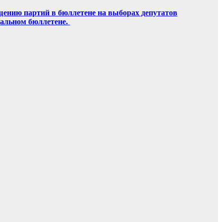
щению партий в бюллетене на выборах депутатов
ральном бюллетене.