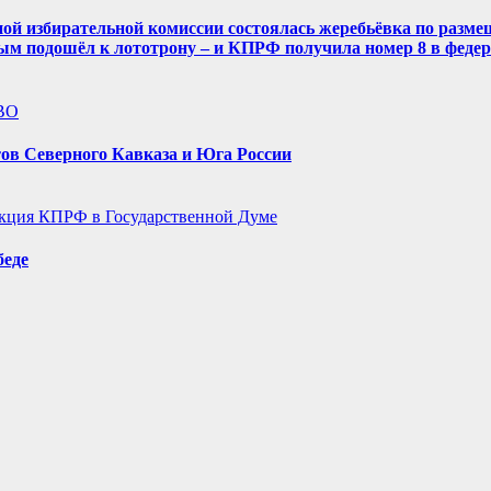
ой избирательной комиссии состоялась жеребьёвка по разме
ым подошёл к лототрону – и КПРФ получила номер 8 в феде
ВО
ов Северного Кавказа и Юга России
кция КПРФ в Государственной Думе
беде