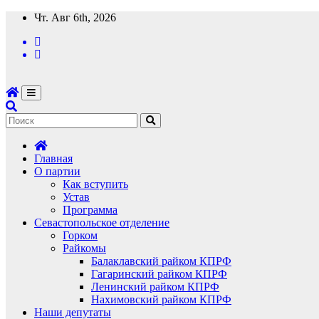
Перейти
Чт. Авг 6th, 2026
к
содержимому
Главная
О партии
Как вступить
Устав
Программа
Севастопольское отделение
Горком
Райкомы
Балаклавский райком КПРФ
Гагаринский райком КПРФ
Ленинский райком КПРФ
Нахимовский райком КПРФ
Наши депутаты