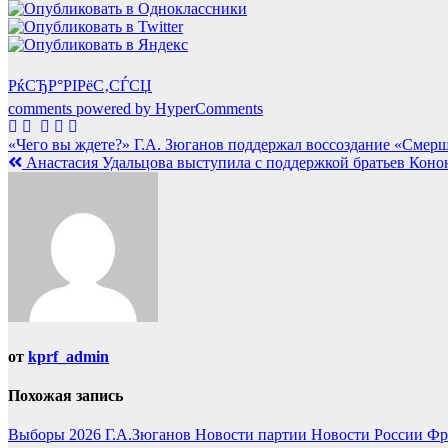
РќСЂР°РІРёС‚СЃСЏ
comments powered by HyperComments
Навигация
«Чего вы ждете?» Г.А. Зюганов поддержал воссоздание «Смер
Анастасия Удальцова выступила с поддержкой братьев Коно
по
записям
от
kprf_admin
Похожая запись
Выборы 2026
Г.А.Зюганов
Новости партии
Новости России
Фр