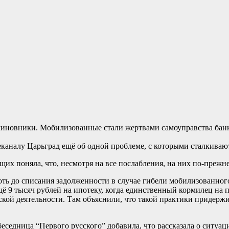
чиновники. Мобилизованные стали жертвами самоуправства банк
каналу Царьград ещё об одной проблеме, с которыми сталкиваю
их поняла, что, несмотря на все послабления, на них по-прежне
ть до списания задолженности в случае гибели мобилизованного
ё 9 тысяч рублей на ипотеку, когда единственный кормилец на 
кой деятельности. Там объяснили, что такой практики придержи
еседница “Первого русского” добавила, что рассказала о ситуа