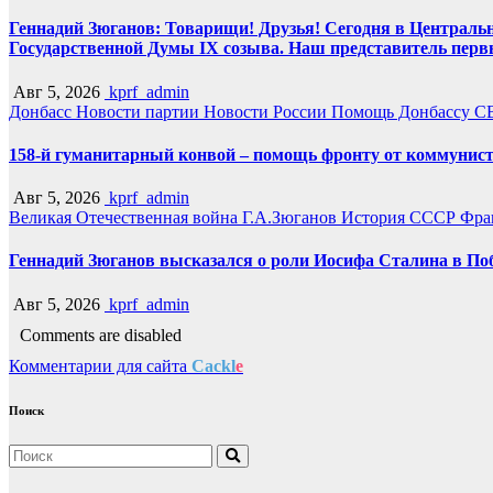
Геннадий Зюганов: Товарищи! Друзья! Сегодня в Центральн
Государственной Думы IX созыва. Наш представитель перв
Авг 5, 2026
kprf_admin
Донбасс
Новости партии
Новости России
Помощь Донбассу
С
158-й гуманитарный конвой – помощь фронту от коммунист
Авг 5, 2026
kprf_admin
Великая Отечественная война
Г.А.Зюганов
История СССР
Фра
Геннадий Зюганов высказался о роли Иосифа Сталина в По
Авг 5, 2026
kprf_admin
Comments are disabled
Комментарии для сайта
Cackl
e
Поиск