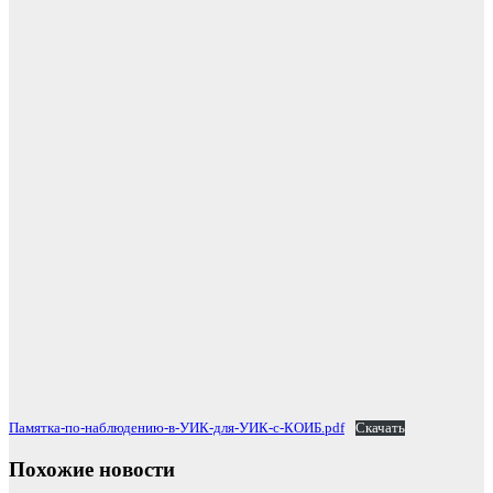
Памятка-по-наблюдению-в-УИК-для-УИК-с-КОИБ.pdf
Скачать
Похожие новости