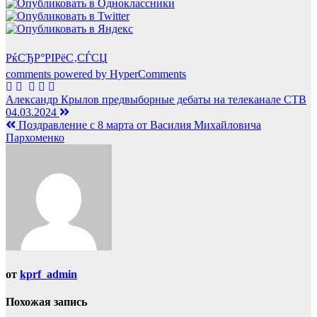
РќСЂР°РІРёС‚СЃСЏ
comments powered by HyperComments
Навигация
Александр Крылов предвыборные дебаты на телеканале СТВ
04.03.2024
по
Поздравление с 8 марта от Василия Михайловича
записям
Пархоменко
от
kprf_admin
Похожая запись