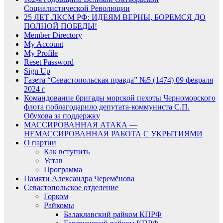
Социалистической Революции
25 ЛЕТ ЛКСМ РФ: ИДЕЯМ ВЕРНЫ, БОРЕМСЯ ДО
ПОЛНОЙ ПОБЕДЫ!
Member Directory
My Account
My Profile
Reset Password
Sign Up
Газета “Севастопольская правда” №5 (1474) 09 февраля
2024 г
Командование бригады морской пехоты Черноморского
флота поблагодарило депутата-коммуниста С.П.
Обухова за поддержку
МАССИРОВАННАЯ АТАКА —
НЕМАССИРОВАННАЯ РАБОТА С УКРЫТИЯМИ
О партии
Как вступить
Устав
Программа
Памяти Александра Черемёнова
Севастопольское отделение
Горком
Райкомы
Балаклавский райком КПРФ