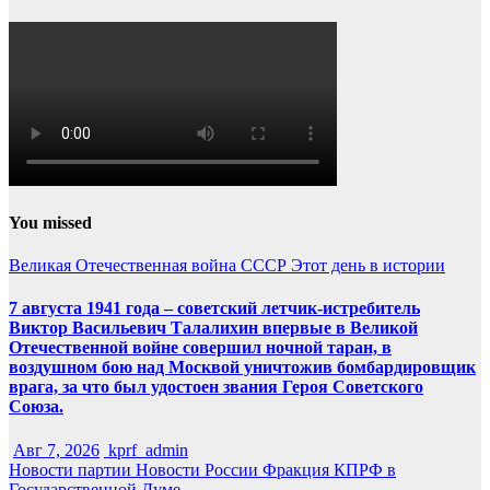
You missed
Великая Отечественная война
СССР
Этот день в истории
7 августа 1941 года – советский летчик-истребитель
Виктор Васильевич Талалихин впервые в Великой
Отечественной войне совершил ночной таран, в
воздушном бою над Москвой уничтожив бомбардировщик
врага, за что был удостоен звания Героя Советского
Союза.
Авг 7, 2026
kprf_admin
Новости партии
Новости России
Фракция КПРФ в
Государственной Думе