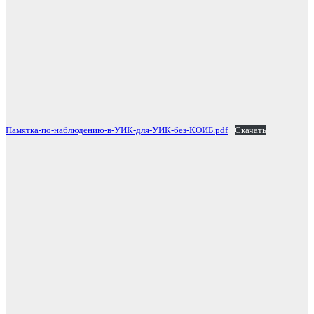
Памятка-по-наблюдению-в-УИК-для-УИК-без-КОИБ.pdf
Скачать