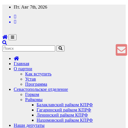
Перейти
Пт. Авг 7th, 2026
к
содержимому
Главная
О партии
Как вступить
Устав
Программа
Севастопольское отделение
Горком
Райкомы
Балаклавский райком КПРФ
Гагаринский райком КПРФ
Ленинский райком КПРФ
Нахимовский райком КПРФ
Наши депутаты