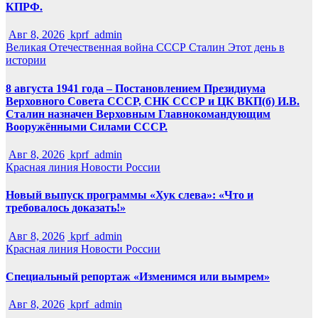
КПРФ.
Авг 8, 2026
kprf_admin
Великая Отечественная война
СССР
Сталин
Этот день в
истории
8 августа 1941 года – Постановлением Президиума
Верховного Совета СССР, СНК СССР и ЦК ВКП(б) И.В.
Сталин назначен Верховным Главнокомандующим
Вооружёнными Силами СССР.
Авг 8, 2026
kprf_admin
Красная линия
Новости России
Новый выпуск программы «Хук слева»: «Что и
требовалось доказать!»
Авг 8, 2026
kprf_admin
Красная линия
Новости России
Специальный репортаж «Изменимся или вымрем»
Авг 8, 2026
kprf_admin