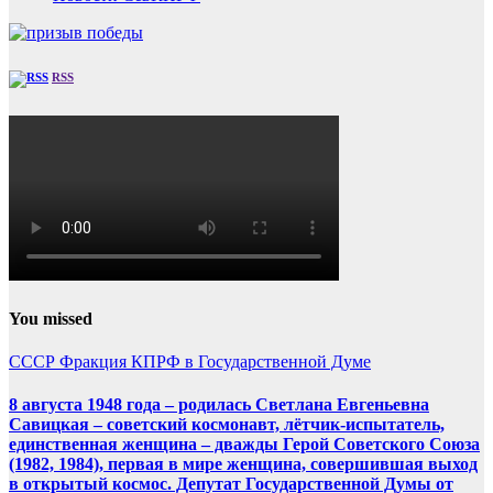
RSS
You missed
СССР
Фракция КПРФ в Государственной Думе
8 августа 1948 года – родилась Светлана Евгеньевна
Савицкая – советский космонавт, лётчик-испытатель,
единственная женщина – дважды Герой Советского Союза
(1982, 1984), первая в мире женщина, совершившая выход
в открытый космос. Депутат Государственной Думы от