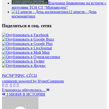
Владимир Браковенко на встрече с
жителями ТСН СТ “Морзаводец”
12 апреля – День
космонавтики
Поделиться в соц. сетях
РќСЂР°РІРёС‚СЃСЏ
comments powered by HyperComments
Навигация
Единоросы обнулились…
3 ИЮНЯ В ИСТОРИИ
по
записям