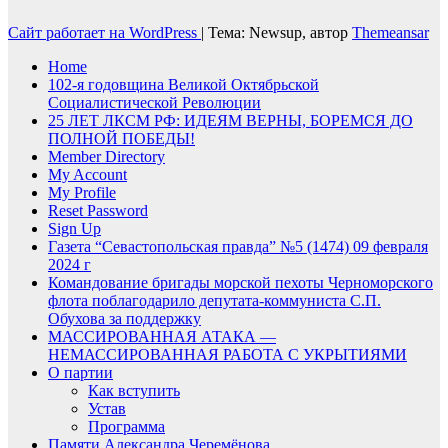
Сайт работает на WordPress
|
Тема: Newsup, автор
Themeansar
Home
102-я годовщина Великой Октябрьской
Социалистической Революции
25 ЛЕТ ЛКСМ РФ: ИДЕЯМ ВЕРНЫ, БОРЕМСЯ ДО
ПОЛНОЙ ПОБЕДЫ!
Member Directory
My Account
My Profile
Reset Password
Sign Up
Газета “Севастопольская правда” №5 (1474) 09 февраля
2024 г
Командование бригады морской пехоты Черноморского
флота поблагодарило депутата-коммуниста С.П.
Обухова за поддержку
МАССИРОВАННАЯ АТАКА —
НЕМАССИРОВАННАЯ РАБОТА С УКРЫТИЯМИ
О партии
Как вступить
Устав
Программа
Памяти Александра Черемёнова