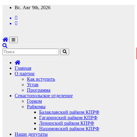
Перейти
Вс. Авг 9th, 2026
к
содержимому
Главная
О партии
Как вступить
Устав
Программа
Севастопольское отделение
Горком
Райкомы
Балаклавский райком КПРФ
Гагаринский райком КПРФ
Ленинский райком КПРФ
Нахимовский райком КПРФ
Наши депутаты