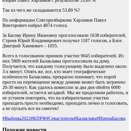
избран Павел Харламов с результатом 53,89 %.
Так из чего же складываются 53,89 %?
По информации Севгоризбиркома Харламов Павел
Викторович набрал 4874 голоса.
За Басову Ирину Ивановну проголосовали 1638 избирателей,
Строев Юрий Владимирович получил 1187 голосов, а Блох
Дмитрий Хаимович – 1055.
Всего в голосовании приняли участие 9045 избирателей. Из
них 5809 жителей Балаклавы проголосовали на дому.
Получается, что каждому голосующему было выделено около
3-х минут. Опять же, все, кто знает географические
особенности Балаклавы, прекрасно понимает, что порой
просто на перемещение между домами может быть затрачено
20-30 минут. Как удалось комиссии за два дня обойти 6000
избирателей, остается загадкой. Мы же продолжим работать, и
не устанем повторять, что на избирательные участки
приходить просто необходимо, приходить лично и голосовать,
а не пускать все на самотек!
#Выборы2022
#КПРФ
#Севастополь
#Балаклава
#ИринаБасова
Похожие новости