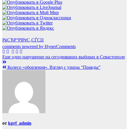
РќСЂР°РІРёС‚СЃСЏ
comments powered by HyperComments
Навигация
Еще одно нарушение на сегодняшних выборах в Севастополе
по
Колесо «оборзения». Взгляд с улицы “Правды”
записям
от
kprf_admin