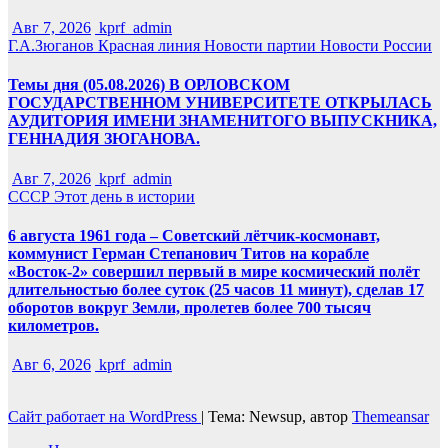
Авг 7, 2026
kprf_admin
Г.А.Зюганов
Красная линия
Новости партии
Новости России
Темы дня (05.08.2026) В ОРЛОВСКОМ
ГОСУДАРСТВЕННОМ УНИВЕРСИТЕТЕ ОТКРЫЛАСЬ
АУДИТОРИЯ ИМЕНИ ЗНАМЕНИТОГО ВЫПУСКНИКА,
ГЕННАДИЯ ЗЮГАНОВА.
Авг 7, 2026
kprf_admin
СССР
Этот день в истории
6 августа 1961 года – Советский лётчик-космонавт,
коммунист Герман Степанович Титов на корабле
«Восток-2» совершил первый в мире космический полёт
длительностью более суток (25 часов 11 минут), сделав 17
оборотов вокруг Земли, пролетев более 700 тысяч
километров.
Авг 6, 2026
kprf_admin
Сайт работает на WordPress
|
Тема: Newsup, автор
Themeansar