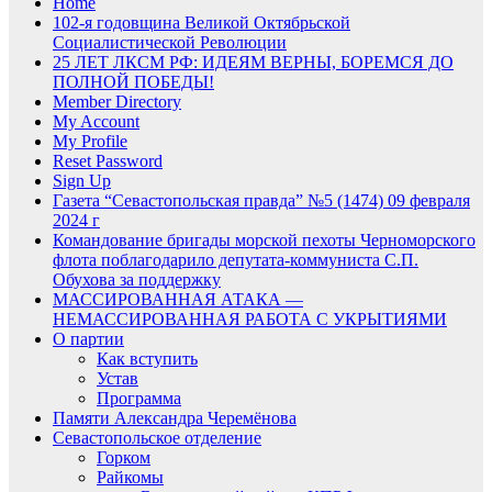
Home
102-я годовщина Великой Октябрьской
Социалистической Революции
25 ЛЕТ ЛКСМ РФ: ИДЕЯМ ВЕРНЫ, БОРЕМСЯ ДО
ПОЛНОЙ ПОБЕДЫ!
Member Directory
My Account
My Profile
Reset Password
Sign Up
Газета “Севастопольская правда” №5 (1474) 09 февраля
2024 г
Командование бригады морской пехоты Черноморского
флота поблагодарило депутата-коммуниста С.П.
Обухова за поддержку
МАССИРОВАННАЯ АТАКА —
НЕМАССИРОВАННАЯ РАБОТА С УКРЫТИЯМИ
О партии
Как вступить
Устав
Программа
Памяти Александра Черемёнова
Севастопольское отделение
Горком
Райкомы