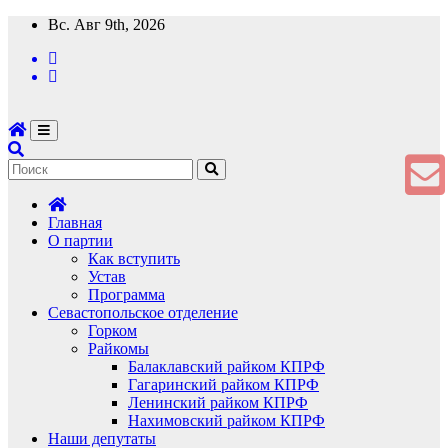
Перейти
Вс. Авг 9th, 2026
к
содержимому
Главная
О партии
Как вступить
Устав
Программа
Севастопольское отделение
Горком
Райкомы
Балаклавский райком КПРФ
Гагаринский райком КПРФ
Ленинский райком КПРФ
Нахимовский райком КПРФ
Наши депутаты