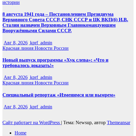
истории
8 августа 1941 года – Постановлением Президиума
Верховного Совета СССР, СНК СССР и ЦК ВКП(б) И.В.
Сталин назначен Верховным Главнокомандующим
Вооружёнными Силами СССР.
Авг 8, 2026
kprf_admin
Красная линия
Новости России
Новый выпуск программы «Хук слева»: «Что и
требовалось доказать!»
Авг 8, 2026
kprf_admin
Красная линия
Новости России
Специальный репортаж «Изменимся или вымрем»
Авг 8, 2026
kprf_admin
Сайт работает на WordPress
|
Тема: Newsup, автор
Themeansar
Home