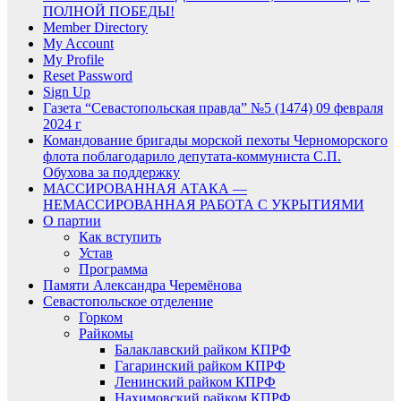
ПОЛНОЙ ПОБЕДЫ!
Member Directory
My Account
My Profile
Reset Password
Sign Up
Газета “Севастопольская правда” №5 (1474) 09 февраля
2024 г
Командование бригады морской пехоты Черноморского
флота поблагодарило депутата-коммуниста С.П.
Обухова за поддержку
МАССИРОВАННАЯ АТАКА —
НЕМАССИРОВАННАЯ РАБОТА С УКРЫТИЯМИ
О партии
Как вступить
Устав
Программа
Памяти Александра Черемёнова
Севастопольское отделение
Горком
Райкомы
Балаклавский райком КПРФ
Гагаринский райком КПРФ
Ленинский райком КПРФ
Нахимовский райком КПРФ