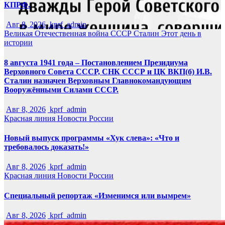
КПРФ.
Авг 8, 2026
kprf_admin
Великая Отечественная война
СССР
Сталин
Этот день в
истории
8 августа 1941 года – Постановлением Президиума
Верховного Совета СССР, СНК СССР и ЦК ВКП(б) И.В.
Сталин назначен Верховным Главнокомандующим
Вооружёнными Силами СССР.
Авг 8, 2026
kprf_admin
Красная линия
Новости России
Новый выпуск программы «Хук слева»: «Что и
требовалось доказать!»
Авг 8, 2026
kprf_admin
Красная линия
Новости России
Специальный репортаж «Изменимся или вымрем»
Авг 8, 2026
kprf_admin