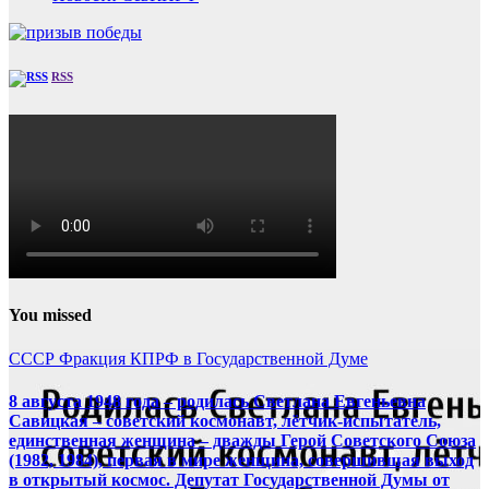
RSS
You missed
СССР
Фракция КПРФ в Государственной Думе
8 августа 1948 года – родилась Светлана Евгеньевна
Савицкая – советский космонавт, лётчик-испытатель,
единственная женщина – дважды Герой Советского Союза
(1982, 1984), первая в мире женщина, совершившая выход
в открытый космос. Депутат Государственной Думы от