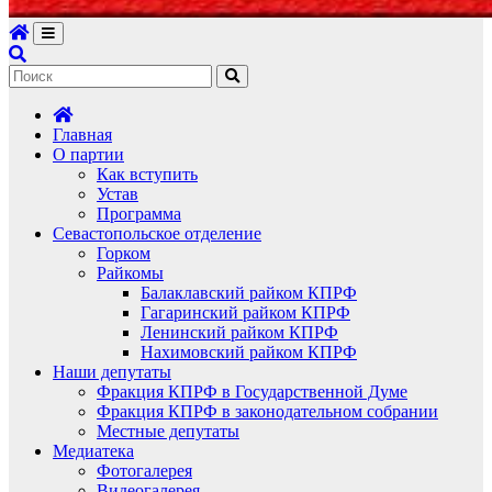
Главная
О партии
Как вступить
Устав
Программа
Севастопольское отделение
Горком
Райкомы
Балаклавский райком КПРФ
Гагаринский райком КПРФ
Ленинский райком КПРФ
Нахимовский райком КПРФ
Наши депутаты
Фракция КПРФ в Государственной Думе
Фракция КПРФ в законодательном собрании
Местные депутаты
Медиатека
Фотогалерея
Видеогалерея