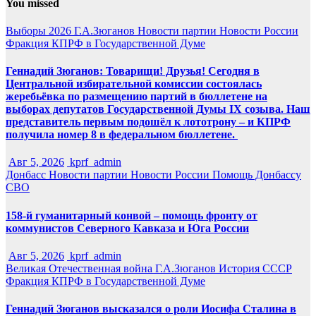
You missed
Выборы 2026
Г.А.Зюганов
Новости партии
Новости России
Фракция КПРФ в Государственной Думе
Геннадий Зюганов: Товарищи! Друзья! Сегодня в
Центральной избирательной комиссии состоялась
жеребьёвка по размещению партий в бюллетене на
выборах депутатов Государственной Думы IX созыва. Наш
представитель первым подошёл к лототрону – и КПРФ
получила номер 8 в федеральном бюллетене.
Авг 5, 2026
kprf_admin
Донбасс
Новости партии
Новости России
Помощь Донбассу
СВО
158-й гуманитарный конвой – помощь фронту от
коммунистов Северного Кавказа и Юга России
Авг 5, 2026
kprf_admin
Великая Отечественная война
Г.А.Зюганов
История СССР
Фракция КПРФ в Государственной Думе
Геннадий Зюганов высказался о роли Иосифа Сталина в