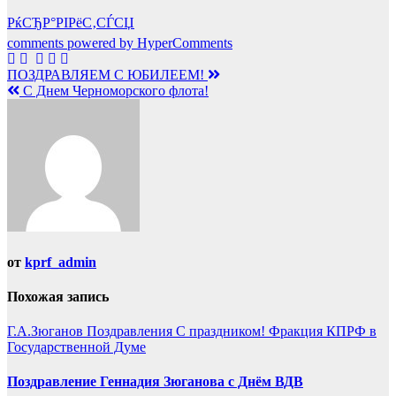
РќСЂР°РІРёС‚СЃСЏ
comments powered by HyperComments
Навигация
ПОЗДРАВЛЯЕМ С ЮБИЛЕЕМ!
С Днем Черноморского флота!
по
записям
от
kprf_admin
Похожая запись
Г.А.Зюганов
Поздравления
С праздником!
Фракция КПРФ в
Государственной Думе
Поздравление Геннадия Зюганова с Днём ВДВ