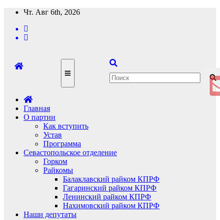
Перейти
Чт. Авг 6th, 2026
к
содержимому
Главная
О партии
Как вступить
Устав
Программа
Севастопольское отделение
Горком
Райкомы
Балаклавский райком КПРФ
Гагаринский райком КПРФ
Ленинский райком КПРФ
Нахимовский райком КПРФ
Наши депутаты