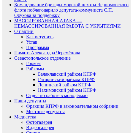
Командование бригады морской пехоты Черноморского
флота поблагодарило депутата-коммуниста С.П.
Обухова за поддержку
МАССИРОВАННАЯ АТАКА —
НЕМАССИРОВАННАЯ РАБОТА С УКРЫТИЯМИ
О партии
Как вступить
Устав
Программа
Памяти Александра Черемёнова
Севастопольское отделение
Горком
Райкомы
Балаклавский райком КПРФ
Гагаринский райком КПРФ
Ленинский райком КПРФ
Нахимовский райком КПРФ
Отдел по работе в молодёжью
Наши депутаты
Фракция КПРФ в законодательном собрании
Местные депутаты
Медиатека
Фотогалерея
Видеогалерея
Статьи