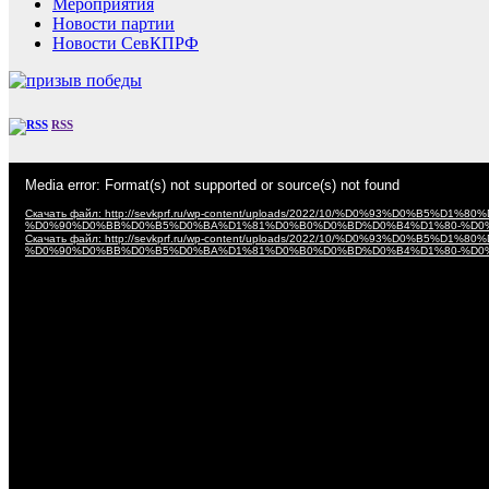
Мероприятия
Новости партии
Новости СевКПРФ
RSS
Видеоплеер
Media error: Format(s) not supported or source(s) not found
Скачать файл: http://sevkprf.ru/wp-content/uploads/2022/10/%D0%93%D
%D0%90%D0%BB%D0%B5%D0%BA%D1%81%D0%B0%D0%BD%D0%B4%D1%80-%D0
Скачать файл: http://sevkprf.ru/wp-content/uploads/2022/10/%D0%93%D
%D0%90%D0%BB%D0%B5%D0%BA%D1%81%D0%B0%D0%BD%D0%B4%D1%80-%D0