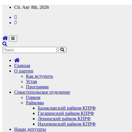
Перейти
Сб. Авг 8th, 2026
к
содержимому
Главная
О партии
Как вступить
Устав
Программа
Севастопольское отделение
Горком
Райкомы
Балаклавский райком КПРФ
Гагаринский райком КПРФ
Ленинский райком КПРФ
Нахимовский райком КПРФ
Наши депутаты