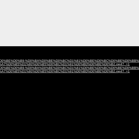
0%B5%D1%80%D0%BE%D0%B9-%D0%BA%D0%BE%D0%BC%D1%81%D0%BE%D0%BC%D0%BE%D0%BB
%A7%D0%B5%D1%80%D0%B5%D0%BC%D1%91%D0%BD%D0%BE%D0%B2.mp4?_=1
0%B5%D1%80%D0%BE%D0%B9-%D0%BA%D0%BE%D0%BC%D1%81%D0%BE%D0%BC%D0%BE%D0%BB
%A7%D0%B5%D1%80%D0%B5%D0%BC%D1%91%D0%BD%D0%BE%D0%B2.mp4?_=1