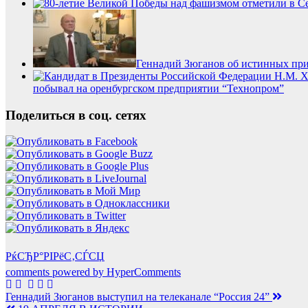
Геннадий Зюганов об истинных при
побывал на оренбургском предприятии “Технопром”
Поделиться в соц. сетях
РќСЂР°РІРёС‚СЃСЏ
comments powered by HyperComments
Навигация
Геннадий Зюганов выступил на телеканале “Россия 24”