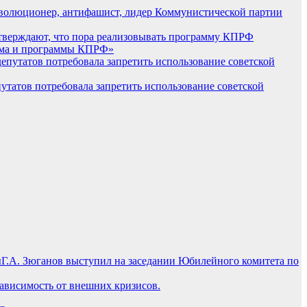
революционер, антифашист, лидер Коммунистической партии
верждают, что пора реализовывать программу КПРФ
изма и программы КПРФ»
татов потребовала запретить использование советской
Г.А. Зюганов выступил на заседании Юбилейного комитета по
зависимость от внешних кризисов.