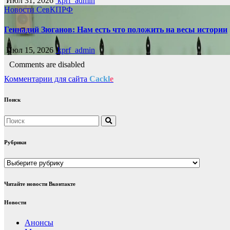
Июл 31, 2026
kprf_admin
Новости СевКПРФ
Геннадий Зюганов: Нам есть что положить на весы истории
Июл 15, 2026
kprf_admin
Comments are disabled
Комментарии для сайта
Cackl
e
Поиск
Рубрики
Рубрики
Читайте новости Вконтакте
Новости
Анонсы