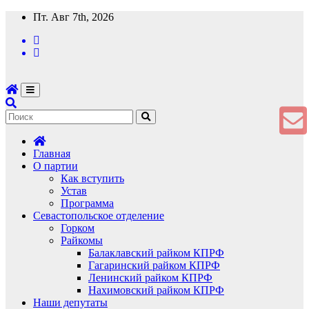
Перейти
Пт. Авг 7th, 2026
к
содержимому
Главная
О партии
Как вступить
Устав
Программа
Севастопольское отделение
Горком
Райкомы
Балаклавский райком КПРФ
Гагаринский райком КПРФ
Ленинский райком КПРФ
Нахимовский райком КПРФ
Наши депутаты