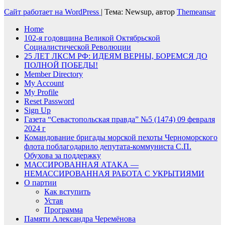
Сайт работает на WordPress
|
Тема: Newsup, автор
Themeansar
Home
102-я годовщина Великой Октябрьской
Социалистической Революции
25 ЛЕТ ЛКСМ РФ: ИДЕЯМ ВЕРНЫ, БОРЕМСЯ ДО
ПОЛНОЙ ПОБЕДЫ!
Member Directory
My Account
My Profile
Reset Password
Sign Up
Газета “Севастопольская правда” №5 (1474) 09 февраля
2024 г
Командование бригады морской пехоты Черноморского
флота поблагодарило депутата-коммуниста С.П.
Обухова за поддержку
МАССИРОВАННАЯ АТАКА —
НЕМАССИРОВАННАЯ РАБОТА С УКРЫТИЯМИ
О партии
Как вступить
Устав
Программа
Памяти Александра Черемёнова