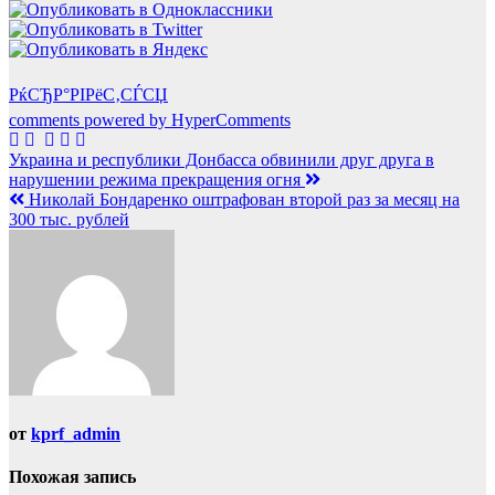
РќСЂР°РІРёС‚СЃСЏ
comments powered by HyperComments
Навигация
Украина и республики Донбасса обвинили друг друга в
нарушении режима прекращения огня
по
Николай Бондаренко оштрафован второй раз за месяц на
записям
300 тыс. рублей
от
kprf_admin
Похожая запись