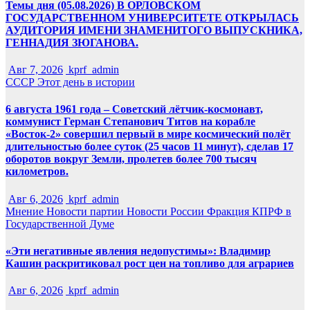
Темы дня (05.08.2026) В ОРЛОВСКОМ
ГОСУДАРСТВЕННОМ УНИВЕРСИТЕТЕ ОТКРЫЛАСЬ
АУДИТОРИЯ ИМЕНИ ЗНАМЕНИТОГО ВЫПУСКНИКА,
ГЕННАДИЯ ЗЮГАНОВА.
Авг 7, 2026
kprf_admin
СССР
Этот день в истории
6 августа 1961 года – Советский лётчик-космонавт,
коммунист Герман Степанович Титов на корабле
«Восток-2» совершил первый в мире космический полёт
длительностью более суток (25 часов 11 минут), сделав 17
оборотов вокруг Земли, пролетев более 700 тысяч
километров.
Авг 6, 2026
kprf_admin
Мнение
Новости партии
Новости России
Фракция КПРФ в
Государственной Думе
«Эти негативные явления недопустимы»: Владимир
Кашин раскритиковал рост цен на топливо для аграриев
Авг 6, 2026
kprf_admin