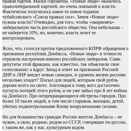
правая партия. Маски сброшены. «Новые люди» оказались
праволиберальной партией, но очень лояльной к власти.
Фактически получилось какое-то новое издание
чубайсовского «Союза правых сил». Зачем «Новые люди»
нужны власти? Очевидно, для того, чтобы «окормлять»
либеральную часть российского общества. Она небольшая –
не наберется 10%, но, конечно, власть хочет ее
контролировать.
Ясно, что, голосуя против предложенного КПРФ обращения о
признании республик Донбасса, «Новые люди» в точности
отразили настроения именно российских либералов. Сами
депутаты этой фракции, как известно, так объяснили свое
голосование: а вдруг Запад в ответ на признание Россией
ДНР и ЛНР введет новые санкции, и уровень жизни россиян
несколько упадет? Посыл для людей, которым свой рубль
дороже всего на свете. Апелляция к тому, кого достаточно
пугнуть потерей этого рубля, и он уже забыл про 8 лет войны
на Донбассе. Про непрекращающиеся обстрелы городов. Про
более 10 тысяч людей, в том числе стариков, женщин, детей,
убитых подконтрольными Киеву вооруженными силами.
Но для большинства граждан России жители Донбасса – не
чужие, а свои, родные, родом из СССР, говорящие по-русски,
с таким же, как у нас, культурным кодом.