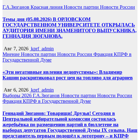
Г.А.Зюганов
Красная линия
Новости партии
Новости России
Темы дня (05.08.2026) В ОРЛОВСКОМ
ГОСУДАРСТВЕННОМ УНИВЕРСИТЕТЕ ОТКРЫЛАСЬ
АУДИТОРИЯ ИМЕНИ ЗНАМЕНИТОГО ВЫПУСКНИКА,
ГЕННАДИЯ ЗЮГАНОВА.
Авг 7, 2026
kprf_admin
Мнение
Новости партии
Новости России
Фракция КПРФ в
Государственной Думе
«Эти негативные явления недопустимы»: Владимир
Кашин раскритиковал рост цен на топливо для аграриев
Авг 6, 2026
kprf_admin
Выборы 2026
Г.А.Зюганов
Новости партии
Новости России
Фракция КПРФ в Государственной Думе
Геннадий Зюганов: Товарищи! Друзья! Сегодня в
Центральной избирательной комиссии состоялась
жеребьёвка по размещению партий в бюллетене на
выборах депутатов Государственной Думы IX созыва. Наш
представитель первым подошёл к лототрону – и КПРФ