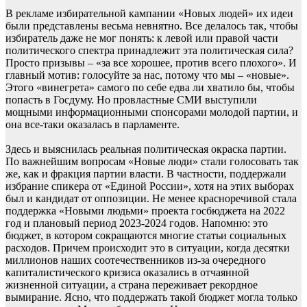
В рекламе избирательной кампании «Новых людей» их идеи
были представлены весьма невнятно. Все делалось так, чтобы
избиратель даже не мог понять: к левой или правой части
политического спектра принадлежит эта политическая сила?
Просто призывы – «за все хорошее, против всего плохого». И
главный мотив: голосуйте за нас, потому что мы – «новые».
Этого «винегрета» самого по себе едва ли хватило бы, чтобы
попасть в Госдуму. Но провластные СМИ выступили
мощными информационными спонсорами молодой партии, и
она все-таки оказалась в парламенте.
Здесь и выяснилась реальная политическая окраска партии.
По важнейшим вопросам «Новые люди» стали голосовать так
же, как и фракция партии власти. В частности, поддержали
избрание спикера от «Единой России», хотя на этих выборах
был и кандидат от оппозиции. Не менее красноречивой стала
поддержка «Новыми людьми» проекта госбюджета на 2022
год и плановый период 2023-2024 годов. Напомню: это
бюджет, в котором сокращаются многие статьи социальных
расходов. Причем происходит это в ситуации, когда десятки
миллионов наших соотечественников из-за очередного
капиталистического кризиса оказались в отчаянной
жизненной ситуации, а страна переживает рекордное
вымирание. Ясно, что поддержать такой бюджет могла только