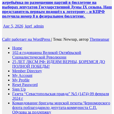
жеребьёвка по размещению партий в бюллетене на
выборах депутатов Государственной Думы IX созыва. Наш
представитель первым подошёл к лототрону – и КПРФ
получила номер 8 в федеральном бюллетене.
Авг 5, 2026
kprf_admin
Сайт работает на WordPress
|
Тема: Newsup, автор
Themeansar
Home
102-я годовщина Великой Октябрьской
Социалистической Революции
25 ЛЕТ ЛКСМ РФ: ИДЕЯМ ВЕРНЫ, БОРЕМСЯ ДО
ПОЛНОЙ ПОБЕДЫ!
Member Directory
My Account
My Profile
Reset Password
Sign Up
Газета “Севастопольская правда” №5 (1474) 09 февраля
2024 г
Командование бригады морской пехоты Черноморского
флота поблагодарило депутата-коммуниста С.П.
Обухова за поддержку