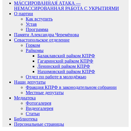
МАССИРОВАННАЯ АТАКА —
НЕМАССИРОВАННАЯ РАБОТА С УКРЫТИЯМИ
О партии
Как вступить
Устав
Программа
Памяти Александра Черемёнова
Севастопольское отделение
Горком
Райкомы
Балаклавский райком КПРФ
Гагаринский райком КПРФ
Ленинский райком КПРФ
Нахимовский райком КПРФ
Отдел по работе в молодёжью
Наши депутаты
Фракция КПРФ в законодательном собрании
Местные депутаты
Медиатека
Фотогалерея
Видеогалерея
Статьи
Библиотека
Персональные страницы