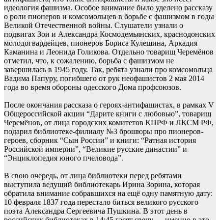
идеология фашизма. Особое внимание было уделено рассказу
о роли пионеров и комсомольцев в борьбе с фашизмом в годы
Великой Отечественной войны. Слушатели узнали о
подвигах Зои и Александра Космодемьянских, краснодонских
молодогвардейцев, пионеров Бориса Кулешина, Аркадия
Каманина и Леонида Голикова. Отдельно товарищ Черемёнов
отметил, что, к сожалению, борьба с фашизмом не
завершилась в 1945 году. Так, ребята узнали про комсомольца
Вадима Папуру, погибшего от рук неофашистов 2 мая 2014
года во время обороны одесского Дома профсоюзов.
После окончания рассказа о героях-антифашистах, в рамках V
Общероссийской акции “Дарите книги с любовью”, товарищ
Черемёнов, от лица городских комитетов КПРФ и ЛКСМ РФ,
подарил библиотеке-филиалу №3 брошюры про пионеров-
героев, сборник “Сын России” и книги: “Ратная история
Российской империи”, “Великие русские династии” и
“Энциклопедия юного пчеловода”.
В свою очередь, от лица библиотеки перед ребятами
выступила ведущий библиотекарь Ирина Зорина, которая
обратила внимание собравшихся на ещё одну памятную дату:
10 февраля 1837 года перестало биться великого русского
поэта Александра Сергеевича Пушкина. В этот день в
российских библиотеках в 14:45 гасят свечу — именно в это