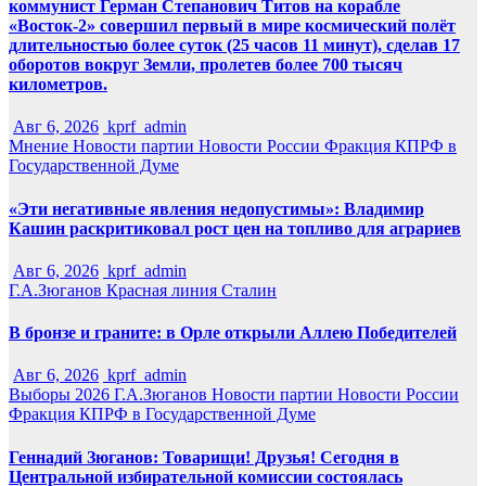
коммунист Герман Степанович Титов на корабле
«Восток-2» совершил первый в мире космический полёт
длительностью более суток (25 часов 11 минут), сделав 17
оборотов вокруг Земли, пролетев более 700 тысяч
километров.
Авг 6, 2026
kprf_admin
Мнение
Новости партии
Новости России
Фракция КПРФ в
Государственной Думе
«Эти негативные явления недопустимы»: Владимир
Кашин раскритиковал рост цен на топливо для аграриев
Авг 6, 2026
kprf_admin
Г.А.Зюганов
Красная линия
Сталин
В бронзе и граните: в Орле открыли Аллею Победителей
Авг 6, 2026
kprf_admin
Выборы 2026
Г.А.Зюганов
Новости партии
Новости России
Фракция КПРФ в Государственной Думе
Геннадий Зюганов: Товарищи! Друзья! Сегодня в
Центральной избирательной комиссии состоялась