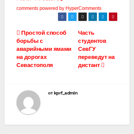
comments powered by HyperComments
Навигация
Простой способ
Часть
борьбы с
студентов
по
аварийными ямами
СевГУ
записям
на дорогах
переведут на
Севастополя
дистант
от
kprf_admin