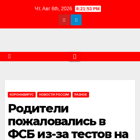
Перейти
Чт. Авг 6th, 2026
8:21:53 PM
к
содержимому
КОРОНАВИРУС
НОВОСТИ РОССИИ
РАЗНОЕ
Родители
пожаловались в
ФСБ из-за тестов на