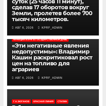
суток (25 часов 11 минут),
сделав 17 оборотов вокруг
Земли, пролетев более 700
тысяч километров.
АВГ 6, 2026
KPRF_ADMIN
МНЕНИЕ
НОВОСТИ ПАРТИИ
НОВОСТИ РОССИИ
ФРАКЦИЯ КПРФ В ГОСУДАРСТВЕННОЙ ДУМЕ
«Эти негативные явления
недопустимы»: Владимир
Кашин раскритиковал рост
цен на топливо для
аграриев
АВГ 6, 2026
KPRF_ADMIN
ВЫБОРЫ 2026
Г.А.ЗЮГАНОВ
НОВОСТИ ПАРТИИ
НОВОСТИ РОССИИ
ФРАКЦИЯ КПРФ В ГОСУДАРСТВЕННОЙ ДУМЕ
Геннадий Зюганов:
Г.А.ЗЮГАНОВ
КРАСНАЯ ЛИНИЯ
СТАЛИН
Товарищи! Друзья! Сегодня