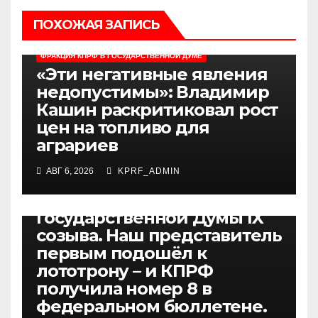
ВЫБОРЫ 2026
Г.А.ЗЮГАНОВ
НОВОСТИ ПАРТИИ
ПОХОЖАЯ ЗАПИСЬ
МНЕНИЕ
НОВОСТИ ПАРТИИ
НОВОСТИ РОССИИ
НОВОСТИ РОССИИ
ФРАКЦИЯ КПРФ В ГОСУДАРСТВЕННОЙ ДУМЕ
ФРАКЦИЯ КПРФ В ГОСУДАРСТВЕННОЙ ДУМЕ
«Эти негативные явления
Геннадий Зюганов:
недопустимы»: Владимир
Товарищи! Друзья! Сегодня
Кашин раскритиковал рост
в Центральной
цен на топливо для
избирательной комиссии
аграриев
состоялась жеребьёвка по
размещению партий в
АВГ 6, 2026
KPRF_ADMIN
бюллетене на выборах
депутатов
Государственной Думы IX
созыва. Наш представитель
первым подошёл к
лототрону – и КПРФ
получила номер 8 в
федеральном бюллетене.