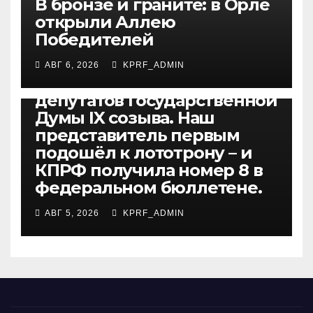
В бронзе и граните: в Орле
в Центральной
открыли Аллею
избирательной комиссии
Победителей
состоялась жеребьёвка по
размещению партий в
АВГ 6, 2026
KPRF_ADMIN
бюллетене на выборах
депутатов Государственной
Думы IX созыва. Наш
представитель первым
подошёл к лототрону – и
КПРФ получила номер 8 в
федеральном бюллетене.
АВГ 5, 2026
KPRF_ADMIN