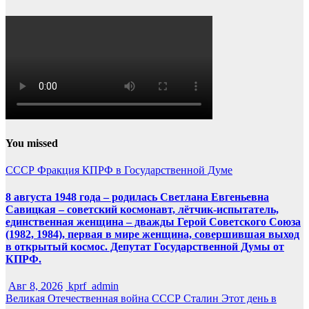
You missed
СССР
Фракция КПРФ в Государственной Думе
8 августа 1948 года – родилась Светлана Евгеньевна
Савицкая – советский космонавт, лётчик-испытатель,
единственная женщина – дважды Герой Советского Союза
(1982, 1984), первая в мире женщина, совершившая выход
в открытый космос. Депутат Государственной Думы от
КПРФ.
Авг 8, 2026
kprf_admin
Великая Отечественная война
СССР
Сталин
Этот день в