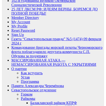
102-я годовщина Великой Октябрьской
Социалистической Революции
25 ЛЕТ ЛКСМ РФ: ИДЕЯМ ВЕРНЫ, БОРЕМСЯ ДО
ПОЛНОЙ ПОБЕДЫ!
Member Directory
My Account
My Profile
Reset Password
Sign Up
Газета “Севастопольская правда” №5 (1474) 09 февраля
2024 г
Командование бригады морской пехоты Черноморского
флота поблагодарило депутата-коммуниста С.П.
Обухова за поддержку
МАССИРОВАННАЯ АТАКА —
НЕМАССИРОВАННАЯ РАБОТА С УКРЫТИЯМИ
О партии
Как вступить
Устав
Программа
Памяти Александра Черемёнова
Севастопольское отделение
Горком
Райкомы
Балаклавский райком КПРФ