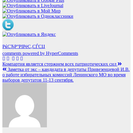
РќСЂР°РІРёС‚СЃСЏ
comments powered by HyperComments
Навигация
Компартия является стержнем всех патриотических сил
Заметка от экс – кандидата в депутаты Привезенцевой И.В.
по
о работе избирательных комиссий Ленинского МО во время
записям
выборов депутатов 11-13 сентября.