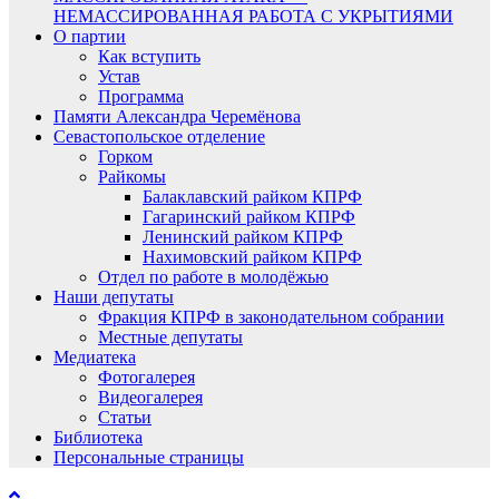
НЕМАССИРОВАННАЯ РАБОТА С УКРЫТИЯМИ
О партии
Как вступить
Устав
Программа
Памяти Александра Черемёнова
Севастопольское отделение
Горком
Райкомы
Балаклавский райком КПРФ
Гагаринский райком КПРФ
Ленинский райком КПРФ
Нахимовский райком КПРФ
Отдел по работе в молодёжью
Наши депутаты
Фракция КПРФ в законодательном собрании
Местные депутаты
Медиатека
Фотогалерея
Видеогалерея
Статьи
Библиотека
Персональные страницы