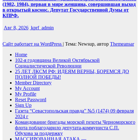
(1982, 1984), первая в мире женщина, совершившая выход
в открытый космос. Депутат Государственной Думы от
КПРФ.
Авг 8, 2026
kprf_admin
Сайт работает на WordPress
|
Тема: Newsup, автор
Themeansar
Home
102-я годовщина Великой Октябрьской
Социалистической Революции
25 ЛЕТ ЛКСМ РФ: ИДЕЯМ ВЕРНЫ, БОРЕМСЯ ДО
ПОЛНОЙ ПОБЕДЫ!
Member Directory
My Account
My Profile
Reset Password
Sign Up
Газета “Севастопольская правда” №5 (1474) 09 февраля
2024 г
Командование бригады морской пехоты Черноморского
флота поблагодарило депутата-коммуниста С.П.
Обухова за поддержку
МАССИРОВАННАЯ АТАКА —