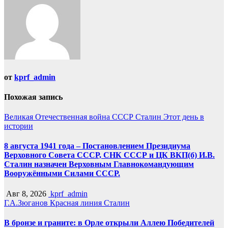
от
kprf_admin
Похожая запись
Великая Отечественная война
СССР
Сталин
Этот день в
истории
8 августа 1941 года – Постановлением Президиума
Верховного Совета СССР, СНК СССР и ЦК ВКП(б) И.В.
Сталин назначен Верховным Главнокомандующим
Вооружёнными Силами СССР.
Авг 8, 2026
kprf_admin
Г.А.Зюганов
Красная линия
Сталин
В бронзе и граните: в Орле открыли Аллею Победителей