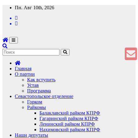
Перейти
Пн. Авг 10th, 2026
к
содержимому
Главная
О партии
Как вступить
Устав
Программа
Севастопольское отделение
Горком
Райкомы
Балаклавский райком КПРФ
Гагаринский райком КПРФ
Ленинский райком КПРФ
Нахимовский райком КПРФ
Наши депутаты