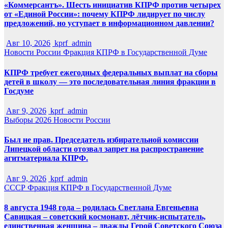
«Коммерсантъ». Шесть инициатив КПРФ против четырех
от «Единой России»: почему КПРФ лидирует по числу
предложений, но уступает в информационном давлении?
Авг 10, 2026
kprf_admin
Новости России
Фракция КПРФ в Государственной Думе
КПРФ требует ежегодных федеральных выплат на сборы
детей в школу — это последовательная линия фракции в
Госдуме
Авг 9, 2026
kprf_admin
Выборы 2026
Новости России
Был не прав. Председатель избирательной комиссии
Липецкой области отозвал запрет на распространение
агитматериала КПРФ.
Авг 9, 2026
kprf_admin
СССР
Фракция КПРФ в Государственной Думе
8 августа 1948 года – родилась Светлана Евгеньевна
Савицкая – советский космонавт, лётчик-испытатель,
единственная женщина – дважды Герой Советского Союза