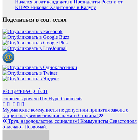
Начался визит кандидата в Президенты России от
КПРФ Николая Харитонова в Калугу
Поделиться в соц. сетях
РќСЂР°РІРёС‚СЃСЏ
comments powered by HyperComments
Навигация
Мурманские коммунисты не допустили принятия закона о
запрете на увековечивание памяти Сталина!
по
Труд, народовластие, социализм! Коммунисты Севастополя
записям
отмечают Первомай.