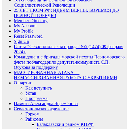
Социалистической Революции
25 ЛЕТ ЛКСМ РФ: ИДЕЯМ ВЕРНЫ, БОРЕМСЯ ДО
ПОЛНОЙ ПОБЕДЫ!
Member Directory
My Account
My Profile
Reset Password
Sign Up
Газета “Севастопольская правда” №5 (1474) 09 февраля
2024 г
Командование бригады морской пехоты Черноморского
флота поблагодарило депутата-коммуниста С.П.
Обухова за поддержку
МАССИРОВАННАЯ АТАКА —
НЕМАССИРОВАННАЯ РАБОТА С УКРЫТИЯМИ
О партии
Как вступить
Устав
Программа
Памяти Александра Черемёнова
Севастопольское отделение
Горком
Райкомы
Балаклавский райком КПРФ