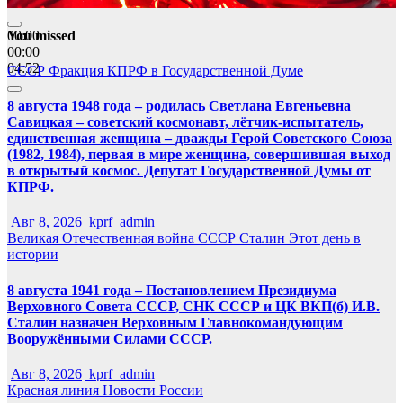
You missed
00:00
00:00
04:52
СССР
Фракция КПРФ в Государственной Думе
8 августа 1948 года – родилась Светлана Евгеньевна
Савицкая – советский космонавт, лётчик-испытатель,
единственная женщина – дважды Герой Советского Союза
(1982, 1984), первая в мире женщина, совершившая выход
в открытый космос. Депутат Государственной Думы от
КПРФ.
Авг 8, 2026
kprf_admin
Великая Отечественная война
СССР
Сталин
Этот день в
истории
8 августа 1941 года – Постановлением Президиума
Верховного Совета СССР, СНК СССР и ЦК ВКП(б) И.В.
Сталин назначен Верховным Главнокомандующим
Вооружёнными Силами СССР.
Авг 8, 2026
kprf_admin
Красная линия
Новости России