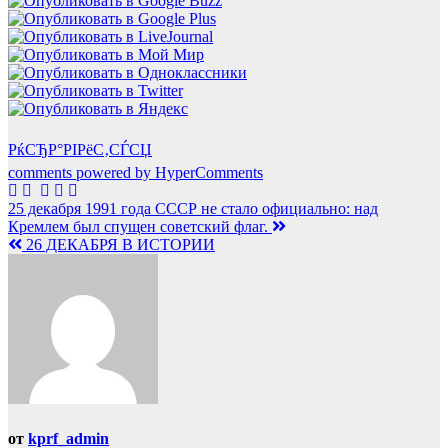
РќСЂР°РІРёС‚СЃСЏ
comments powered by HyperComments
Навигация
25 декабря 1991 года СССР не стало официально: над
Кремлем был спущен советский флаг.
по
26 ДЕКАБРЯ В ИСТОРИИ
записям
от
kprf_admin