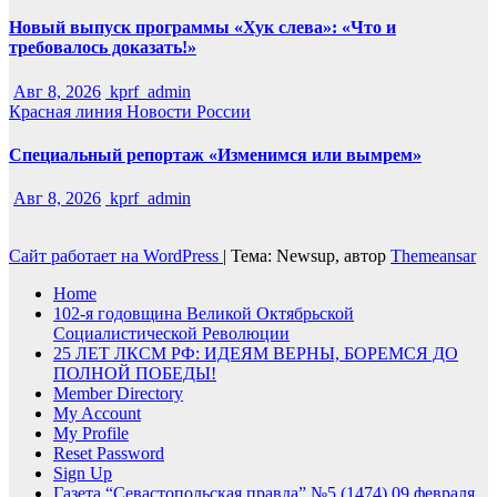
Новый выпуск программы «Хук слева»: «Что и
требовалось доказать!»
Авг 8, 2026
kprf_admin
Красная линия
Новости России
Специальный репортаж «Изменимся или вымрем»
Авг 8, 2026
kprf_admin
Сайт работает на WordPress
|
Тема: Newsup, автор
Themeansar
Home
102-я годовщина Великой Октябрьской
Социалистической Революции
25 ЛЕТ ЛКСМ РФ: ИДЕЯМ ВЕРНЫ, БОРЕМСЯ ДО
ПОЛНОЙ ПОБЕДЫ!
Member Directory
My Account
My Profile
Reset Password
Sign Up
Газета “Севастопольская правда” №5 (1474) 09 февраля