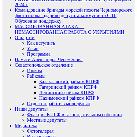
2024 г
Командование бригады морской пехоты Черноморского
флота поблагодарило депутата-коммуниста С.П.
Обухова за поддержку
МАССИРОВАННАЯ АТАКА —
НЕМАССИРОВАННАЯ РАБОТА С УКРЫТИЯМИ
О партии
Как вступить
Устав
Программа
Памяти Александра Черемёнова
Севастопольское отделение
Горком
Райкомы
Балаклавский райком КПРФ
Гагаринский райком КПРФ
Ленинский райком КПРФ
Нахимовский райком КПРФ
Отдел по работе в молодёжью
Наши депутаты
Фракция КПРФ в законодательном собрании
Местные депутаты
Медиатека
Фотогалерея
Видеогалерея