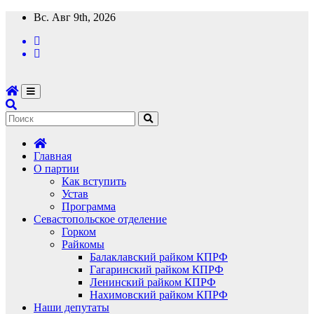
Перейти
Вс. Авг 9th, 2026
к
содержимому
Главная
О партии
Как вступить
Устав
Программа
Севастопольское отделение
Горком
Райкомы
Балаклавский райком КПРФ
Гагаринский райком КПРФ
Ленинский райком КПРФ
Нахимовский райком КПРФ
Наши депутаты