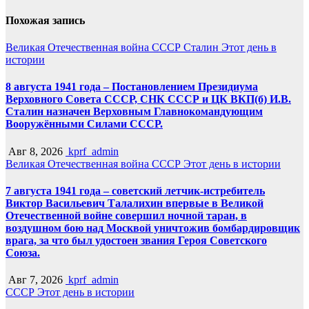
Похожая запись
Великая Отечественная война
СССР
Сталин
Этот день в
истории
8 августа 1941 года – Постановлением Президиума
Верховного Совета СССР, СНК СССР и ЦК ВКП(б) И.В.
Сталин назначен Верховным Главнокомандующим
Вооружёнными Силами СССР.
Авг 8, 2026
kprf_admin
Великая Отечественная война
СССР
Этот день в истории
7 августа 1941 года – советский летчик-истребитель
Виктор Васильевич Талалихин впервые в Великой
Отечественной войне совершил ночной таран, в
воздушном бою над Москвой уничтожив бомбардировщик
врага, за что был удостоен звания Героя Советского
Союза.
Авг 7, 2026
kprf_admin
СССР
Этот день в истории