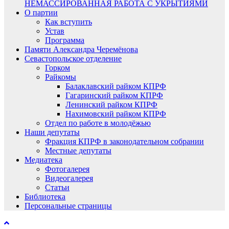
НЕМАССИРОВАННАЯ РАБОТА С УКРЫТИЯМИ
О партии
Как вступить
Устав
Программа
Памяти Александра Черемёнова
Севастопольское отделение
Горком
Райкомы
Балаклавский райком КПРФ
Гагаринский райком КПРФ
Ленинский райком КПРФ
Нахимовский райком КПРФ
Отдел по работе в молодёжью
Наши депутаты
Фракция КПРФ в законодательном собрании
Местные депутаты
Медиатека
Фотогалерея
Видеогалерея
Статьи
Библиотека
Персональные страницы