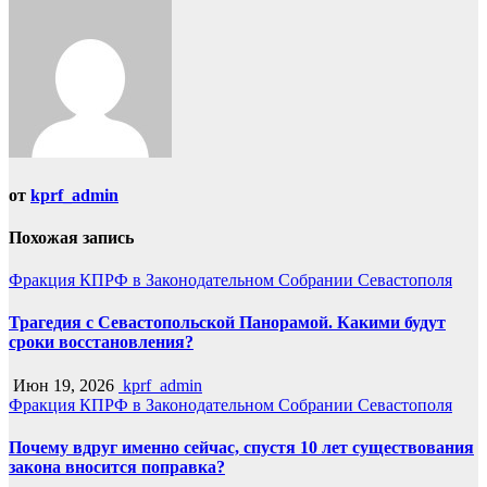
записям
от
kprf_admin
Похожая запись
Фракция КПРФ в Законодательном Собрании Севастополя
Трагедия с Севастопольской Панорамой. Какими будут
сроки восстановления?
Июн 19, 2026
kprf_admin
Фракция КПРФ в Законодательном Собрании Севастополя
Почему вдруг именно сейчас, спустя 10 лет существования
закона вносится поправка?