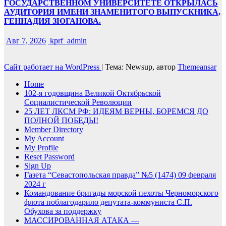
ГОСУДАРСТВЕННОМ УНИВЕРСИТЕТЕ ОТКРЫЛАСЬ
АУДИТОРИЯ ИМЕНИ ЗНАМЕНИТОГО ВЫПУСКНИКА,
ГЕННАДИЯ ЗЮГАНОВА.
Авг 7, 2026
kprf_admin
Сайт работает на WordPress
|
Тема: Newsup, автор
Themeansar
Home
102-я годовщина Великой Октябрьской
Социалистической Революции
25 ЛЕТ ЛКСМ РФ: ИДЕЯМ ВЕРНЫ, БОРЕМСЯ ДО
ПОЛНОЙ ПОБЕДЫ!
Member Directory
My Account
My Profile
Reset Password
Sign Up
Газета “Севастопольская правда” №5 (1474) 09 февраля
2024 г
Командование бригады морской пехоты Черноморского
флота поблагодарило депутата-коммуниста С.П.
Обухова за поддержку
МАССИРОВАННАЯ АТАКА —