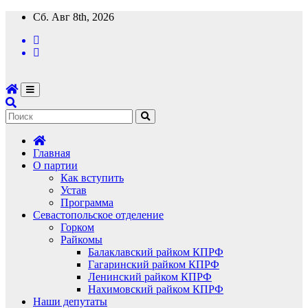
Перейти
Сб. Авг 8th, 2026
к
содержимому
Главная
О партии
Как вступить
Устав
Программа
Севастопольское отделение
Горком
Райкомы
Балаклавский райком КПРФ
Гагаринский райком КПРФ
Ленинский райком КПРФ
Нахимовский райком КПРФ
Наши депутаты