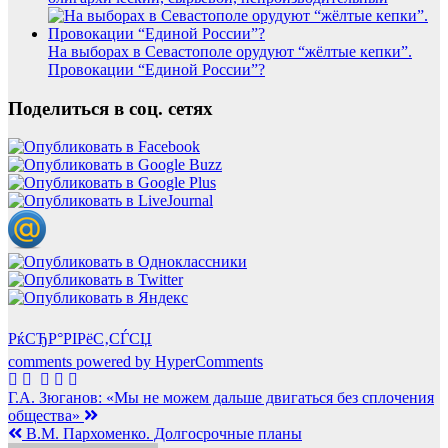
На выборах в Севастополе орудуют “жёлтые кепки”.
Провокации “Единой России”?
Поделиться в соц. сетях
РќСЂР°РІРёС‚СЃСЏ
comments powered by HyperComments
Навигация
Г.А. Зюганов: «Мы не можем дальше двигаться без сплочения
общества»
по
В.М. Пархоменко. Долгосрочные планы