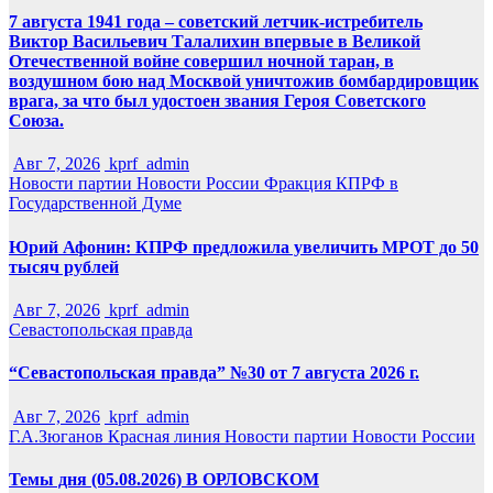
7 августа 1941 года – советский летчик-истребитель
Виктор Васильевич Талалихин впервые в Великой
Отечественной войне совершил ночной таран, в
воздушном бою над Москвой уничтожив бомбардировщик
врага, за что был удостоен звания Героя Советского
Союза.
Авг 7, 2026
kprf_admin
Новости партии
Новости России
Фракция КПРФ в
Государственной Думе
Юрий Афонин: КПРФ предложила увеличить МРОТ до 50
тысяч рублей
Авг 7, 2026
kprf_admin
Севастопольская правда
“Севастопольская правда” №30 от 7 августа 2026 г.
Авг 7, 2026
kprf_admin
Г.А.Зюганов
Красная линия
Новости партии
Новости России
Темы дня (05.08.2026) В ОРЛОВСКОМ