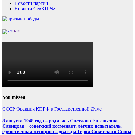
Новости партии
Новости СевКПРФ
RSS
You missed
СССР
Фракция КПРФ в Государственной Думе
8 августа 1948 года – родилась Светлана Евгеньевна
Савицкая – советский космонавт, лётчик-испытатель,
единственная женщина – дважды Герой Советского Союза