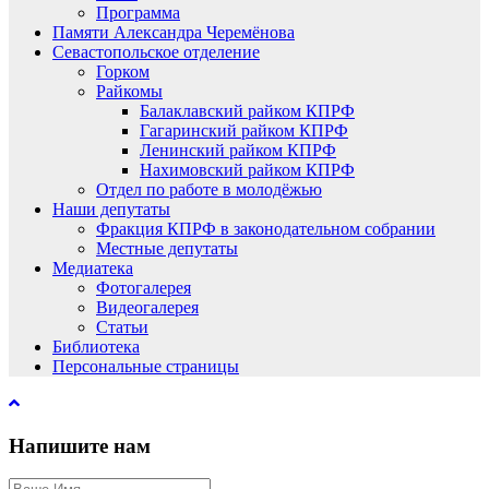
Программа
Памяти Александра Черемёнова
Севастопольское отделение
Горком
Райкомы
Балаклавский райком КПРФ
Гагаринский райком КПРФ
Ленинский райком КПРФ
Нахимовский райком КПРФ
Отдел по работе в молодёжью
Наши депутаты
Фракция КПРФ в законодательном собрании
Местные депутаты
Медиатека
Фотогалерея
Видеогалерея
Статьи
Библиотека
Персональные страницы
Напишите нам