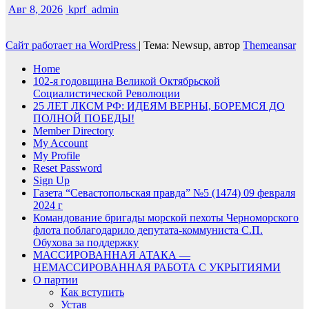
Авг 8, 2026
kprf_admin
Сайт работает на WordPress
|
Тема: Newsup, автор
Themeansar
Home
102-я годовщина Великой Октябрьской
Социалистической Революции
25 ЛЕТ ЛКСМ РФ: ИДЕЯМ ВЕРНЫ, БОРЕМСЯ ДО
ПОЛНОЙ ПОБЕДЫ!
Member Directory
My Account
My Profile
Reset Password
Sign Up
Газета “Севастопольская правда” №5 (1474) 09 февраля
2024 г
Командование бригады морской пехоты Черноморского
флота поблагодарило депутата-коммуниста С.П.
Обухова за поддержку
МАССИРОВАННАЯ АТАКА —
НЕМАССИРОВАННАЯ РАБОТА С УКРЫТИЯМИ
О партии
Как вступить
Устав