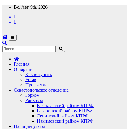
Перейти
Вс. Авг 9th, 2026
к
содержимому
Главная
О партии
Как вступить
Устав
Программа
Севастопольское отделение
Горком
Райкомы
Балаклавский райком КПРФ
Гагаринский райком КПРФ
Ленинский райком КПРФ
Нахимовский райком КПРФ
Наши депутаты