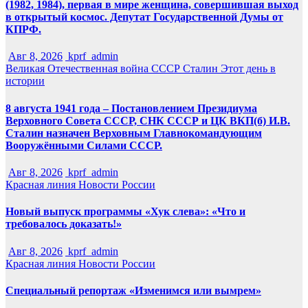
(1982, 1984), первая в мире женщина, совершившая выход
в открытый космос. Депутат Государственной Думы от
КПРФ.
Авг 8, 2026
kprf_admin
Великая Отечественная война
СССР
Сталин
Этот день в
истории
8 августа 1941 года – Постановлением Президиума
Верховного Совета СССР, СНК СССР и ЦК ВКП(б) И.В.
Сталин назначен Верховным Главнокомандующим
Вооружёнными Силами СССР.
Авг 8, 2026
kprf_admin
Красная линия
Новости России
Новый выпуск программы «Хук слева»: «Что и
требовалось доказать!»
Авг 8, 2026
kprf_admin
Красная линия
Новости России
Специальный репортаж «Изменимся или вымрем»