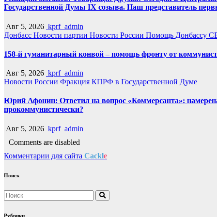
Государственной Думы IX созыва. Наш представитель перв
Авг 5, 2026
kprf_admin
Донбасс
Новости партии
Новости России
Помощь Донбассу
С
158-й гуманитарный конвой – помощь фронту от коммунист
Авг 5, 2026
kprf_admin
Новости России
Фракция КПРФ в Государственной Думе
Юрий Афонин: Ответил на вопрос «Коммерсанта»: намерена 
прокоммунистически?
Авг 5, 2026
kprf_admin
Comments are disabled
Комментарии для сайта
Cackl
e
Поиск
Рубрики