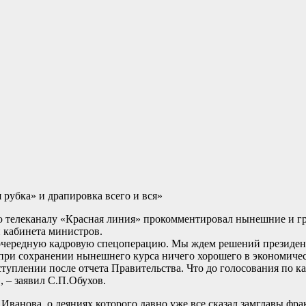
рубка» и драпировка всего и вся»
 телеканалу «Красная линия» прокомментировал нынешние и гр
и кабинета министров.
 очередную кадровую спецоперацию. Мы ждем решений президен
 при сохранении нынешнего курса ничего хорошего в экономическ
выступлении после отчета Правительства. Что до голосования по 
 – заявил С.П.Обухов.
. Иванова, о деяниях которого давно уже все сказал замглавы ф