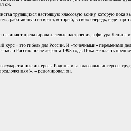
ил он.
нства трудящихся настоящую классовую войну, которую пока выи
ну», работающую на врага, который, в свою очередь, ведет про
и начинают превалировать левые настроения, а фигура Ленина из
й курс – это гибель для России. И «точечными» переменами дел
пасло Россию после дефолта 1998 года. Пока же власть предпоч
государствнные интересы Родины и за классовые интересы трудя
предложениям!», – резюмировал он.