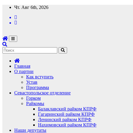
Перейти
Чт. Авг 6th, 2026
к
содержимому
Главная
О партии
Как вступить
Устав
Программа
Севастопольское отделение
Горком
Райкомы
Балаклавский райком КПРФ
Гагаринский райком КПРФ
Ленинский райком КПРФ
Нахимовский райком КПРФ
Наши депутаты