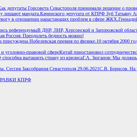
 Как депутаты Горсовета Севастополя принимали решение о про
Качинского депутата от КПРФ Зуб Татьяну А
Геннадий
В ДНР, ЛНР, Херсонской и Запорожской облас
ая Россия: Преодолеть бедность можно!
10 октября 2000 г
Китай приостановил сотрудничеств
Г.А. Зюганов: Мы должны
С.В. Борисов. На
ПРАВКИ КПРФ