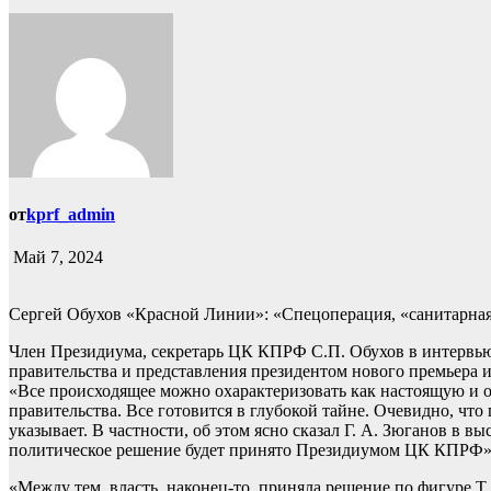
от
kprf_admin
Май 7, 2024
Сергей Обухов «Красной Линии»: «Спецоперация, «санитарная 
Член Президиума, секретарь ЦК КПРФ С.П. Обухов в интервью
правительства и представления президентом нового премьера 
«Все происходящее можно охарактеризовать как настоящую и
правительства. Все готовится в глубокой тайне. Очевидно, что
указывает. В частности, об этом ясно сказал Г. А. Зюганов в 
политическое решение будет принято Президиумом ЦК КПРФ»,
«Между тем, власть, наконец-то, приняла решение по фигуре Т