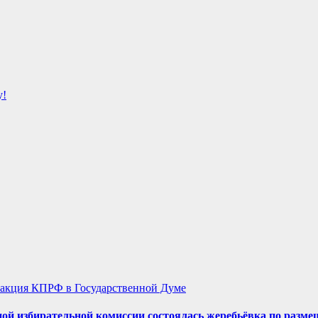
у!
акция КПРФ в Государственной Думе
ой избирательной комиссии состоялась жеребьёвка по разме