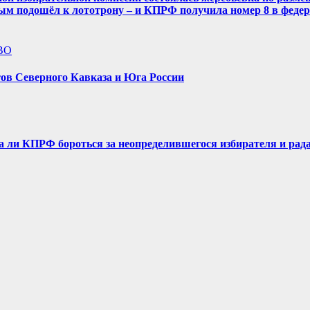
ым подошёл к лототрону – и КПРФ получила номер 8 в феде
ВО
ов Северного Кавказа и Юга России
ли КПРФ бороться за неопределившегося избирателя и рада л