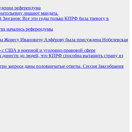
ведении референдума
натольевну лишают мандата.
 Зюганов: Все эти годы только КПРФ била тревогу в
тях начались референдумы
ода Жоресу Ивановичу Алфёрову была присуждена Нобелевская
о с США в военной и уголовно-правовой сфере
 донести до людей, что КПРФ способна вытащить страну из
 три запроса даны половинчатые ответы. Сессия Заксобрания