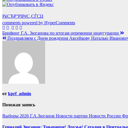
РќСЂР°РІРёС‚СЃСЏ
comments powered by HyperComments
Навигация
Брифинг Г.А. Зюганова по итогам церемонии инаугурации
Поздравляем с Днем рождения Авсейкову Наталью Ивановн
по
записям
от
kprf_admin
Похожая запись
Выборы 2026
Г.А.Зюганов
Новости партии
Новости России
Фр
Геннадий Зюганов: Товарищи! Друзья! Сегодня в Центральн