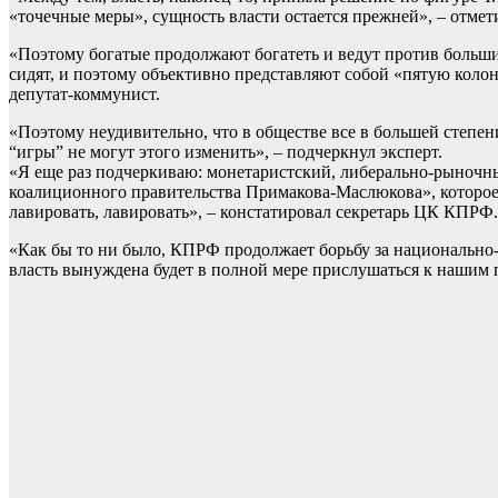
«точечные меры», сущность власти остается прежней», – отмет
«Поэтому богатые продолжают богатеть и ведут против больши
сидят, и поэтому объективно представляют собой «пятую колон
депутат-коммунист.
«Поэтому неудивительно, что в обществе все в большей степен
“игры” не могут этого изменить», – подчеркнул эксперт.
«Я еще раз подчеркиваю: монетаристский, либерально-рыночны
коалиционного правительства Примакова-Маслюкова», которое с
лавировать, лавировать», – констатировал секретарь ЦК КПРФ.
«Как бы то ни было, КПРФ продолжает борьбу за национально-
власть вынуждена будет в полной мере прислушаться к нашим 