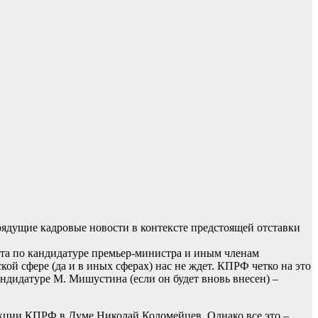
ядущие кадровые новости в контексте предстоящей отставки
та по кандидатуре премьер-министра и иным членам
ой сфере (да и в иных сферах) нас не ждет. КПРФ четко на это
кандидатуре М. Мишустина (если он будет вновь внесен) –
ракции КПРФ в Думе Николай Коломейцев. Однако все это –