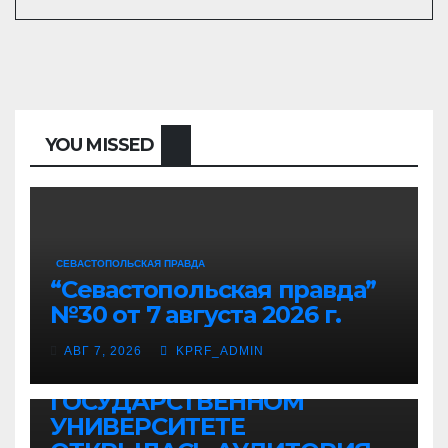
YOU MISSED
СЕВАСТОПОЛЬСКАЯ ПРАВДА
“Севастопольская правда”
Г.А.ЗЮГАНОВ
КРАСНАЯ ЛИНИЯ
НОВОСТИ ПАРТИИ
№30 от 7 августа 2026 г.
НОВОСТИ РОССИИ
Темы дня (05.08.2026) В
АВГ 7, 2026
KPRF_ADMIN
ОРЛОВСКОМ
ГОСУДАРСТВЕННОМ
УНИВЕРСИТЕТЕ
СССР
ЭТОТ ДЕНЬ В ИСТОРИИ