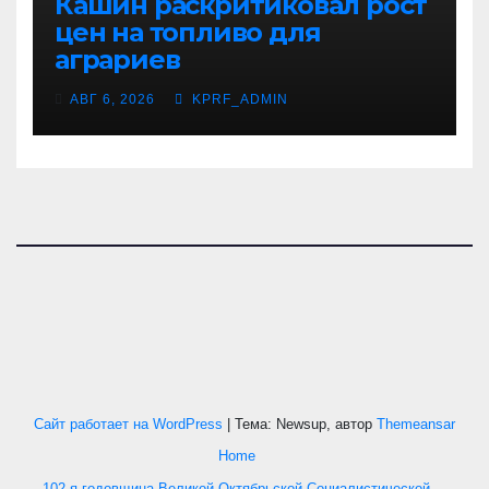
Кашин раскритиковал рост
цен на топливо для
аграриев
АВГ 6, 2026
KPRF_ADMIN
Сайт работает на WordPress
|
Тема: Newsup, автор
Themeansar
Home
102-я годовщина Великой Октябрьской Социалистической