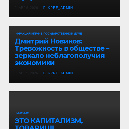
АВГ 6, 2026
KPRF_ADMIN
ЕСТЬ ПРОБЛЕМА!
МНЕНИЕ
ФРАКЦИЯ КПРФ В ГОСУДАРСТВЕННОЙ ДУМЕ
Дмитрий Новиков:
Тревожность в обществе –
зеркало неблагополучия
экономики
АВГ 5, 2026
KPRF_ADMIN
МНЕНИЕ
ЭТО КАПИТАЛИЗМ,
ТОВАРИЩ!