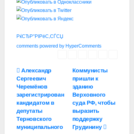
РќСЂР°РІРёС‚СЃСЏ
comments powered by HyperComments
Навигация
Александр
Коммунисты
Сергеевич
пришли к
по
Черемёнов
зданию
записям
зарегистрирован
Верховного
кандидатом в
суда РФ, чтобы
депутаты
выразить
Терновского
поддержку
муниципального
Грудинину