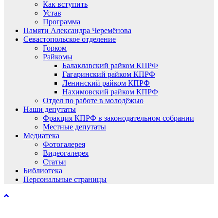
Как вступить
Устав
Программа
Памяти Александра Черемёнова
Севастопольское отделение
Горком
Райкомы
Балаклавский райком КПРФ
Гагаринский райком КПРФ
Ленинский райком КПРФ
Нахимовский райком КПРФ
Отдел по работе в молодёжью
Наши депутаты
Фракция КПРФ в законодательном собрании
Местные депутаты
Медиатека
Фотогалерея
Видеогалерея
Статьи
Библиотека
Персональные страницы