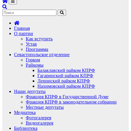
Главная
О партии
Как вступить
Устав
Программа
Севастопольское отделение
Горком
Райкомы
Балаклавский райком КПРФ
Гагаринский райком КПРФ
Ленинский райком КПРФ
Нахимовский райком КПРФ
Наши депутаты
Фракция КПРФ в Государственной Думе
Фракция КПРФ в законодательном собрании
Местные депутаты
Медиатека
Фотогалерея
Видеогалерея
Библиотека