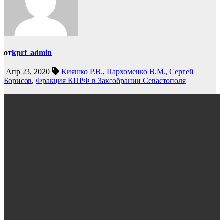
от
kprf_admin
Апр 23, 2020
Кияшко Р.В.
,
Пархоменко В.М.
,
Сергей
Борисов
,
Фракция КПРФ в Заксобрании Севастополя