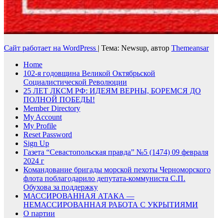
Сайт работает на WordPress
|
Тема: Newsup, автор
Themeansar
Home
102-я годовщина Великой Октябрьской
Социалистической Революции
25 ЛЕТ ЛКСМ РФ: ИДЕЯМ ВЕРНЫ, БОРЕМСЯ ДО
ПОЛНОЙ ПОБЕДЫ!
Member Directory
My Account
My Profile
Reset Password
Sign Up
Газета “Севастопольская правда” №5 (1474) 09 февраля
2024 г
Командование бригады морской пехоты Черноморского
флота поблагодарило депутата-коммуниста С.П.
Обухова за поддержку
МАССИРОВАННАЯ АТАКА —
НЕМАССИРОВАННАЯ РАБОТА С УКРЫТИЯМИ
О партии