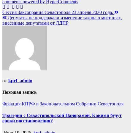
comments powered by HyperComments
Навигация
Сессия Заксобрания Севастополя 23 апреля 2020 года.
Депутаты не поддержали изменение закона о митингах,
по
внесенные депутатами от ЛДПР
записям
от
kprf_admin
Похожая запись
Фракция КПРФ в Законодательном Собрании Севастополя
Трагедия с Севастопольской Панорамой. Какими будут
сроки восстановления?
Июн 19, 2026
kprf_admin