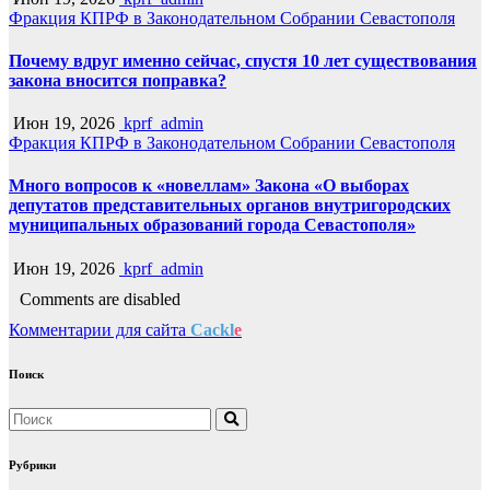
Фракция КПРФ в Законодательном Собрании Севастополя
Почему вдруг именно сейчас, спустя 10 лет существования
закона вносится поправка?
Июн 19, 2026
kprf_admin
Фракция КПРФ в Законодательном Собрании Севастополя
Много вопросов к «новеллам» Закона «О выборах
депутатов представительных органов внутригородских
муниципальных образований города Севастополя»
Июн 19, 2026
kprf_admin
Comments are disabled
Комментарии для сайта
Cackl
e
Поиск
Рубрики