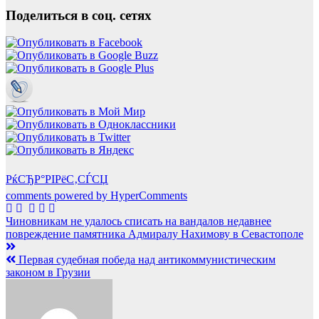
Поделиться в соц. сетях
РќСЂР°РІРёС‚СЃСЏ
comments powered by HyperComments
Навигация
Чиновникам не удалось списать на вандалов недавнее
повреждение памятника Адмиралу Нахимову в Севастополе
по
записям
Первая судебная победа над антикоммунистическим
законом в Грузии