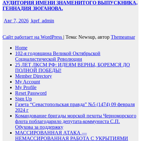
АУДИТОРИЯ ИМЕНИ ЗНАМЕНИТОГО ВЫПУСКНИКА,
ГЕННАДИЯ ЗЮГАНОВА.
Авг 7, 2026
kprf_admin
Сайт работает на WordPress
|
Тема: Newsup, автор
Themeansar
Home
102-я годовщина Великой Октябрьской
Социалистической Революции
25 ЛЕТ ЛКСМ РФ: ИДЕЯМ ВЕРНЫ, БОРЕМСЯ ДО
ПОЛНОЙ ПОБЕДЫ!
Member Directory
My Account
My Profile
Reset Password
Sign Up
Газета “Севастопольская правда” №5 (1474) 09 февраля
2024 г
Командование бригады морской пехоты Черноморского
флота поблагодарило депутата-коммуниста С.П.
Обухова за поддержку
МАССИРОВАННАЯ АТАКА —
НЕМАССИРОВАННАЯ РАБОТА С УКРЫТИЯМИ