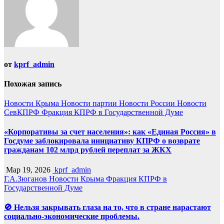
от
kprf_admin
Похожая запись
Новости Крыма
Новости партии
Новости России
Новости
СевКПРФ
Фракция КПРФ в Государственной Думе
«Корпоративы за счет населения»: как «Единая Россия» в
Госдуме заблокировала инициативу КПРФ о возврате
гражданам 102 млрд рублей переплат за ЖКХ
Мар 19, 2026
kprf_admin
Г.А.Зюганов
Новости Крыма
Фракция КПРФ в
Государственной Думе
🚫 Нельзя закрывать глаза на то, что в стране нарастают
социально-экономические проблемы.