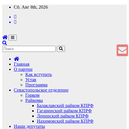
Перейти
Сб. Авг 8th, 2026
к
содержимому
Главная
О партии
Как вступить
Устав
Программа
Севастопольское отделение
Горком
Райкомы
Балаклавский райком КПРФ
Гагаринский райком КПРФ
Ленинский райком КПРФ
Нахимовский райком КПРФ
Наши депутаты