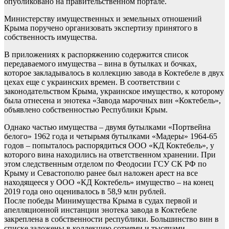
опубликовано на правительственном портале.
Министерству имущественных и земельных отношений
Крыма поручено организовать экспертизу принятого в
собственность имущества.
В приложениях к распоряжению содержится список
передаваемого имущества – вина в бутылках и бочках,
которое закладывалось в коллекцию завода в Коктебеле в двух
цехах еще с украинских времен. В соответствии с
законодательством Крыма, украинское имущество, к которому
была отнесена и энотека «Завода марочных вин «Коктебель»,
объявлено собственностью Республики Крым.
Однако частью имущества – двумя бутылками «Портвейна
белого» 1962 года и четырьмя бутылками «Мадеры» 1964-65
годов – попыталось распорядиться ООО «КД Коктебель», у
которого вина находились на ответственном хранении. При
этом следственным отделом по Феодосии ГСУ СК РФ по
Крыму и Севастополю ранее был наложен арест на все
находящееся у ООО «КД Коктебель» имущество – на конец
2019 года оно оценивалось в 58,9 млн рублей.
После победы Минимущества Крыма в судах первой и
апелляционной инстанции энотека завода в Коктебеле
закреплена в собственности республики. Большинство вин в
списке заложены в коллекцию сотнями и тысячами