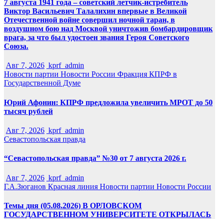
7 августа 1941 года – советский летчик-истребитель
Виктор Васильевич Талалихин впервые в Великой
Отечественной войне совершил ночной таран, в
воздушном бою над Москвой уничтожив бомбардировщик
врага, за что был удостоен звания Героя Советского
Союза.
Авг 7, 2026
kprf_admin
Новости партии
Новости России
Фракция КПРФ в
Государственной Думе
Юрий Афонин: КПРФ предложила увеличить МРОТ до 50
тысяч рублей
Авг 7, 2026
kprf_admin
Севастопольская правда
“Севастопольская правда” №30 от 7 августа 2026 г.
Авг 7, 2026
kprf_admin
Г.А.Зюганов
Красная линия
Новости партии
Новости России
Темы дня (05.08.2026) В ОРЛОВСКОМ
ГОСУДАРСТВЕННОМ УНИВЕРСИТЕТЕ ОТКРЫЛАСЬ