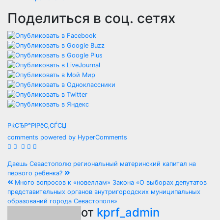
Поделиться в соц. сетях
РќСЂР°РІРёС‚СЃСЏ
comments powered by HyperComments
Навигация
Даешь Севастополю региональный материнский капитал на
первого ребенка?
по
Много вопросов к «новеллам» Закона «О выборах депутатов
представительных органов внутригородских муниципальных
записям
образований города Севастополя»
от
kprf_admin