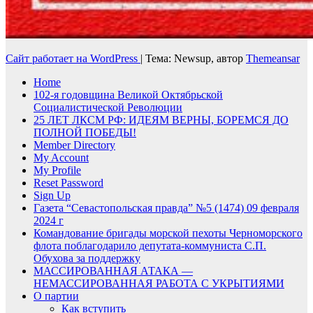
Сайт работает на WordPress
|
Тема: Newsup, автор
Themeansar
Home
102-я годовщина Великой Октябрьской
Социалистической Революции
25 ЛЕТ ЛКСМ РФ: ИДЕЯМ ВЕРНЫ, БОРЕМСЯ ДО
ПОЛНОЙ ПОБЕДЫ!
Member Directory
My Account
My Profile
Reset Password
Sign Up
Газета “Севастопольская правда” №5 (1474) 09 февраля
2024 г
Командование бригады морской пехоты Черноморского
флота поблагодарило депутата-коммуниста С.П.
Обухова за поддержку
МАССИРОВАННАЯ АТАКА —
НЕМАССИРОВАННАЯ РАБОТА С УКРЫТИЯМИ
О партии
Как вступить