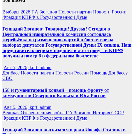
You missed
Выборы 2026
Г.А.Зюганов
Новости партии
Новости России
Фракция КПРФ в Государственной Думе
Геннадий Зюганов: Товарищи! Друзья! Сегодня в
Центральной избирательной комиссии состоялась
жеребьёвка по размещению партий в бюллетене на
выборах депутатов Государственной Думы IX созыва. Наш
представитель первым подошёл к лототрону – и КПРФ
получила номер 8 в федеральном бюллетене.
Авг 5, 2026
kprf_admin
Донбасс
Новости партии
Новости России
Помощь Донбассу
СВО
158-й гуманитарный конвой – помощь фронту от
коммунистов Северного Кавказа и Юга России
Авг 5, 2026
kprf_admin
Великая Отечественная война
Г.А.Зюганов
История СССР
Фракция КПРФ в Государственной Думе
Геннадий Зюганов высказался о роли Иосифа Сталина в