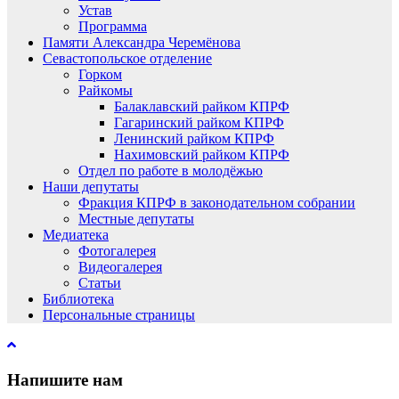
Устав
Программа
Памяти Александра Черемёнова
Севастопольское отделение
Горком
Райкомы
Балаклавский райком КПРФ
Гагаринский райком КПРФ
Ленинский райком КПРФ
Нахимовский райком КПРФ
Отдел по работе в молодёжью
Наши депутаты
Фракция КПРФ в законодательном собрании
Местные депутаты
Медиатека
Фотогалерея
Видеогалерея
Статьи
Библиотека
Персональные страницы
Напишите нам