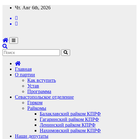
Перейти
Чт. Авг 6th, 2026
к
содержимому
Главная
О партии
Как вступить
Устав
Программа
Севастопольское отделение
Горком
Райкомы
Балаклавский райком КПРФ
Гагаринский райком КПРФ
Ленинский райком КПРФ
Нахимовский райком КПРФ
Наши депутаты