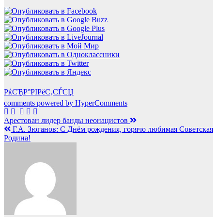
РќСЂР°РІРёС‚СЃСЏ
comments powered by HyperComments
Навигация
Арестован лидер банды неонацистов
Г.А. Зюганов: С Днём рождения, горячо любимая Советская
по
Родина!
записям