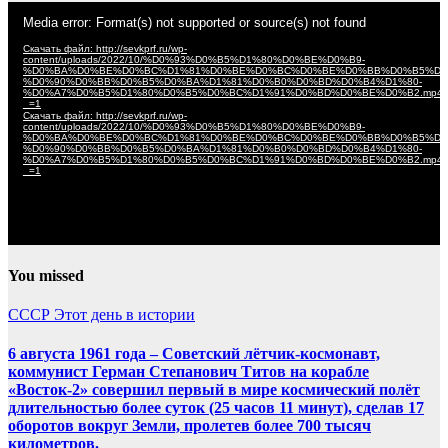
Видеоплеер
Media error: Format(s) not supported or source(s) not found
Скачать файл: http://sevkprf.ru/wp-
content/uploads/2022/10/%D0%93%D0%B5%D1%80%D0%BE%D0%B9-
%D0%BA%D0%BE%D0%BC%D1%81%D0%BE%D0%BC%D0%BE%D0%BB%D0%B5%D1
%D0%90%D0%BB%D0%B5%D0%BA%D1%81%D0%B0%D0%BD%D0%B4%D1%80-
%D0%A7%D0%B5%D1%80%D0%B5%D0%BC%D1%91%D0%BD%D0%BE%D0%B2.mp4
_=1
Скачать файл: http://sevkprf.ru/wp-
content/uploads/2022/10/%D0%93%D0%B5%D1%80%D0%BE%D0%B9-
%D0%BA%D0%BE%D0%BC%D1%81%D0%BE%D0%BC%D0%BE%D0%BB%D0%B5%D1
%D0%90%D0%BB%D0%B5%D0%BA%D1%81%D0%B0%D0%BD%D0%B4%D1%80-
%D0%A7%D0%B5%D1%80%D0%B5%D0%BC%D1%91%D0%BD%D0%BE%D0%B2.mp4
_=1
You missed
СССР
Этот день в истории
6 августа 1961 года – Советский лётчик-космонавт,
коммунист Герман Степанович Титов на корабле
«Восток-2» совершил первый в мире космический полёт
длительностью более суток (25 часов 11 минут), сделав 17
оборотов вокруг Земли, пролетев более 700 тысяч
километров.