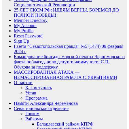
Социалистической Революции
25 ЛЕТ ЛКСМ РФ: ИДЕЯМ ВЕРНЫ, БОРЕМСЯ ДО
ПОЛНОЙ ПОБЕДЫ!
Member Directory
My Account
My Profile
Reset Password
Sign Up
Газета “Севастопольская правда” №5 (1474) 09 февраля
2024 г
Командование бригады морской пехоты Черноморского
флота поблагодарило депутата-коммуниста С.П.
Обухова за поддержку
МАССИРОВАННАЯ АТАКА —
НЕМАССИРОВАННАЯ РАБОТА С УКРЫТИЯМИ
О партии
Как вступить
Устав
Программа
Памяти Александра Черемёнова
Севастопольское отделение
Горком
Райкомы
Балаклавский райком КПРФ