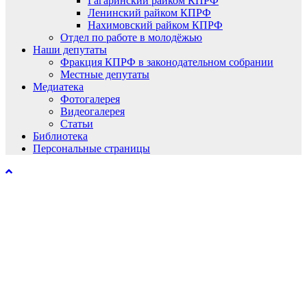
Гагаринский райком КПРФ
Ленинский райком КПРФ
Нахимовский райком КПРФ
Отдел по работе в молодёжью
Наши депутаты
Фракция КПРФ в законодательном собрании
Местные депутаты
Медиатека
Фотогалерея
Видеогалерея
Статьи
Библиотека
Персональные страницы