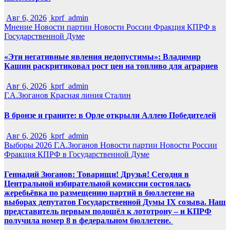
Авг 6, 2026
kprf_admin
Мнение
Новости партии
Новости России
Фракция КПРФ в
Государственной Думе
«Эти негативные явления недопустимы»: Владимир
Кашин раскритиковал рост цен на топливо для аграриев
Авг 6, 2026
kprf_admin
Г.А.Зюганов
Красная линия
Сталин
В бронзе и граните: в Орле открыли Аллею Победителей
Авг 6, 2026
kprf_admin
Выборы 2026
Г.А.Зюганов
Новости партии
Новости России
Фракция КПРФ в Государственной Думе
Геннадий Зюганов: Товарищи! Друзья! Сегодня в
Центральной избирательной комиссии состоялась
жеребьёвка по размещению партий в бюллетене на
выборах депутатов Государственной Думы IX созыва. Наш
представитель первым подошёл к лототрону – и КПРФ
получила номер 8 в федеральном бюллетене.