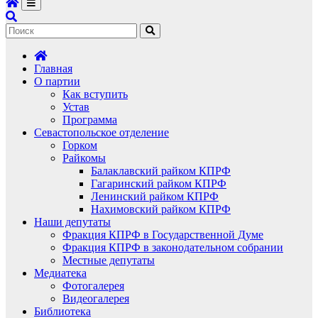
Главная
О партии
Как вступить
Устав
Программа
Севастопольское отделение
Горком
Райкомы
Балаклавский райком КПРФ
Гагаринский райком КПРФ
Ленинский райком КПРФ
Нахимовский райком КПРФ
Наши депутаты
Фракция КПРФ в Государственной Думе
Фракция КПРФ в законодательном собрании
Местные депутаты
Медиатека
Фотогалерея
Видеогалерея
Библиотека