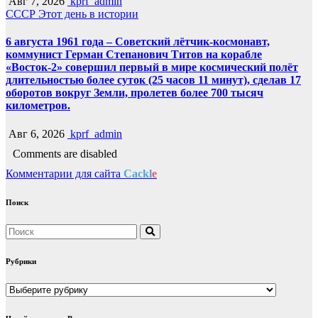
Авг 7, 2026
kprf_admin
СССР
Этот день в истории
6 августа 1961 года – Советский лётчик-космонавт,
коммунист Герман Степанович Титов на корабле
«Восток-2» совершил первый в мире космический полёт
длительностью более суток (25 часов 11 минут), сделав 17
оборотов вокруг Земли, пролетев более 700 тысяч
километров.
Авг 6, 2026
kprf_admin
Comments are disabled
Комментарии для сайта
Cackl
e
Поиск
Рубрики
Рубрики