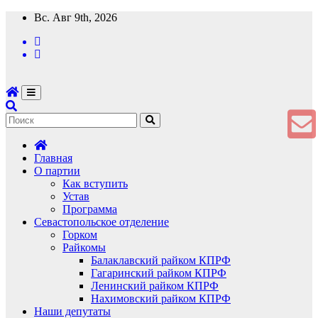
Перейти
Вс. Авг 9th, 2026
к
содержимому
Главная
О партии
Как вступить
Устав
Программа
Севастопольское отделение
Горком
Райкомы
Балаклавский райком КПРФ
Гагаринский райком КПРФ
Ленинский райком КПРФ
Нахимовский райком КПРФ
Наши депутаты