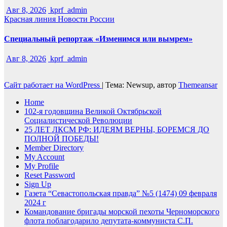
Авг 8, 2026
kprf_admin
Красная линия
Новости России
Специальный репортаж «Изменимся или вымрем»
Авг 8, 2026
kprf_admin
Сайт работает на WordPress
|
Тема: Newsup, автор
Themeansar
Home
102-я годовщина Великой Октябрьской
Социалистической Революции
25 ЛЕТ ЛКСМ РФ: ИДЕЯМ ВЕРНЫ, БОРЕМСЯ ДО
ПОЛНОЙ ПОБЕДЫ!
Member Directory
My Account
My Profile
Reset Password
Sign Up
Газета “Севастопольская правда” №5 (1474) 09 февраля
2024 г
Командование бригады морской пехоты Черноморского
флота поблагодарило депутата-коммуниста С.П.