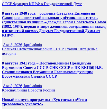
СССР
Фракция КПРФ в Государственной Думе
8 августа 1948 года – родилась Светлана Евгеньевна
Савицкая – советский космонавт, лётчик-испытатель,
единственная женщина – дважды Герой Советского Союза
(1982, 1984), первая в мире женщина, совершившая выход
в открытый космос. Депутат Государственной Думы от
КПРФ.
Авг 8, 2026
kprf_admin
Великая Отечественная война
СССР
Сталин
Этот день в
истории
8 августа 1941 года – Постановлением Президиума
Верховного Совета СССР, СНК СССР и ЦК ВКП(б) И.В.
Сталин назначен Верховным Главнокомандующим
Вооружёнными Силами СССР.
Авг 8, 2026
kprf_admin
Красная линия
Новости России
Новый выпуск программы «Хук слева»: «Что и
требовалось доказать!»