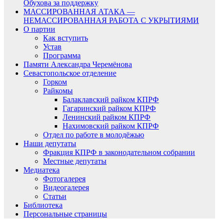
Обухова за поддержку
МАССИРОВАННАЯ АТАКА —
НЕМАССИРОВАННАЯ РАБОТА С УКРЫТИЯМИ
О партии
Как вступить
Устав
Программа
Памяти Александра Черемёнова
Севастопольское отделение
Горком
Райкомы
Балаклавский райком КПРФ
Гагаринский райком КПРФ
Ленинский райком КПРФ
Нахимовский райком КПРФ
Отдел по работе в молодёжью
Наши депутаты
Фракция КПРФ в законодательном собрании
Местные депутаты
Медиатека
Фотогалерея
Видеогалерея
Статьи
Библиотека
Персональные страницы