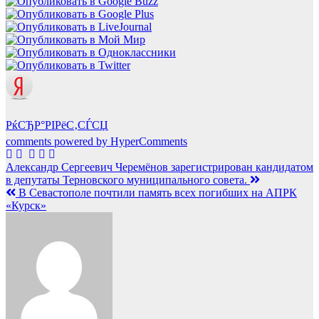
РќСЂР°РІРёС‚СЃСЏ
comments powered by HyperComments
Навигация
Александр Сергеевич Черемёнов зарегистрирован кандидатом
в депутаты Терновского муниципального совета.
по
В Севастополе почтили память всех погибших на АПРК
записям
«Курск»