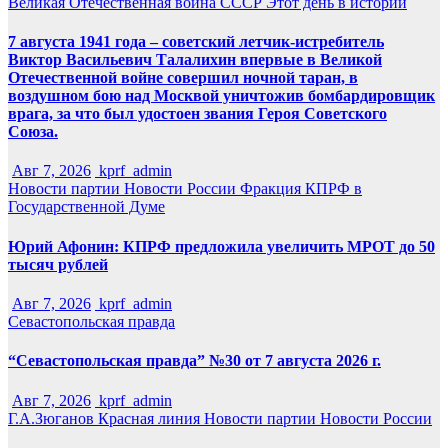
Великая Отечественная война
СССР
Этот день в истории
7 августа 1941 года – советский летчик-истребитель
Виктор Васильевич Талалихин впервые в Великой
Отечественной войне совершил ночной таран, в
воздушном бою над Москвой уничтожив бомбардировщик
врага, за что был удостоен звания Героя Советского
Союза.
Авг 7, 2026
kprf_admin
Новости партии
Новости России
Фракция КПРФ в
Государственной Думе
Юрий Афонин: КПРФ предложила увеличить МРОТ до 50
тысяч рублей
Авг 7, 2026
kprf_admin
Севастопольская правда
“Севастопольская правда” №30 от 7 августа 2026 г.
Авг 7, 2026
kprf_admin
Г.А.Зюганов
Красная линия
Новости партии
Новости России