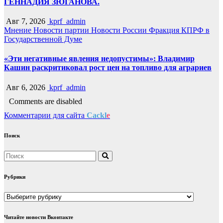
ГЕННАДИЯ ЗЮГАНОВА.
Авг 7, 2026
kprf_admin
Мнение
Новости партии
Новости России
Фракция КПРФ в
Государственной Думе
«Эти негативные явления недопустимы»: Владимир
Кашин раскритиковал рост цен на топливо для аграриев
Авг 6, 2026
kprf_admin
Comments are disabled
Комментарии для сайта
Cackl
e
Поиск
Рубрики
Рубрики
Читайте новости Вконтакте