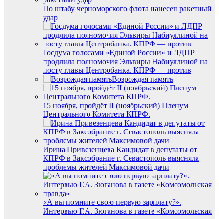
По штабу черноморского флота нанесен ракетный
удар
Госдума голосами «Единой России» и ЛДПР
продлила полномочия Эльвиры Набиуллиной на
посту главы Центробанка. КПРФ — против
Возрождая память
15 ноября, пройдёт II (ноябрьский) Пленум
Центрального Комитета КПРФ.
Ирина Привезенцева Кандидат в депутаты от
КПРФ в Заксобрание г. Севастополь выясняла
проблемы жителей Максимовой дачи
«А вы помните свою первую зарплату?».
Интервью Г.А. Зюганова в газете «Комсомольская