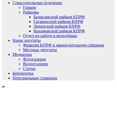
Севастопольское отделение
Горком
Райкомы
Балаклавский райком КПРФ
Гагаринский райком КПРФ
Ленинский райком КПРФ
Нахимовский райком КПРФ
Отдел по работе в молодёжью
Наши депутаты
Фракция КПРФ в законодательном собрании
Местные депутаты
Медиатека
Фотогалерея
Видеогалерея
Статьи
Библиотека
Персональные страницы