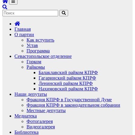
Главная
О партии
Как вступить
Устав
Программа
Севастопольское отделение
Горком
Райкомы
Балаклавский райком КПРФ
Гагаринский райком КПРФ
Ленинский райком КПРФ
Нахимовский райком КПРФ
Наши депутаты
Фракция КПРФ в Государственной Думе
Фракция КПРФ в законодательном собрании
Местные депутаты
Медиатека
Фотогалерея
Видеогалерея
Библиотека