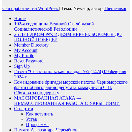
Сайт работает на WordPress
|
Тема: Newsup, автор
Themeansar
Home
102-я годовщина Великой Октябрьской
Социалистической Революции
25 ЛЕТ ЛКСМ РФ: ИДЕЯМ ВЕРНЫ, БОРЕМСЯ ДО
ПОЛНОЙ ПОБЕДЫ!
Member Directory
My Account
My Profile
Reset Password
Sign Up
Газета “Севастопольская правда” №5 (1474) 09 февраля
2024 г
Командование бригады морской пехоты Черноморского
флота поблагодарило депутата-коммуниста С.П.
Обухова за поддержку
МАССИРОВАННАЯ АТАКА —
НЕМАССИРОВАННАЯ РАБОТА С УКРЫТИЯМИ
О партии
Как вступить
Устав
Программа
Памяти Александра Черемёнова