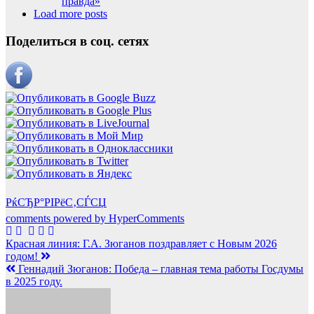
правда»
Load more posts
Поделиться в соц. сетях
РќСЂР°РІРёС‚СЃСЏ
comments powered by HyperComments
Навигация
Красная линия: Г.А. Зюганов поздравляет с Новым 2026
годом!
по
Геннадий Зюганов: Победа – главная тема работы Госдумы
записям
в 2025 году.