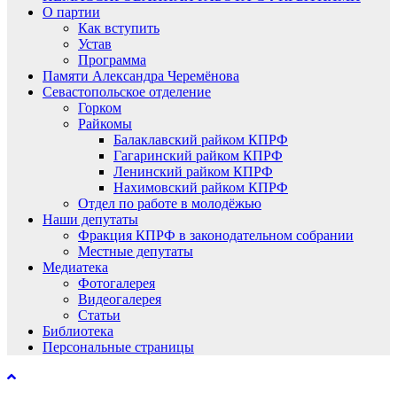
О партии
Как вступить
Устав
Программа
Памяти Александра Черемёнова
Севастопольское отделение
Горком
Райкомы
Балаклавский райком КПРФ
Гагаринский райком КПРФ
Ленинский райком КПРФ
Нахимовский райком КПРФ
Отдел по работе в молодёжью
Наши депутаты
Фракция КПРФ в законодательном собрании
Местные депутаты
Медиатека
Фотогалерея
Видеогалерея
Статьи
Библиотека
Персональные страницы