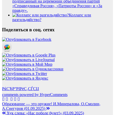
подписанный на церемонии объединения партий
«Справедливая Россия», «Патриоты России» и «За
правду».
Коллапс или
разгильдяйство?
Поделиться в соц. сетях
РќСЂР°РІРёС‚СЃСЏ
comments powered by HyperComments
Навигация
Образование — это оружие! И.Минералова, О.Смолин,
А.Снегуров (01.09.2025)
по
Хук слева: «Нас поболе будет!» (03.09.2025)