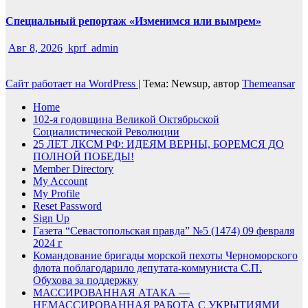
Специальный репортаж «Изменимся или вымрем»
Авг 8, 2026
kprf_admin
Сайт работает на WordPress
|
Тема: Newsup, автор
Themeansar
Home
102-я годовщина Великой Октябрьской
Социалистической Революции
25 ЛЕТ ЛКСМ РФ: ИДЕЯМ ВЕРНЫ, БОРЕМСЯ ДО
ПОЛНОЙ ПОБЕДЫ!
Member Directory
My Account
My Profile
Reset Password
Sign Up
Газета “Севастопольская правда” №5 (1474) 09 февраля
2024 г
Командование бригады морской пехоты Черноморского
флота поблагодарило депутата-коммуниста С.П.
Обухова за поддержку
МАССИРОВАННАЯ АТАКА —
НЕМАССИРОВАННАЯ РАБОТА С УКРЫТИЯМИ