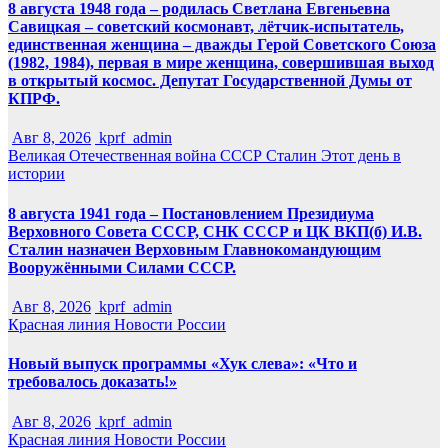
8 августа 1948 года – родилась Светлана Евгеньевна
Савицкая – советский космонавт, лётчик-испытатель,
единственная женщина – дважды Герой Советского Союза
(1982, 1984), первая в мире женщина, совершившая выход
в открытый космос. Депутат Государственной Думы от
КПРФ.
Авг 8, 2026
kprf_admin
Великая Отечественная война
СССР
Сталин
Этот день в
истории
8 августа 1941 года – Постановлением Президиума
Верховного Совета СССР, СНК СССР и ЦК ВКП(б) И.В.
Сталин назначен Верховным Главнокомандующим
Вооружёнными Силами СССР.
Авг 8, 2026
kprf_admin
Красная линия
Новости России
Новый выпуск программы «Хук слева»: «Что и
требовалось доказать!»
Авг 8, 2026
kprf_admin
Красная линия
Новости России