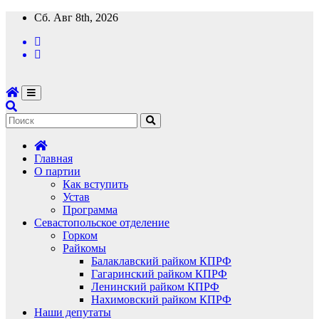
Перейти
Сб. Авг 8th, 2026
к
содержимому
Главная
О партии
Как вступить
Устав
Программа
Севастопольское отделение
Горком
Райкомы
Балаклавский райком КПРФ
Гагаринский райком КПРФ
Ленинский райком КПРФ
Нахимовский райком КПРФ
Наши депутаты