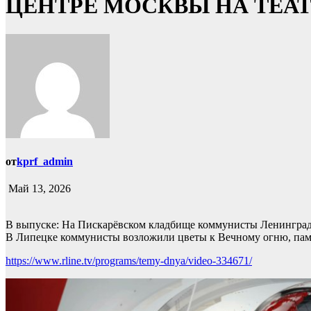
ЦЕНТРЕ МОСКВЫ НА ТЕА
от
kprf_admin
Май 13, 2026
В выпуске: На Пискарёвском кладбище коммунисты Ленинградс
В Липецке коммунисты возложили цветы к Вечному огню, пам
https://www.rline.tv/programs/temy-dnya/video-334671/