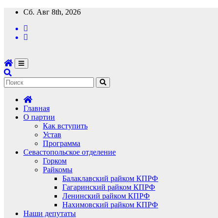
Перейти
Сб. Авг 8th, 2026
к
содержимому
Главная
О партии
Как вступить
Устав
Программа
Севастопольское отделение
Горком
Райкомы
Балаклавский райком КПРФ
Гагаринский райком КПРФ
Ленинский райком КПРФ
Нахимовский райком КПРФ
Наши депутаты