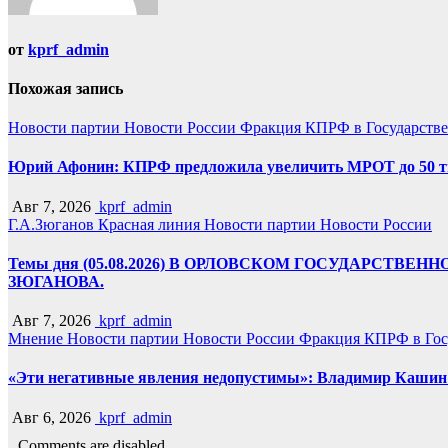
от
kprf_admin
Похожая запись
Новости партии
Новости России
Фракция КПРФ в Государств
Юрий Афонин: КПРФ предложила увеличить МРОТ до 50 т
Авг 7, 2026
kprf_admin
Г.А.Зюганов
Красная линия
Новости партии
Новости России
Темы дня (05.08.2026) В ОРЛОВСКОМ ГОСУДАРС
ЗЮГАНОВА.
Авг 7, 2026
kprf_admin
Мнение
Новости партии
Новости России
Фракция КПРФ в Гос
«Эти негативные явления недопустимы»: Владимир Кашин р
Авг 6, 2026
kprf_admin
Comments are disabled