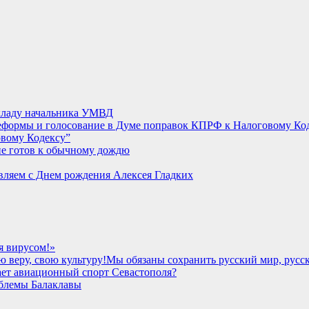
кладу начальника УМВД
овому Кодексу”
не готов к обычному дождю
вляем с Днем рождения Алексея Гладких
я вирусом!»
Мы обязаны сохранить русский мир, русск
ает авиационный спорт Севастополя?
облемы Балаклавы