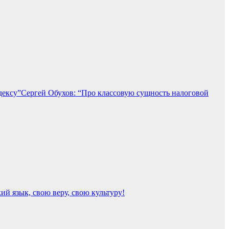
Сергей Обухов: “Про классовую сущность налоговой
ий язык, свою веру, свою культуру!