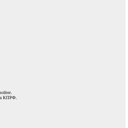
войне.
ма КПРФ.