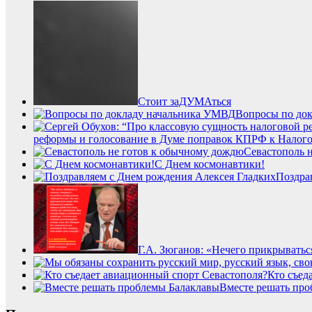
Стоит заДУМАться
Вопросы по до
реформы и голосование в Думе поправок КПРФ к Налог
Севастополь 
С Днем космонавтики!
Поздра
Г.А. Зюганов: «Нечего прикрыватьс
Кто съед
Вместе решать пр