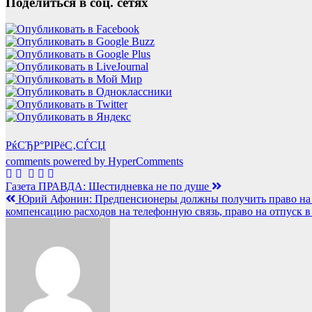
Поделиться в соц. сетях
РќСЂР°РІРёС‚СЃСЏ
comments powered by HyperComments
Навигация
Газета ПРАВДА: Шестидневка не по душе
Юрий Афонин: Предпенсионеры должны получить право на бе
по
компенсацию расходов на телефонную связь, право на отпуск в
записям