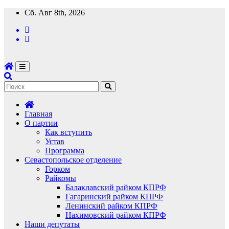
Перейти
Сб. Авг 8th, 2026
к
содержимому
Главная
О партии
Как вступить
Устав
Программа
Севастопольское отделение
Горком
Райкомы
Балаклавский райком КПРФ
Гагаринский райком КПРФ
Ленинский райком КПРФ
Нахимовский райком КПРФ
Наши депутаты