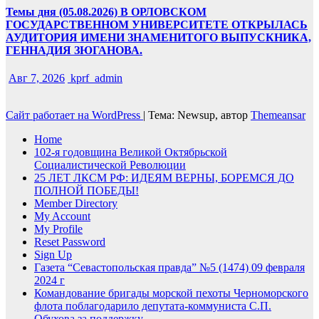
Темы дня (05.08.2026) В ОРЛОВСКОМ
ГОСУДАРСТВЕННОМ УНИВЕРСИТЕТЕ ОТКРЫЛАСЬ
АУДИТОРИЯ ИМЕНИ ЗНАМЕНИТОГО ВЫПУСКНИКА,
ГЕННАДИЯ ЗЮГАНОВА.
Авг 7, 2026
kprf_admin
Сайт работает на WordPress
|
Тема: Newsup, автор
Themeansar
Home
102-я годовщина Великой Октябрьской
Социалистической Революции
25 ЛЕТ ЛКСМ РФ: ИДЕЯМ ВЕРНЫ, БОРЕМСЯ ДО
ПОЛНОЙ ПОБЕДЫ!
Member Directory
My Account
My Profile
Reset Password
Sign Up
Газета “Севастопольская правда” №5 (1474) 09 февраля
2024 г
Командование бригады морской пехоты Черноморского
флота поблагодарило депутата-коммуниста С.П.
Обухова за поддержку