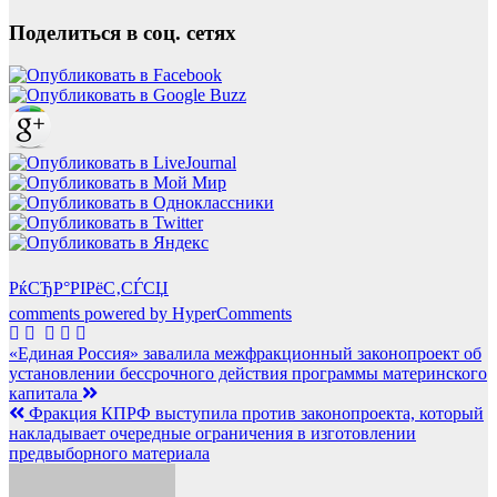
Поделиться в соц. сетях
РќСЂР°РІРёС‚СЃСЏ
comments powered by HyperComments
Навигация
«Единая Россия» завалила межфракционный законопроект об
установлении бессрочного действия программы материнского
по
капитала
записям
Фракция КПРФ выступила против законопроекта, который
накладывает очередные ограничения в изготовлении
предвыборного материала