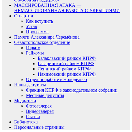
МАССИРОВАННАЯ АТАКА —
НЕМАССИРОВАННАЯ РАБОТА С УКРЫТИЯМИ
О партии
Как вступить
Устав
Программа
Памяти Александра Черемёнова
Севастопольское отделение
Горком
Райкомы
Балаклавский райком КПРФ
Гагаринский райком КПРФ
Ленинский райком КПРФ
Нахимовский райком КПРФ
Отдел по работе в молодёжью
Наши депутаты
Фракция КПРФ в законодательном собрании
Местные депутаты
Медиатека
Фотогалерея
Видеогалерея
Статьи
Библиотека
Персональные страницы