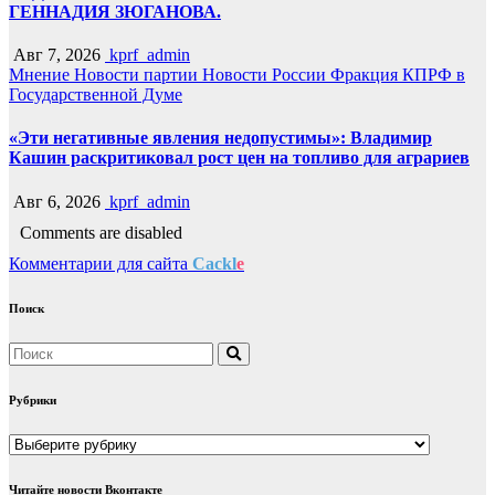
ГЕННАДИЯ ЗЮГАНОВА.
Авг 7, 2026
kprf_admin
Мнение
Новости партии
Новости России
Фракция КПРФ в
Государственной Думе
«Эти негативные явления недопустимы»: Владимир
Кашин раскритиковал рост цен на топливо для аграриев
Авг 6, 2026
kprf_admin
Comments are disabled
Комментарии для сайта
Cackl
e
Поиск
Рубрики
Рубрики
Читайте новости Вконтакте