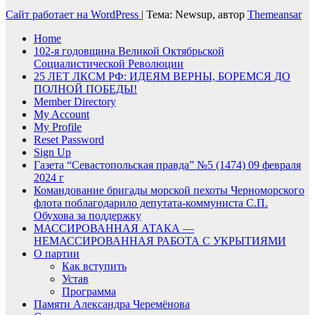
Сайт работает на WordPress
|
Тема: Newsup, автор
Themeansar
Home
102-я годовщина Великой Октябрьской
Социалистической Революции
25 ЛЕТ ЛКСМ РФ: ИДЕЯМ ВЕРНЫ, БОРЕМСЯ ДО
ПОЛНОЙ ПОБЕДЫ!
Member Directory
My Account
My Profile
Reset Password
Sign Up
Газета “Севастопольская правда” №5 (1474) 09 февраля
2024 г
Командование бригады морской пехоты Черноморского
флота поблагодарило депутата-коммуниста С.П.
Обухова за поддержку
МАССИРОВАННАЯ АТАКА —
НЕМАССИРОВАННАЯ РАБОТА С УКРЫТИЯМИ
О партии
Как вступить
Устав
Программа
Памяти Александра Черемёнова