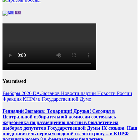
RSS
You missed
Выборы 2026
Г.А.Зюганов
Новости партии
Новости России
Фракция КПРФ в Государственной Думе
Геннадий Зюганов: Товарищи! Друзья! Сегодня в
Центральной избирательной комиссии состоялась
жеребьёвка по размещению партий в бюллетене на
выборах депутатов Государственной Думы IX созыва. Наш
представитель первым подошёл к лототрону – и КПРФ
получила номер 8 в федеральном бюллетене.