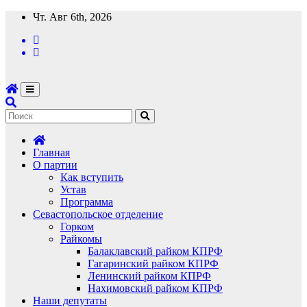
Перейти
Чт. Авг 6th, 2026
к
содержимому
Главная
О партии
Как вступить
Устав
Программа
Севастопольское отделение
Горком
Райкомы
Балаклавский райком КПРФ
Гагаринский райком КПРФ
Ленинский райком КПРФ
Нахимовский райком КПРФ
Наши депутаты