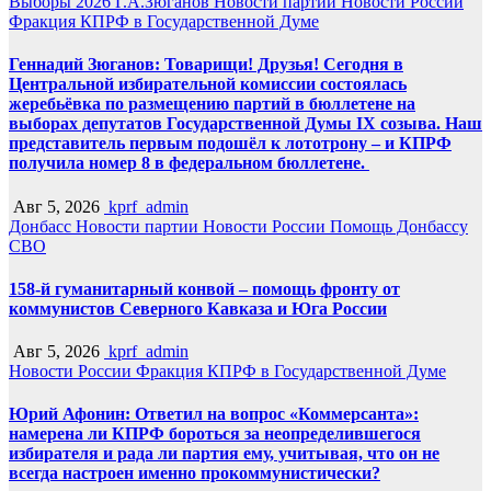
Выборы 2026
Г.А.Зюганов
Новости партии
Новости России
Фракция КПРФ в Государственной Думе
Геннадий Зюганов: Товарищи! Друзья! Сегодня в
Центральной избирательной комиссии состоялась
жеребьёвка по размещению партий в бюллетене на
выборах депутатов Государственной Думы IX созыва. Наш
представитель первым подошёл к лототрону – и КПРФ
получила номер 8 в федеральном бюллетене.
Авг 5, 2026
kprf_admin
Донбасс
Новости партии
Новости России
Помощь Донбассу
СВО
158-й гуманитарный конвой – помощь фронту от
коммунистов Северного Кавказа и Юга России
Авг 5, 2026
kprf_admin
Новости России
Фракция КПРФ в Государственной Думе
Юрий Афонин: Ответил на вопрос «Коммерсанта»:
намерена ли КПРФ бороться за неопределившегося
избирателя и рада ли партия ему, учитывая, что он не
всегда настроен именно прокоммунистически?