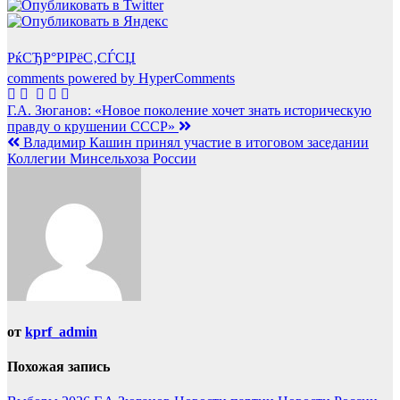
РќСЂР°РІРёС‚СЃСЏ
comments powered by HyperComments
Навигация
Г.А. Зюганов: «Новое поколение хочет знать историческую
правду о крушении СССР»
по
Владимир Кашин принял участие в итоговом заседании
записям
Коллегии Минсельхоза России
от
kprf_admin
Похожая запись