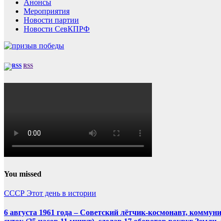
Анонсы
Мероприятия
Новости партии
Новости СевКПРФ
RSS
You missed
СССР
Этот день в истории
6 августа 1961 года – Советский лётчик-космонавт, комму