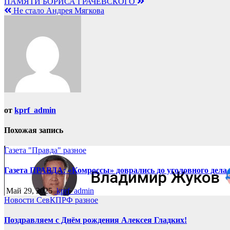
Навигация
ПАМЯТИ БОРИСА ГРАЧЕВСКОГО
Не стало Андрея Мягкова
по
записям
от
kprf_admin
Похожая запись
Газета "Правда"
разное
Газета ПРАВДА: «Комроссы» доврались до уголовного дела
Май 29, 2025
kprf_admin
Новости СевКПРФ
разное
Поздравляем с Днём рождения Алексея Гладких!