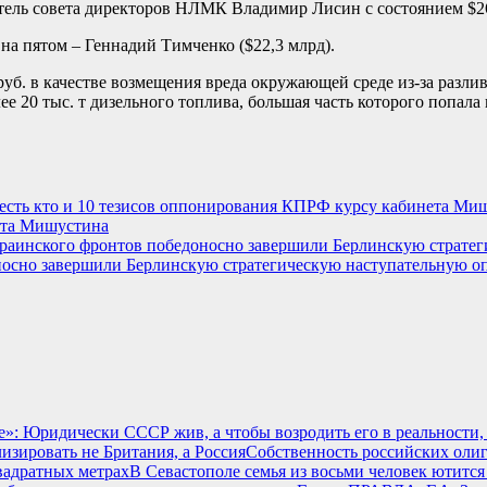
атель совета директоров НЛМК Владимир Лисин с состоянием $2
на пятом – Геннадий Тимченко ($22,3 млрд).
руб. в качестве возмещения вреда окружающей среде из-за разли
е 20 тыс. т дизельного топлива, большая часть которого попала
ета Мишустина
доносно завершили Берлинскую стратегическую наступательную о
: Юридически СССР жив, а чтобы возродить его в реальности, 
Собственность российских олиг
В Севастополе семья из восьми человек ютится