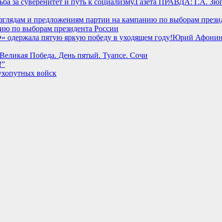
Газета ПРАВДА: Г.А. Зюг
нию по выборам президента России
Юрий Афонин:
Великая Победа. День пятый. Туапсе. Сочи
!”
Сухопутных войск