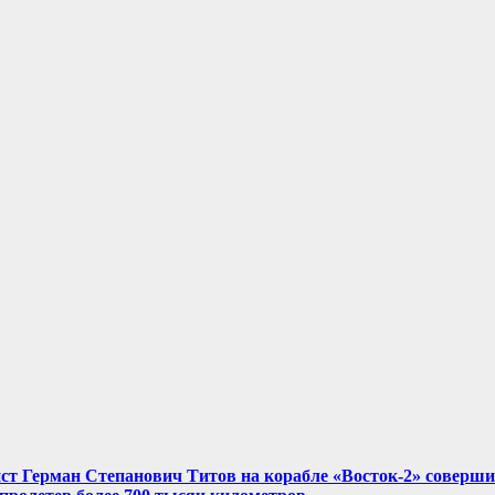
нист Герман Степанович Титов на корабле «Восток-2» соверш