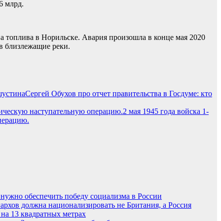
6 млрд.
ва топлива в Норильске. Авария произошла в конце мая 2020
 в близлежащие реки.
Сергей Обухов про отчет правительства в Госдуме: кто
2 мая 1945 года войска 1-
перацию.
нужно обеспечить победу социализма в России
архов должна национализировать не Британия, а Россия
 на 13 квадратных метрах