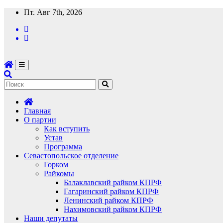
Перейти
Пт. Авг 7th, 2026
к
содержимому
Главная
О партии
Как вступить
Устав
Программа
Севастопольское отделение
Горком
Райкомы
Балаклавский райком КПРФ
Гагаринский райком КПРФ
Ленинский райком КПРФ
Нахимовский райком КПРФ
Наши депутаты