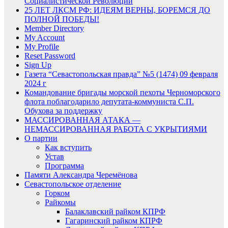
Социалистической Революции
25 ЛЕТ ЛКСМ РФ: ИДЕЯМ ВЕРНЫ, БОРЕМСЯ ДО
ПОЛНОЙ ПОБЕДЫ!
Member Directory
My Account
My Profile
Reset Password
Sign Up
Газета “Севастопольская правда” №5 (1474) 09 февраля
2024 г
Командование бригады морской пехоты Черноморского
флота поблагодарило депутата-коммуниста С.П.
Обухова за поддержку
МАССИРОВАННАЯ АТАКА —
НЕМАССИРОВАННАЯ РАБОТА С УКРЫТИЯМИ
О партии
Как вступить
Устав
Программа
Памяти Александра Черемёнова
Севастопольское отделение
Горком
Райкомы
Балаклавский райком КПРФ
Гагаринский райком КПРФ