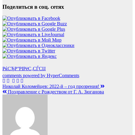
Поделиться в соц. сетях
РќСЂР°РІРёС‚СЃСЏ
comments powered by HyperComments
Навигация
Николай Коломейцев: 2022-й – год прозрения!
Поздравление с Рождеством от Г. А. Зюганова
по
записям