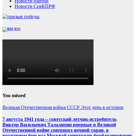
Новости партии
Новости СевКПРФ
RSS
You missed
Великая Отечественная война
СССР
Этот день в истории
7 августа 1941 года – советский летчик-истребитель
Виктор Васильевич Талалихин впервые в Великой
Отечественной войне совершил ночной таран, в
воздушном бою над Москвой уничтожив бомбардировщик