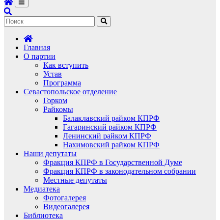
Главная
О партии
Как вступить
Устав
Программа
Севастопольское отделение
Горком
Райкомы
Балаклавский райком КПРФ
Гагаринский райком КПРФ
Ленинский райком КПРФ
Нахимовский райком КПРФ
Наши депутаты
Фракция КПРФ в Государственной Думе
Фракция КПРФ в законодательном собрании
Местные депутаты
Медиатека
Фотогалерея
Видеогалерея
Библиотека