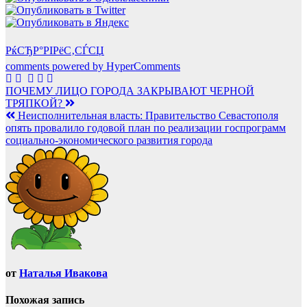
РќСЂР°РІРёС‚СЃСЏ
comments powered by HyperComments
Навигация
ПОЧЕМУ ЛИЦО ГОРОДА ЗАКРЫВАЮТ ЧЕРНОЙ
ТРЯПКОЙ?
по
Неисполнительная власть: Правительство Севастополя
записям
опять провалило годовой план по реализации госпрограмм
социально-экономического развития города
от
Наталья Ивакова
Похожая запись