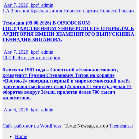
Авг 7, 2026
kprf_admin
Г.А.Зюганов
Красная линия
Новости партии
Новости России
Темы дня (05.08.2026) В ОРЛОВСКОМ
ГОСУДАРСТВЕННОМ УНИВЕРСИТЕТЕ ОТКРЫЛАСЬ
АУДИТОРИЯ ИМЕНИ ЗНАМЕНИТОГО ВЫПУСКНИКА,
ГЕННАДИЯ ЗЮГАНОВА.
Авг 7, 2026
kprf_admin
СССР
Этот день в истории
6 августа 1961 года – Советский лётчик-космонавт,
коммунист Герман Степанович Титов на корабле
«Восток-2» совершил первый в мире космический полёт
длительностью более суток (25 часов 11 минут), сделав 17
оборотов вокруг Земли, пролетев более 700 тысяч
километров.
Авг 6, 2026
kprf_admin
Сайт работает на WordPress
|
Тема: Newsup, автор
Themeansar
Home