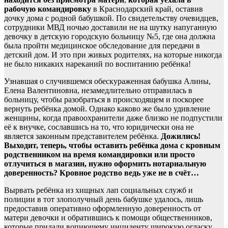
рабочую командировку
в Краснодарский край, оставив
дочку дома с родной бабушкой. По свидетельству очевидцев,
сотрудники МВД ночью доставили не на шутку напуганную
девочку в детскую городскую больницу №5, где она должна
была пройти медицинское обследование для передачи в
детский дом. И это при живых родителях, на которые никогда
не было никаких нареканий по воспитанию ребёнка!
Узнавшая о случившемся обескураженная бабушка Алины,
Елена Валентиновна, незамедлительно отправилась в
больницу, чтобы разобраться в происходящем и поскорее
вернуть ребёнка домой. Однако каково же было удивление
женщины, когда правоохранители даже близко не подпустили
её к внучке, сославшись на то, что юридически она не
является законным представителем ребёнка.
Дожились!
Выходит, теперь, чтобы оставить ребёнка дома с кровным
родственником на время командировки или просто
отлучиться в магазин, нужно оформить нотариальную
доверенность? Кровное родство ведь уже не в счёт…
Вырвать ребёнка из хищных лап социальных служб и
полиции в тот злополучный день бабушке удалось, лишь
предоставив оперативно оформленную доверенность от
матери девочки и обратившись к помощи общественников,
которые придали вопиющему инциденту широкую огласку,