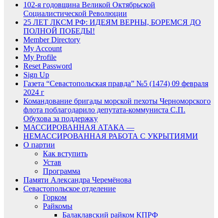
102-я годовщина Великой Октябрьской
Социалистической Революции
25 ЛЕТ ЛКСМ РФ: ИДЕЯМ ВЕРНЫ, БОРЕМСЯ ДО
ПОЛНОЙ ПОБЕДЫ!
Member Directory
My Account
My Profile
Reset Password
Sign Up
Газета “Севастопольская правда” №5 (1474) 09 февраля
2024 г
Командование бригады морской пехоты Черноморского
флота поблагодарило депутата-коммуниста С.П.
Обухова за поддержку
МАССИРОВАННАЯ АТАКА —
НЕМАССИРОВАННАЯ РАБОТА С УКРЫТИЯМИ
О партии
Как вступить
Устав
Программа
Памяти Александра Черемёнова
Севастопольское отделение
Горком
Райкомы
Балаклавский райком КПРФ