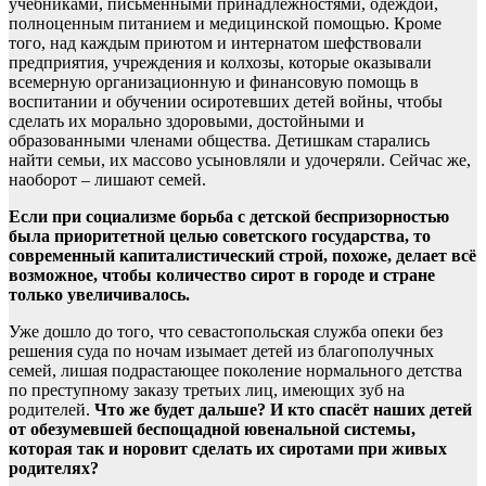
учебниками, письменными принадлежностями, одеждой,
полноценным питанием и медицинской помощью. Кроме
того, над каждым приютом и интернатом шефствовали
предприятия, учреждения и колхозы, которые оказывали
всемерную организационную и финансовую помощь в
воспитании и обучении осиротевших детей войны, чтобы
сделать их морально здоровыми, достойными и
образованными членами общества. Детишкам старались
найти семьи, их массово усыновляли и удочеряли. Сейчас же,
наоборот – лишают семей.
Если при социализме борьба с детской беспризорностью
была приоритетной целью советского государства, то
современный капиталистический строй, похоже, делает всё
возможное, чтобы количество сирот в городе и стране
только увеличивалось.
Уже дошло до того, что севастопольская служба опеки без
решения суда по ночам изымает детей из благополучных
семей, лишая подрастающее поколение нормального детства
по преступному заказу третьих лиц, имеющих зуб на
родителей.
Что же будет дальше? И кто спасёт наших детей
от обезумевшей беспощадной ювенальной системы,
которая так и норовит сделать их сиротами при живых
родителях?