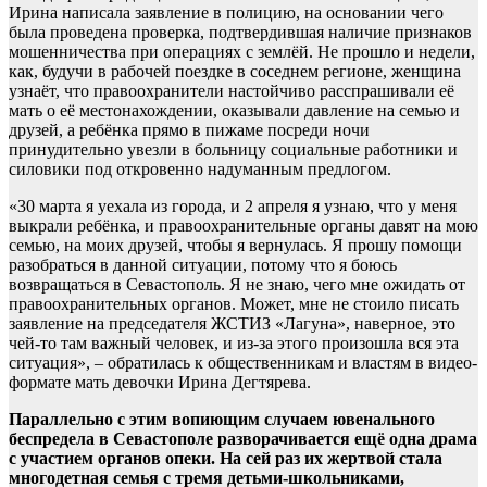
Ирина написала заявление в полицию, на основании чего
была проведена проверка, подтвердившая наличие признаков
мошенничества при операциях с землёй. Не прошло и недели,
как, будучи в рабочей поездке в соседнем регионе, женщина
узнаёт, что правоохранители настойчиво расспрашивали её
мать о её местонахождении, оказывали давление на семью и
друзей, а ребёнка прямо в пижаме посреди ночи
принудительно увезли в больницу социальные работники и
силовики под откровенно надуманным предлогом.
«30 марта я уехала из города, и 2 апреля я узнаю, что у меня
выкрали ребёнка, и правоохранительные органы давят на мою
семью, на моих друзей, чтобы я вернулась. Я прошу помощи
разобраться в данной ситуации, потому что я боюсь
возвращаться в Севастополь. Я не знаю, чего мне ожидать от
правоохранительных органов. Может, мне не стоило писать
заявление на председателя ЖСТИЗ «Лагуна», наверное, это
чей-то там важный человек, и из-за этого произошла вся эта
ситуация», – обратилась к общественникам и властям в видео-
формате мать девочки Ирина Дегтярева.
Параллельно с этим вопиющим случаем ювенального
беспредела в Севастополе разворачивается ещё одна драма
с участием органов опеки.
На сей раз их жертвой стала
многодетная семья с тремя детьми-школьниками,