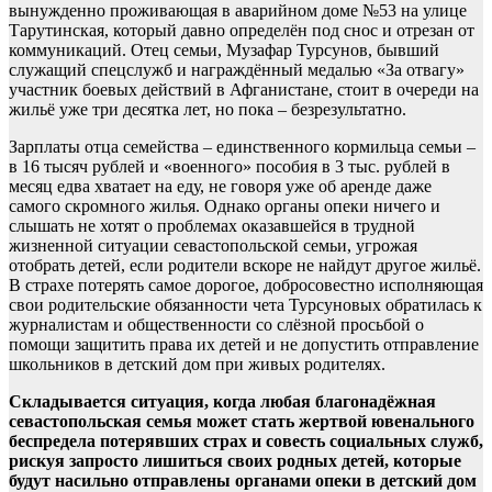
вынужденно проживающая в аварийном доме №53 на улице
Тарутинская, который давно определён под снос и отрезан от
коммуникаций. Отец семьи, Музафар Турсунов, бывший
служащий спецслужб и награждённый медалью «За отвагу»
участник боевых действий в Афганистане, стоит в очереди на
жильё уже три десятка лет, но пока – безрезультатно.
Зарплаты отца семейства – единственного кормильца семьи –
в 16 тысяч рублей и «военного» пособия в 3 тыс. рублей в
месяц едва хватает на еду, не говоря уже об аренде даже
самого скромного жилья. Однако органы опеки ничего и
слышать не хотят о проблемах оказавшейся в трудной
жизненной ситуации севастопольской семьи, угрожая
отобрать детей, если родители вскоре не найдут другое жильё.
В страхе потерять самое дорогое, добросовестно исполняющая
свои родительские обязанности чета Турсуновых обратилась к
журналистам и общественности со слёзной просьбой о
помощи защитить права их детей и не допустить отправление
школьников в детский дом при живых родителях.
Складывается ситуация, когда любая благонадёжная
севастопольская семья может стать жертвой ювенального
беспредела потерявших страх и совесть социальных служб,
рискуя запросто лишиться своих родных детей, которые
будут насильно отправлены органами опеки в детский дом