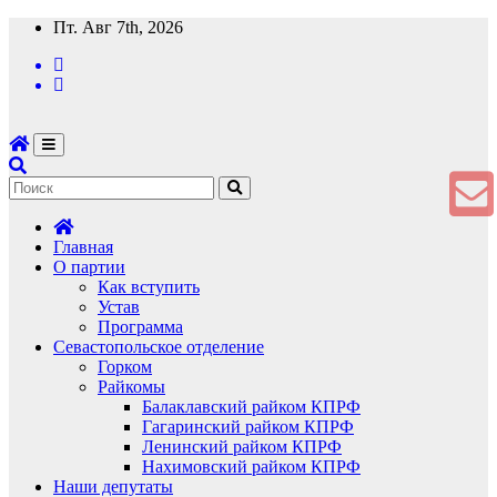
Перейти
Пт. Авг 7th, 2026
к
содержимому
Главная
О партии
Как вступить
Устав
Программа
Севастопольское отделение
Горком
Райкомы
Балаклавский райком КПРФ
Гагаринский райком КПРФ
Ленинский райком КПРФ
Нахимовский райком КПРФ
Наши депутаты