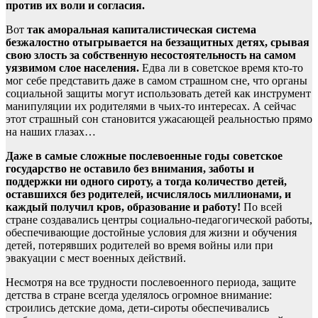
против их воли и согласия.
Вот
так аморальная капиталистическая система
безжалостно отыгрывается на беззащитных детях, срывая
свою злость за собственную несостоятельность на самом
уязвимом слое населения.
Едва ли в советское время кто-то
мог себе представить даже в самом страшном сне, что органы
социальной защиты могут использовать детей как инструмент
манипуляции их родителями в чьих-то интересах. А сейчас
этот страшный сон становится ужасающей реальностью прямо
на наших глазах…
Даже в самые сложные послевоенные годы советское
государство не оставило без внимания, заботы и
поддержки ни одного сироту, а тогда количество детей,
оставшихся без родителей, исчислялось миллионами, и
каждый получил кров, образование и работу!
По всей
стране создавались центры социально-педагогической работы,
обеспечивающие достойные условия для жизни и обучения
детей, потерявших родителей во время войны или при
эвакуации с мест военных действий.
Несмотря на все трудности послевоенного периода, защите
детства в стране всегда уделялось огромное внимание:
строились детские дома, дети-сироты обеспечивались