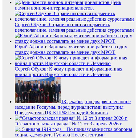
День
памяти воинов-интернационалистов.
Сергей Обухов: Стране пытаются подменить
целеполагание, заменяя реальные действия суррогатами
Юрий Афонин: Зарплата учителя при работе на одну
ставку должна составлять не менее двух МРОТ.
Сергей Обухов: К чему приведет информационная
война против Иркутской области и Левченко
18 декабря, предваряя пленарное
заседание Госдумы, перед журналистами выступил
Председатель ЦК КПРФ Геннадий Зюганов
“Севастопольская правда” № 12 от 3 апреля 2026 г.