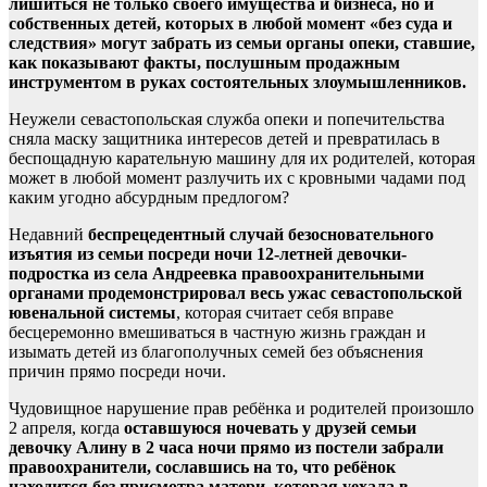
лишиться не только своего имущества и бизнеса, но и
собственных детей, которых в любой момент «без суда и
следствия» могут забрать из семьи органы опеки, ставшие,
как показывают факты, послушным продажным
инструментом в руках состоятельных злоумышленников.
Неужели севастопольская служба опеки и попечительства
сняла маску защитника интересов детей и превратилась в
беспощадную карательную машину для их родителей, которая
может в любой момент разлучить их с кровными чадами под
каким угодно абсурдным предлогом?
Недавний
беспрецедентный случай безосновательного
изъятия из семьи посреди ночи 12-летней девочки-
подростка из села Андреевка правоохранительными
органами продемонстрировал весь ужас севастопольской
ювенальной системы
, которая считает себя вправе
бесцеремонно вмешиваться в частную жизнь граждан и
изымать детей из благополучных семей без объяснения
причин прямо посреди ночи.
Чудовищное нарушение прав ребёнка и родителей произошло
2 апреля, когда
оставшуюся ночевать у друзей семьи
девочку Алину в 2 часа ночи прямо из постели забрали
правоохранители, сославшись на то, что ребёнок
находится без присмотра матери
,
которая уехала в