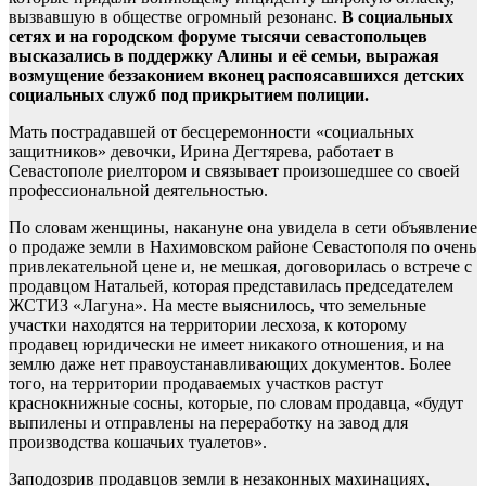
вызвавшую в обществе огромный резонанс.
В социальных
сетях и на городском форуме
тысячи севастопольцев
высказались в поддержку Алины и её семьи, выражая
возмущение беззаконием вконец распоясавшихся детских
социальных служб под прикрытием полиции.
Мать пострадавшей от бесцеремонности «социальных
защитников» девочки, Ирина Дегтярева, работает в
Севастополе риелтором и связывает произошедшее со своей
профессиональной деятельностью.
По словам женщины, накануне она увидела в сети объявление
о продаже земли в Нахимовском районе Севастополя по очень
привлекательной цене и, не мешкая, договорилась о встрече с
продавцом Натальей, которая представилась председателем
ЖСТИЗ «Лагуна». На месте выяснилось, что земельные
участки находятся на территории лесхоза, к которому
продавец юридически не имеет никакого отношения, и на
землю даже нет правоустанавливающих документов. Более
того, на территории продаваемых участков растут
краснокнижные сосны, которые, по словам продавца, «будут
выпилены и отправлены на переработку на завод для
производства кошачьих туалетов».
Заподозрив продавцов земли в незаконных махинациях,