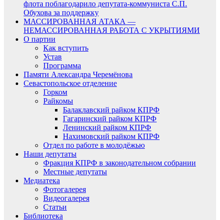
флота поблагодарило депутата-коммуниста С.П.
Обухова за поддержку
МАССИРОВАННАЯ АТАКА —
НЕМАССИРОВАННАЯ РАБОТА С УКРЫТИЯМИ
О партии
Как вступить
Устав
Программа
Памяти Александра Черемёнова
Севастопольское отделение
Горком
Райкомы
Балаклавский райком КПРФ
Гагаринский райком КПРФ
Ленинский райком КПРФ
Нахимовский райком КПРФ
Отдел по работе в молодёжью
Наши депутаты
Фракция КПРФ в законодательном собрании
Местные депутаты
Медиатека
Фотогалерея
Видеогалерея
Статьи
Библиотека