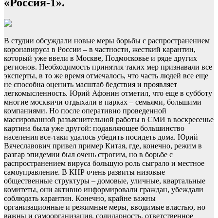
«Россия-1».
В студии обсуждали новые меры борьбы с распространением
коронавируса в России – в частности, жесткий карантин,
который уже ввели в Москве, Подмосковье и ряде других
регионов. Необходимость принятия таких мер признавали все
эксперты, в то же время отмечалось, что часть людей все еще
не способна оценить масштаб бедствия и проявляет
легкомысленность. Юрий Афонин отметил, что еще в субботу
многие москвичи отдыхали в парках – семьями, большими
компаниями. Но после оперативно проведенной
массированной разъяснительной работы в СМИ в воскресенье
картина была уже другой: подавляющее большинство
населения все-таки удалось убедить посидеть дома. Юрий
Вячеславович привел пример Китая, где, конечно, режим в
разгар эпидемии был очень строгим, но в борьбе с
распространением вируса большую роль сыграло и местное
самоуправление. В КНР очень развиты низовые
общественные структуры – домовые, уличные, квартальные
комитеты, они активно информировали граждан, убеждали
соблюдать карантин. Конечно, крайне важны
организационные и режимные меры, вводимые властью, но
важны и самоорганизация, солидарность, ответственное