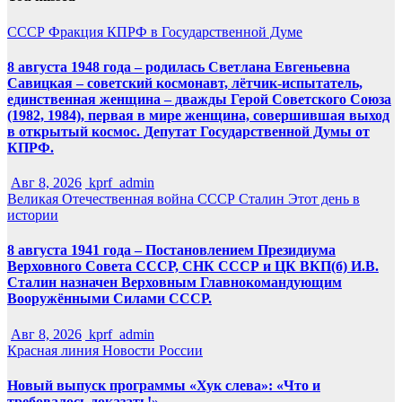
СССР
Фракция КПРФ в Государственной Думе
8 августа 1948 года – родилась Светлана Евгеньевна
Савицкая – советский космонавт, лётчик-испытатель,
единственная женщина – дважды Герой Советского Союза
(1982, 1984), первая в мире женщина, совершившая выход
в открытый космос. Депутат Государственной Думы от
КПРФ.
Авг 8, 2026
kprf_admin
Великая Отечественная война
СССР
Сталин
Этот день в
истории
8 августа 1941 года – Постановлением Президиума
Верховного Совета СССР, СНК СССР и ЦК ВКП(б) И.В.
Сталин назначен Верховным Главнокомандующим
Вооружёнными Силами СССР.
Авг 8, 2026
kprf_admin
Красная линия
Новости России
Новый выпуск программы «Хук слева»: «Что и
требовалось доказать!»