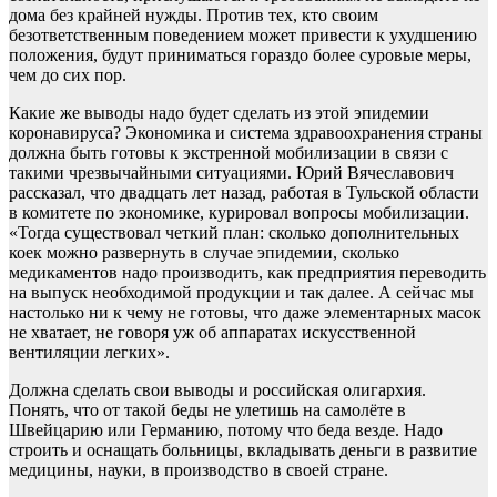
дома без крайней нужды. Против тех, кто своим
безответственным поведением может привести к ухудшению
положения, будут приниматься гораздо более суровые меры,
чем до сих пор.
Какие же выводы надо будет сделать из этой эпидемии
коронавируса? Экономика и система здравоохранения страны
должна быть готовы к экстренной мобилизации в связи с
такими чрезвычайными ситуациями. Юрий Вячеславович
рассказал, что двадцать лет назад, работая в Тульской области
в комитете по экономике, курировал вопросы мобилизации.
«Тогда существовал четкий план: сколько дополнительных
коек можно развернуть в случае эпидемии, сколько
медикаментов надо производить, как предприятия переводить
на выпуск необходимой продукции и так далее. А сейчас мы
настолько ни к чему не готовы, что даже элементарных масок
не хватает, не говоря уж об аппаратах искусственной
вентиляции легких».
Должна сделать свои выводы и российская олигархия.
Понять, что от такой беды не улетишь на самолёте в
Швейцарию или Германию, потому что беда везде. Надо
строить и оснащать больницы, вкладывать деньги в развитие
медицины, науки, в производство в своей стране.