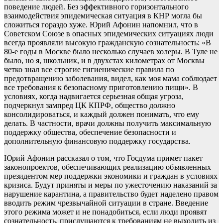
поведение людей. Без эффективного горизонтального
взаимодействия эпидемическая ситуация в КНР могла бы
сложиться гораздо хуже. Юрий Афонин напомнил, что в
Советском Союзе в опасных эпидемических ситуациях люди
всегда проявляли высокую гражданскую сознательность: «В
80-е годы в Москве было несколько случаев холеры. В Туле не
было, но я, школьник, и в двухстах километрах от Москвы
четко знал все строгие гигиенические правила по
предотвращению заболевания, видел, как моя мама соблюдает
все требования к безопасному приготовлению пищи». В
условиях, когда надвигается серьезная общая угроза,
подчеркнул зампред ЦК КПРФ, общество должно
консолидироваться, и каждый должен понимать, что ему
делать. В частности, врачи должны получить максимальную
поддержку общества, обеспечение безопасности и
дополнительную финансовую поддержку государства.
Юрий Афонин рассказал о том, что Госдума примет пакет
законопроектов, обеспечивающих реализацию объявленных
президентом мер поддержки экономики и граждан в условиях
кризиса. Будут приняты и меры по ужесточению наказаний за
нарушение карантина, а правительство будет наделено правом
вводить режим чрезвычайной ситуации в стране. Введение
этого режима может и не понадобиться, если люди проявят
сознательность, прислушаются к требованиям не выходить из