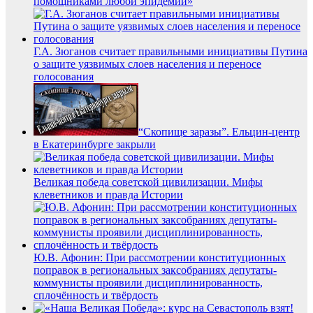
помощниками любой эпидемии»
Г.А. Зюганов считает правильными инициативы Путина
о защите уязвимых слоев населения и переносе
голосования
“Скопище заразы”. Ельцин-центр
в Екатеринбурге закрыли
Великая победа советской цивилизации. Мифы
клеветников и правда Истории
Ю.В. Афонин: При рассмотрении конституционных
поправок в региональных заксобраниях депутаты-
коммунисты проявили дисциплинированность,
сплочённость и твёрдость