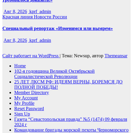
Авг 8, 2026
kprf_admin
Красная линия
Новости России
Специальный репортаж «Изменимся или вымрем»
Авг 8, 2026
kprf_admin
Сайт работает на WordPress
|
Тема: Newsup, автор
Themeansar
Home
102-я годовщина Великой Октябрьской
Социалистической Революции
25 ЛЕТ ЛКСМ РФ: ИДЕЯМ ВЕРНЫ, БОРЕМСЯ ДО
ПОЛНОЙ ПОБЕДЫ!
Member Directory
My Account
My Profile
Reset Password
Sign Up
Газета “Севастопольская правда” №5 (1474) 09 февраля
2024 г
Командование бригады морской пехоты Черноморского