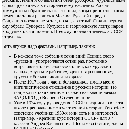
Дескать, Ленин и большевики были русофобы, чурались даже
слова «русский», а к историческому наследию России
коммунисты обратились только тогда, когда припекло – когда
немецкие танки рвались к Москве. Русский народ за
Совдепию воевать не хотел, но когда хитрый Сталин вернул
ему образы Суворова, Кутузова и георгиевскую ленту, народ
воодушевился и победил. Поэтому победа отдельно, а СССР
отдельно.
Бить лгунов надо фактами. Например, такими:
В каждом томе собрания сочинений Ленина слово
«русский» употребляется сотни раз, постоянно
встречаются такие словосочетания, как «русский
народ», «русские рабочие», «русская революция»,
«русские большевики» и так далее.
После 1917 года у части большевиков имело место
нигилистическое отношение к русской истории. Но
поправлять таких деятелей Советская власть начала
ЗАДОЛГО до Великой Отечественной.
Уже в 1934 году руководство СССР предписало ввести в
школе преподавание отечественной истории. Откройте
советские учебники 1930-х (они есть и в интернете).
Например, «Краткий курс истории СССР» для 3-4
классов Андрея Васильевича Шестакова (кстати, члена
РСДРП с 1903 года).