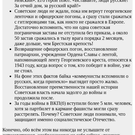
Невский». Его герои поют: «Вставайте, люди русские!
За отчий дом, за русский край!»
Советские люди не ждали, пока им вернут георгиевские
ленточки и офицерские погоны, а сразу стали сражаться
с гитлеровцами так, как никто не сражался в Европе.
Достаточно вспомнить, что ни одна советская
пограничная застава не отступила без приказа, а около
50 застав сражались в тылу врага порядка 2 месяцев,
даже дольше, чем Брестская крепость!
Возвращение офицерских погон, восстановление
патриархии, учреждение Ордена Славы с лентой,
напоминающей ленту Георгиевского креста, относятся к
1943 году, когда вопрос о том, кто победит в войне, уже
не стоял.
На фоне этих фактов байка «коммунисты вспомнили о
русских, когда припекло» выглядит просто жалко.
Восстановление преемственности нашей истории
Советская власть начала задолго до войны и
продолжила после.
За годы войны в ВКП(б) вступили более 5 млн. человек,
хотя за партбилет в кармане фашисты могли сразу
расстрелять. Почему? Советские люди понимали, что
защищают именно социалистическое Отечество.
Конечно, обо всём этом вы никогда не услышите от