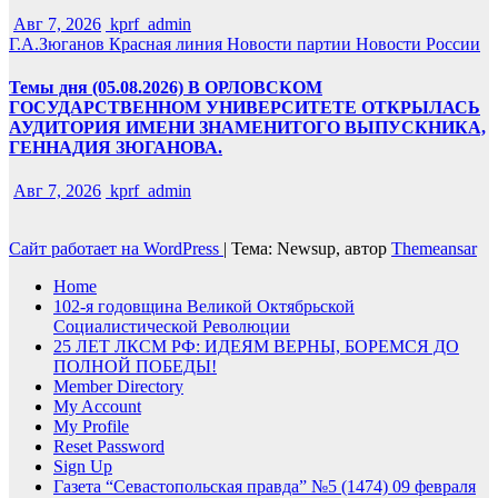
Авг 7, 2026
kprf_admin
Г.А.Зюганов
Красная линия
Новости партии
Новости России
Темы дня (05.08.2026) В ОРЛОВСКОМ
ГОСУДАРСТВЕННОМ УНИВЕРСИТЕТЕ ОТКРЫЛАСЬ
АУДИТОРИЯ ИМЕНИ ЗНАМЕНИТОГО ВЫПУСКНИКА,
ГЕННАДИЯ ЗЮГАНОВА.
Авг 7, 2026
kprf_admin
Сайт работает на WordPress
|
Тема: Newsup, автор
Themeansar
Home
102-я годовщина Великой Октябрьской
Социалистической Революции
25 ЛЕТ ЛКСМ РФ: ИДЕЯМ ВЕРНЫ, БОРЕМСЯ ДО
ПОЛНОЙ ПОБЕДЫ!
Member Directory
My Account
My Profile
Reset Password
Sign Up
Газета “Севастопольская правда” №5 (1474) 09 февраля