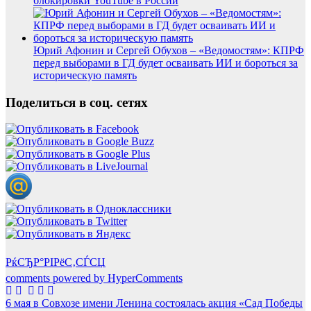
блокировки YouTube в России
Юрий Афонин и Сергей Обухов – «Ведомостям»: КПРФ
перед выборами в ГД будет осваивать ИИ и бороться за
историческую память
Поделиться в соц. сетях
РќСЂР°РІРёС‚СЃСЏ
comments powered by HyperComments
Навигация
6 мая в Совхозе имени Ленина состоялась акция «Сад Победы