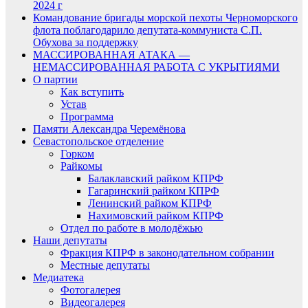
2024 г
Командование бригады морской пехоты Черноморского
флота поблагодарило депутата-коммуниста С.П.
Обухова за поддержку
МАССИРОВАННАЯ АТАКА —
НЕМАССИРОВАННАЯ РАБОТА С УКРЫТИЯМИ
О партии
Как вступить
Устав
Программа
Памяти Александра Черемёнова
Севастопольское отделение
Горком
Райкомы
Балаклавский райком КПРФ
Гагаринский райком КПРФ
Ленинский райком КПРФ
Нахимовский райком КПРФ
Отдел по работе в молодёжью
Наши депутаты
Фракция КПРФ в законодательном собрании
Местные депутаты
Медиатека
Фотогалерея
Видеогалерея