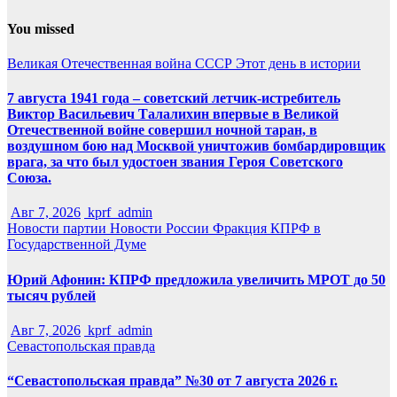
You missed
Великая Отечественная война
СССР
Этот день в истории
7 августа 1941 года – советский летчик-истребитель
Виктор Васильевич Талалихин впервые в Великой
Отечественной войне совершил ночной таран, в
воздушном бою над Москвой уничтожив бомбардировщик
врага, за что был удостоен звания Героя Советского
Союза.
Авг 7, 2026
kprf_admin
Новости партии
Новости России
Фракция КПРФ в
Государственной Думе
Юрий Афонин: КПРФ предложила увеличить МРОТ до 50
тысяч рублей
Авг 7, 2026
kprf_admin
Севастопольская правда
“Севастопольская правда” №30 от 7 августа 2026 г.