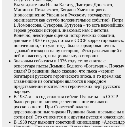
Вы увидите там Ивана Калиту, Дмитрия Донского,
Минина и Пожарского, Богдана Хмельницкого
(присоединение Украины к Русскому государству
оценивается как сугубо положительное событие), Петра
I, Ломоносова, Суворова, Кутузова – то есть важнейших
героев русской истории, знакомых нам с детства.
Конечно, некоторые оценки исторических событий,
данные в 1930-е годы, потом в СССР корректировались,
но очевидно, что уже тогда был сформирован очень
здравый взгляд на нашу историю, чётко различающий в
ней и классовую, и национальную стороны.
Знаковым событием в 1936 году стало снятие с
репертуара пьесы Демьяна Бедного «Богатыри». Почему
сняли? В решении было сказано, что пьеса «чернит
богатырей русского героического эпоса, в то время как
главнейшие из богатырей являются в народном
представлении носителями героических черт русского
народа».
В 1937-м – в год столетия гибели Пушкина – в СССР
было устроено настоящее чествование великого
русского поэта. При Советской власти
дореволюционные тиражи Пушкина были превышены в
сотни раз! Это относится и к другим русским классикам.
В 1938 году выходит советский киношедевр «Александр