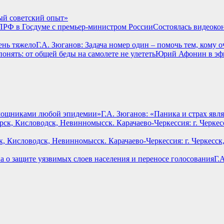
ный советский опыт»
Состоялась видеоко
Г.А. Зюганов: Задача номер один – помочь тем, кому 
Юрий Афонин в эфи
Г.А. Зюганов: «Паника и страх я
, Кисловодск, Невинномысск. Карачаево-Черкессия: г. Черкесск
Г.