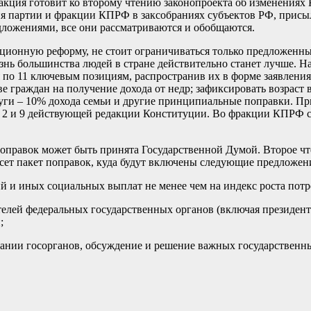
кция готовит ко второму чтению законопроекта об изменениях 
ия партии и фракции КПРФ в заксобраниях субъектов РФ, присы
дложениями, все они рассматриваются и обобщаются.
ционную реформу, не стоит ограничиваться только предложенны
изнь большинства людей в стране действительно станет лучше. Н
о 11 ключевым позициям, распространив их в форме заявления
граждан на получение дохода от недр; зафиксировать возраст в
уги – 10% дохода семьи и другие принципиальные поправки. При
, 2 и 9 действующей редакции Конституции. Во фракции КПРФ се
поправок может быть принята Государственной Думой. Второе ч
сет пакет поправок, куда будут включены следующие предложен
 и иных социальных выплат не менее чем на индекс роста потр
ителей федеральных государственных органов (включая президент
;
ании госорганов, обсуждение и решение важных государственны