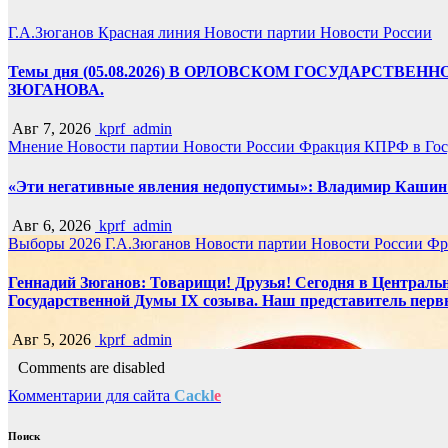
Г.А.Зюганов
Красная линия
Новости партии
Новости России
Темы дня (05.08.2026) В ОРЛОВСКОМ ГОСУДАРС
ЗЮГАНОВА.
Авг 7, 2026
kprf_admin
Мнение
Новости партии
Новости России
Фракция КПРФ в Гос
«Эти негативные явления недопустимы»: Владимир Кашин р
Авг 6, 2026
kprf_admin
Выборы 2026
Г.А.Зюганов
Новости партии
Новости России
Фр
Геннадий Зюганов: Товарищи! Друзья! Сегодня в Центральн
Государственной Думы IX созыва. Наш представитель перв
Авг 5, 2026
kprf_admin
Comments are disabled
Комментарии для сайта
Cackl
e
Поиск