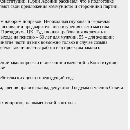
Конституции. Юрий Афонин рассказал, что в подготовке
лают свои предложения коммунисты и сторонники партии,
м набором поправок. Необходима глубокая и серьезная
а основании предварительного изучения всего массива
 Президиума ЦК. Туда вошли требования включить в
ыхода на пенсию – 60 лет для мужчин, 55 – для женщин;
нятие части из них возможно только в случае созыва
йчас заканчивается работа над проектом закона о
тение законопроекта о внесении изменений в Конституцию
ия:
ебительских цен за предыдущий год;
а, членов правительства, депутатов Госдумы и членов Совета
х вопросов, парламентский контроль;