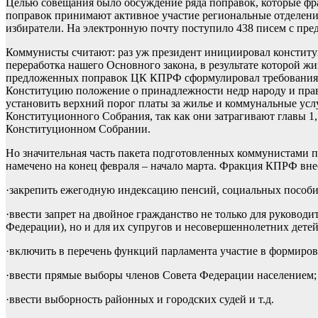
Целью совещания было обсуждение ряда поправок, которые фра
поправок принимают активное участие региональные отделен
избиратели. На электронную почту поступило 438 писем с пре
Коммунисты считают: раз уж президент инициировал конститу
переработка нашего Основного закона, в результате которой ж
предложенных поправок ЦК КПРФ сформулировал требования п
Конституцию положение о принадлежности недр народу и праве 
установить верхний порог платы за жилье и коммунальные усл
Конституционного Собрания, так как они затрагивают главы 1
Конституционном Собрании.
Но значительная часть пакета подготовленных коммунистами 
намечено на конец февраля – начало марта. Фракция КПРФ вне
·закрепить ежегодную индексацию пенсий, социальных пособий
·ввести запрет на двойное гражданство не только для руковод
Федерации), но и для их супругов и несовершеннолетних детей
·включить в перечень функций парламента участие в формиров
·ввести прямые выборы членов Совета Федерации населением;
·ввести выборность районных и городских судей и т.д.