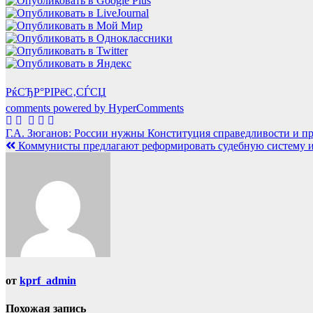
РќСЂР°РІРёС‚СЃСЏ
comments powered by HyperComments
Навигация
Г.А. Зюганов: России нужны Конституция справедливости и п
Коммунисты предлагают реформировать судебную систему и 
по
записям
от
kprf_admin
Похожая запись