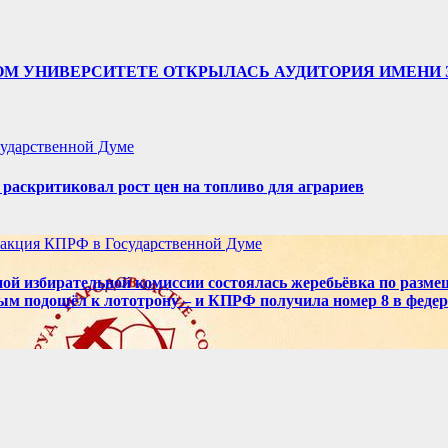
ТВЕННОМ УНИВЕРСИТЕТЕ ОТКРЫЛАСЬ АУДИТОРИЯ ИМЕ
ударственной Думе
аскритиковал рост цен на топливо для аграриев
акция КПРФ в Государственной Думе
ой избирательной комиссии состоялась жеребьёвка по разме
ым подошёл к лототрону – и КПРФ получила номер 8 в феде