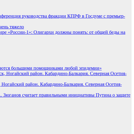
нференция руководства фракции КПРФ в Госдуме с премьер-
очень тяжело
ре «России-1»: Олигархи должны понять: от общей беды на
вляются большими помощниками любой эпидемии»
, Ногайский район. Кабардино-Балкария. Северная Осетия-
А. Зюганов считает правильными инициативы Путина о защите