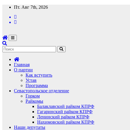
Перейти
Пт. Авг 7th, 2026
к
содержимому
Главная
О партии
Как вступить
Устав
Программа
Севастопольское отделение
Горком
Райкомы
Балаклавский райком КПРФ
Гагаринский райком КПРФ
Ленинский райком КПРФ
Нахимовский райком КПРФ
Наши депутаты