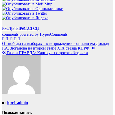
РќСЂР°РІРёС‚СЃСЏ
comments powered by HyperComments
Навигация
От победы на выборах – к возрождению социализма Доклад
Г.А. Зюганова на втором этапе XIX съезда КПРФ.
по
Газета ПРАВДА: Каникулы строгого бюджета
записям
от
kprf_admin
Похожая запись