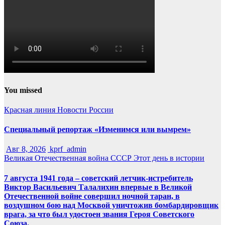
You missed
Красная линия
Новости России
Специальный репортаж «Изменимся или вымрем»
Авг 8, 2026
kprf_admin
Великая Отечественная война
СССР
Этот день в истории
7 августа 1941 года – советский летчик-истребитель
Виктор Васильевич Талалихин впервые в Великой
Отечественной войне совершил ночной таран, в
воздушном бою над Москвой уничтожив бомбардировщик
врага, за что был удостоен звания Героя Советского
Союза.