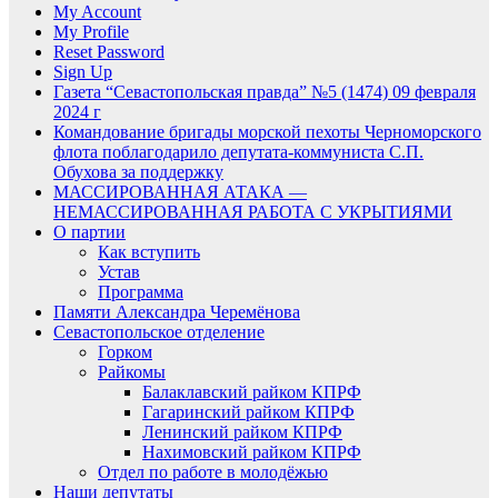
My Account
My Profile
Reset Password
Sign Up
Газета “Севастопольская правда” №5 (1474) 09 февраля
2024 г
Командование бригады морской пехоты Черноморского
флота поблагодарило депутата-коммуниста С.П.
Обухова за поддержку
МАССИРОВАННАЯ АТАКА —
НЕМАССИРОВАННАЯ РАБОТА С УКРЫТИЯМИ
О партии
Как вступить
Устав
Программа
Памяти Александра Черемёнова
Севастопольское отделение
Горком
Райкомы
Балаклавский райком КПРФ
Гагаринский райком КПРФ
Ленинский райком КПРФ
Нахимовский райком КПРФ
Отдел по работе в молодёжью
Наши депутаты