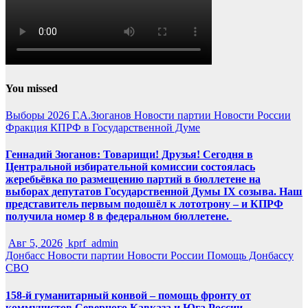
You missed
Выборы 2026
Г.А.Зюганов
Новости партии
Новости России
Фракция КПРФ в Государственной Думе
Геннадий Зюганов: Товарищи! Друзья! Сегодня в
Центральной избирательной комиссии состоялась
жеребьёвка по размещению партий в бюллетене на
выборах депутатов Государственной Думы IX созыва. Наш
представитель первым подошёл к лототрону – и КПРФ
получила номер 8 в федеральном бюллетене.
Авг 5, 2026
kprf_admin
Донбасс
Новости партии
Новости России
Помощь Донбассу
СВО
158-й гуманитарный конвой – помощь фронту от
коммунистов Северного Кавказа и Юга России