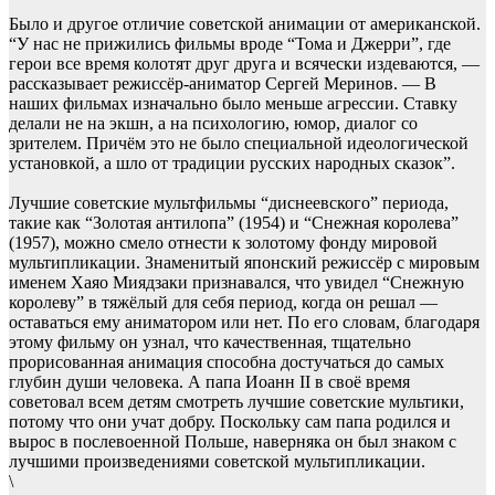
Было и другое отличие советской анимации от американской.
“У нас не прижились фильмы вроде “Тома и Джерри”, где
герои все время колотят друг друга и всячески издеваются, —
рассказывает режиссёр-аниматор Сергей Меринов. — В
наших фильмах изначально было меньше агрессии. Ставку
делали не на экшн, а на психологию, юмор, диалог со
зрителем. Причём это не было специальной идеологической
установкой, а шло от традиции русских народных сказок”.
Лучшие советские мультфильмы “диснеевского” периода,
такие как “Золотая антилопа” (1954) и “Снежная королева”
(1957), можно смело отнести к золотому фонду мировой
мультипликации. Знаменитый японский режиссёр с мировым
именем Хаяо Миядзаки признавался, что увидел “Снежную
королеву” в тяжёлый для себя период, когда он решал —
оставаться ему аниматором или нет. По его словам, благодаря
этому фильму он узнал, что качественная, тщательно
прорисованная анимация способна достучаться до самых
глубин души человека. А папа Иоанн II в своё время
советовал всем детям смотреть лучшие советские мультики,
потому что они учат добру. Поскольку сам папа родился и
вырос в послевоенной Польше, наверняка он был знаком с
лучшими произведениями советской мультипликации.
\