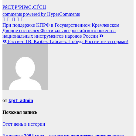
РќСЂР°РІРёС‚СЃСЏ
comments powered by HyperComments
Навигация
При поддержке КПРФ в Государственном Кремлевском
Дворце состоялся Фестиваль всероссийского оркестра
по
национальных инструментов народов России
записям
Рассвет ТВ. Казбек Тайсаев. Победа России не за горами!
от
kprf_admin
Похожая запись
Этот день в истории
3 августа 2004 года – голосами депутатов, прежде всего