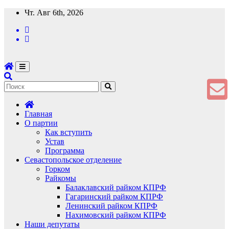
Перейти
Чт. Авг 6th, 2026
к
содержимому
Главная
О партии
Как вступить
Устав
Программа
Севастопольское отделение
Горком
Райкомы
Балаклавский райком КПРФ
Гагаринский райком КПРФ
Ленинский райком КПРФ
Нахимовский райком КПРФ
Наши депутаты