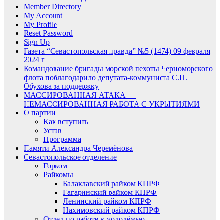
Member Directory
My Account
My Profile
Reset Password
Sign Up
Газета “Севастопольская правда” №5 (1474) 09 февраля
2024 г
Командование бригады морской пехоты Черноморского
флота поблагодарило депутата-коммуниста С.П.
Обухова за поддержку
МАССИРОВАННАЯ АТАКА —
НЕМАССИРОВАННАЯ РАБОТА С УКРЫТИЯМИ
О партии
Как вступить
Устав
Программа
Памяти Александра Черемёнова
Севастопольское отделение
Горком
Райкомы
Балаклавский райком КПРФ
Гагаринский райком КПРФ
Ленинский райком КПРФ
Нахимовский райком КПРФ
Отдел по работе в молодёжью