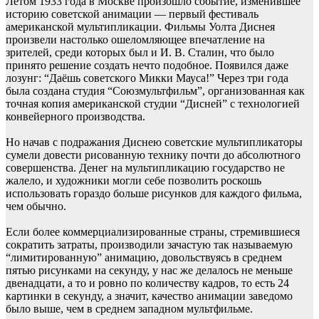
Летом 1933 года в Москве произошло событие, изменившее
историю советской анимации — первый фестиваль
американской мультипликации. Фильмы Уолта Диснея
произвели настолько ошеломляющее впечатление на
зрителей, среди которых был и И. В. Сталин, что было
принято решение создать нечто подобное. Появился даже
лозунг: “Даёшь советского Микки Мауса!” Через три года
была создана студия “Союзмультфильм”, организованная как
точная копия американской студии “Дисней” с технологией
конвейерного производства.
Но начав с подражания Диснею советские мультипликаторы
сумели довести рисованную технику почти до абсолютного
совершенства. Денег на мультипликацию государство не
жалело, и художники могли себе позволить роскошь
использовать гораздо больше рисунков для каждого фильма,
чем обычно.
Если более коммерциализированные страны, стремившиеся
сократить затраты, производили зачастую так называемую
“лимитированную” анимацию, довольствуясь в среднем
пятью рисунками на секунду, у нас же делалось не меньше
двенадцати, а то и ровно по количеству кадров, то есть 24
картинки в секунду, а значит, качество анимации заведомо
было выше, чем в среднем западном мультфильме.