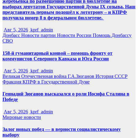
жеребьёвка по размещению партий в бюллетене на
выборах депутатов Государственной Думы IX созыва. Наш
представитель первым подошёл к лототрону – и КПРФ
получила номер 8 в федеральном бюллетене.
Авг 5, 2026
kprf_admin
Донбасс
Новости партии
Новости России
Помощь Донбассу
СВО
158-й гуманитарный конвой – помощь фронту от
коммунистов Северного Кавказа и Юга России
Авг 5, 2026
kprf_admin
Великая Отечественная война
Г.А.Зюганов
История СССР
Фракция КПРФ в Государственной Думе
Геннадий Зюганов высказался о роли Иосифа Сталина в
Победе
Авг 5, 2026
kprf_admin
Мировые новости
Залог новых побед — в верности социалистическому
выбору