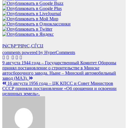
РќСЂР°РІРёС‚СЃСЏ
comments powered by HyperComments
Навигация
9 августа 1944 года – Государственный Комитет Обороны
принял постановление о строительстве в Минске
по
автосборочного завода. Ныне – Минский автомобильный
записям
завод (МАЗ).
16 августа 1956 года – ЦК КПСС и Совет Министров
СССР приняли постановление «Об орошении и освоении
целинных земель».