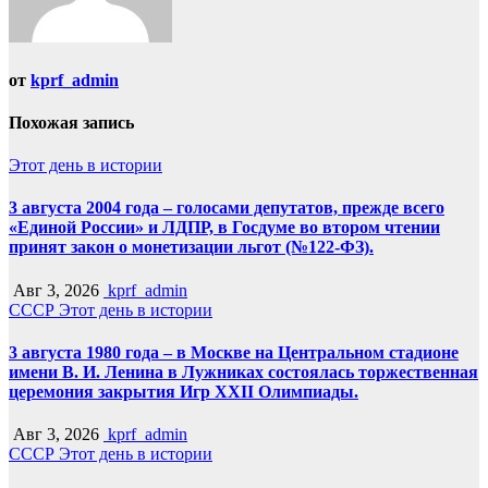
от
kprf_admin
Похожая запись
Этот день в истории
3 августа 2004 года – голосами депутатов, прежде всего
«Единой России» и ЛДПР, в Госдуме во втором чтении
принят закон о монетизации льгот (№122-ФЗ).
Авг 3, 2026
kprf_admin
СССР
Этот день в истории
3 августа 1980 года – в Москве на Центральном стадионе
имени В. И. Ленина в Лужниках состоялась торжественная
церемония закрытия Игр XXII Олимпиады.
Авг 3, 2026
kprf_admin
СССР
Этот день в истории