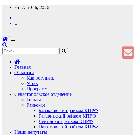
Перейти
Чт. Авг 6th, 2026
к
содержимому
Главная
О партии
Как вступить
Устав
Программа
Севастопольское отделение
Горком
Райкомы
Балаклавский райком КПРФ
Гагаринский райком КПРФ
Ленинский райком КПРФ
Нахимовский райком КПРФ
Наши депутаты