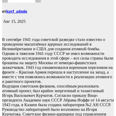
от
kprf_admin
Авг 15, 2025
В сентябре 1941 года советской разведке стало известно о
проведении масштабных ядерных исследований в
Великобритании и США для создания атомной бомбы.
Однако в тяжелом 1941 году СССР не имел возможности
проводить исследования в этой сфере – все силы страны были
брошены на защиту Москвы от немецко-фашистских
захватчиков. 1943 год ознаменовался коренным переломом на
фронте – Красная Армия перешла в наступление на запад, а
вместе с тем появлялись возможности к реализации атомного
и ракетного проектов.
Ведущим советским физиком, способным реализовать
атомный проект, был крайне энергичный и талантливый
Игорь Васильевич Курчатов. Согласно приказу Вице-
президента Академии наук СССР Абрама Иоффе от 14 августа
1943 года, в Казани была создана лаборатория №2 АН СССР.
Руководство лабораторией было возложено на Игоря
Курчатова. Советские физики-ядерщики под управлением