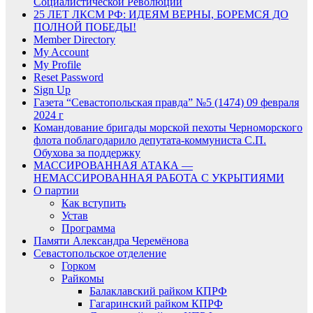
Социалистической Революции
25 ЛЕТ ЛКСМ РФ: ИДЕЯМ ВЕРНЫ, БОРЕМСЯ ДО
ПОЛНОЙ ПОБЕДЫ!
Member Directory
My Account
My Profile
Reset Password
Sign Up
Газета “Севастопольская правда” №5 (1474) 09 февраля
2024 г
Командование бригады морской пехоты Черноморского
флота поблагодарило депутата-коммуниста С.П.
Обухова за поддержку
МАССИРОВАННАЯ АТАКА —
НЕМАССИРОВАННАЯ РАБОТА С УКРЫТИЯМИ
О партии
Как вступить
Устав
Программа
Памяти Александра Черемёнова
Севастопольское отделение
Горком
Райкомы
Балаклавский райком КПРФ
Гагаринский райком КПРФ