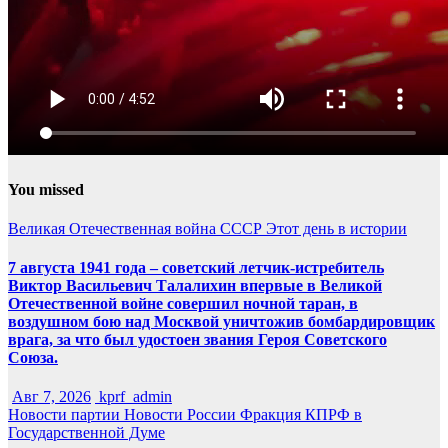
You missed
Великая Отечественная война
СССР
Этот день в истории
7 августа 1941 года – советский летчик-истребитель
Виктор Васильевич Талалихин впервые в Великой
Отечественной войне совершил ночной таран, в
воздушном бою над Москвой уничтожив бомбардировщик
врага, за что был удостоен звания Героя Советского
Союза.
Авг 7, 2026
kprf_admin
Новости партии
Новости России
Фракция КПРФ в
Государственной Думе