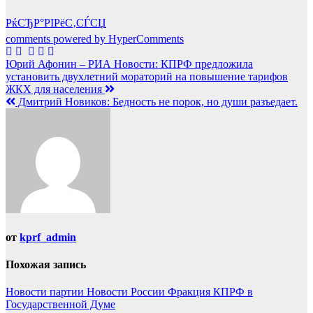
РќСЂР°РІРёС‚СЃСЏ
comments powered by HyperComments
Навигация
Юрий Афонин – РИА Новости: КПРФ предложила
установить двухлетний мораторий на повышение тарифов
по
ЖКХ для населения
записям
Дмитрий Новиков: Бедность не порок, но души разъедает.
от
kprf_admin
Похожая запись
Новости партии
Новости России
Фракция КПРФ в
Государственной Думе