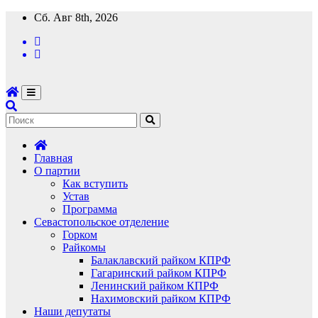
Перейти
Сб. Авг 8th, 2026
к
содержимому
Главная
О партии
Как вступить
Устав
Программа
Севастопольское отделение
Горком
Райкомы
Балаклавский райком КПРФ
Гагаринский райком КПРФ
Ленинский райком КПРФ
Нахимовский райком КПРФ
Наши депутаты