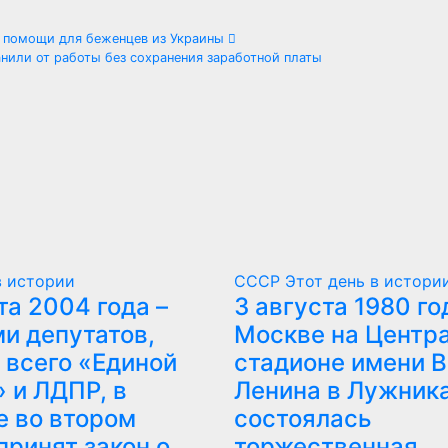
й помощи для беженцев из Украины
анили от работы без сохранения заработной платы
в истории
СССР
Этот день в истори
та 2004 года –
3 августа 1980 го
и депутатов,
Москве на Центр
 всего «Единой
стадионе имени В.
 и ЛДПР, в
Ленина в Лужник
е во втором
состоялась
принят закон о
торжественная