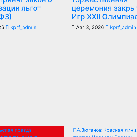
зации льгот
церемония закры
ФЗ).
Игр XXII Олимпиа
26
kprf_admin
Авг 3, 2026
kprf_admin
ьская правда
Г.А.Зюганов
Красная лин