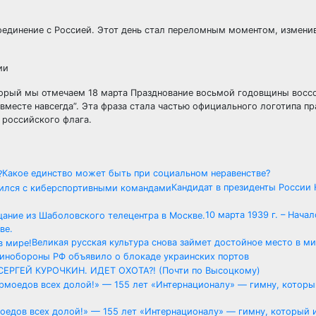
соединение с Россией. Этот день стал переломным моментом, измен
ии
оторый мы отмечаем 18 марта Празднование восьмой годовщины восс
вместе навсегда”. Эта фраза стала частью официального логотипа пр
 российского флага.
Какое единство может быть при социальном неравенстве?
Кандидат в президенты России
10 марта 1939 г. – Нача
ве.
Великая русская культура снова займет достойное место в ми
инобороны РФ объявило о блокаде украинских портов
СЕРГЕЙ КУРОЧКИН. ИДЕТ ОХОТА?! (Почти по Высоцкому)
дов всех долой!» — 155 лет «Интернационалу» — гимну, который 