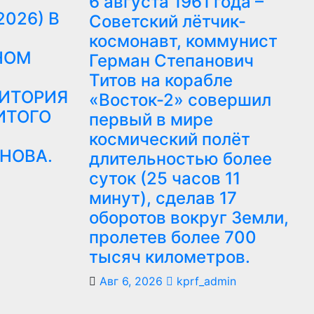
6 августа 1961 года –
2026) В
Советский лётчик-
космонавт, коммунист
НОМ
Герман Степанович
Титов на корабле
ДИТОРИЯ
«Восток-2» совершил
ИТОГО
первый в мире
космический полёт
НОВА.
длительностью более
суток (25 часов 11
минут), сделав 17
оборотов вокруг Земли,
пролетев более 700
тысяч километров.
Авг 6, 2026
kprf_admin