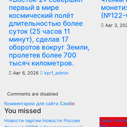
первый в мире
монети
космический полёт
(№122-
длительностью более
Авг 3, 20
суток (25 часов 11
минут), сделав 17
оборотов вокруг Земли,
пролетев более 700
тысяч километров.
Авг 6, 2026
kprf_admin
Comments are disabled
Комментарии для сайта
Cackl
e
You missed
Новости партии
Новости России
Севастопол