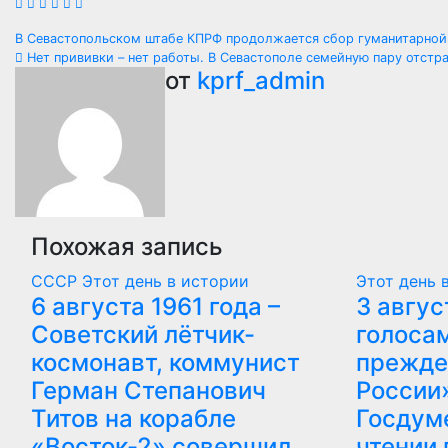
Навигация
В Севастопольском штабе КПРФ продолжается сбор гуманитарно
Нет прививки – нет работы. В Севастополе семейную пару отстр
по
от
kprf_admin
записям
Похожая запись
СССР
Этот день в истории
Этот день 
6 августа 1961 года –
3 авгус
Советский лётчик-
голосам
космонавт, коммунист
прежде
Герман Степанович
России»
Титов на корабле
Госдум
«Восток-2» совершил
чтении 