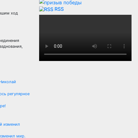
RSS
ившим ход
оединения
азднования,
 Николай
лось регулярное
ре!
изменил мир.