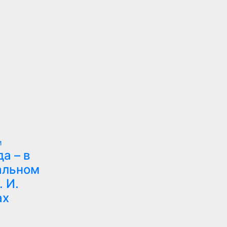
и
да – в
альном
 И.
ах