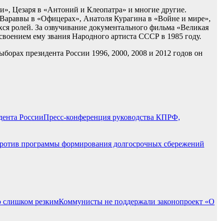
и», Цезаря в «Антоний и Клеопатра» и многие другие.
Вараввы в «Офицерах», Анатоля Курагина в «Войне и мире»,
я ролей. За озвучивание документального фильма «Великая
воением ему звания Народного артиста СССР в 1985 году.
орах президента России 1996, 2000, 2008 и 2012 годов он
Пресс-конференция руководства КПРФ,
отив программы формирования долгосрочных сбережений
Коммунисты не поддержали законопроект «О