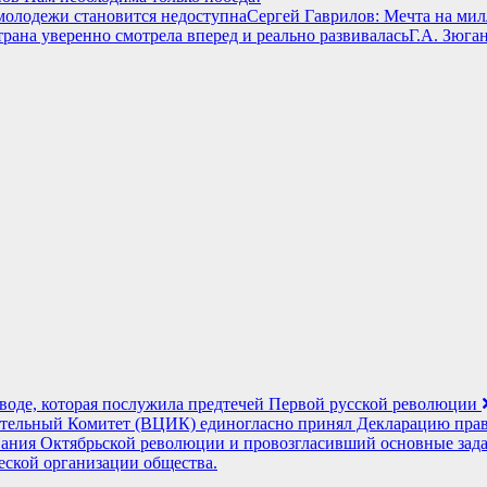
Сергей Гаврилов: Мечта на мил
Г.А. Зюга
заводе, которая послужила предтечей Первой русской революции
тельный Комитет (ВЦИК) единогласно принял Декларацию прав
евания Октябрьской революции и провозгласивший основные зад
еской организации общества.