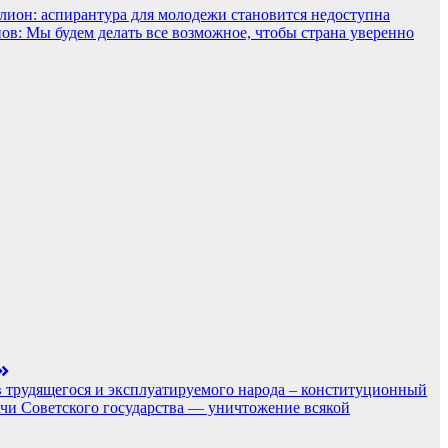
лион: аспирантура для молодежи становится недоступна
нов: Мы будем делать все возможное, чтобы страна уверенно
 трудящегося и эксплуатируемого народа – конституционный
ачи Советского государства — уничтожение всякой