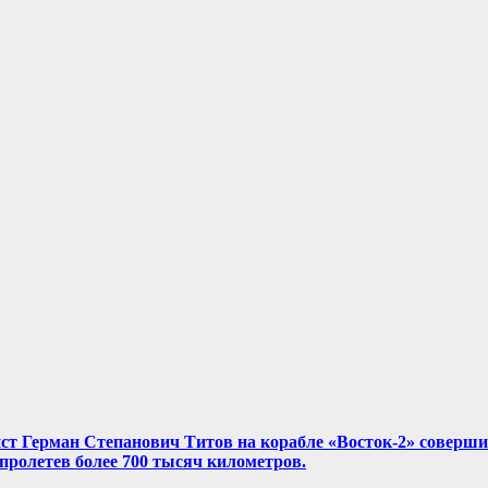
нист Герман Степанович Титов на корабле «Восток-2» соверш
, пролетев более 700 тысяч километров.