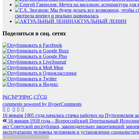
смотрела вперед и реально развивалась
АКТУАЛЬНЫЙ ЛЕНИН
Поделиться в соц. сетях
РќСЂР°РІРёС‚СЃСЏ
comments powered by HyperComments
Навигация
16 января 1905 года началась стачка рабочих на Путиловском 
16 января 1918 года – Всероссийский Центральный Исполни
по
акт Советской республики, законодательно закрепивший заво
записям
эксплуатации человека человеком и установление социалистич