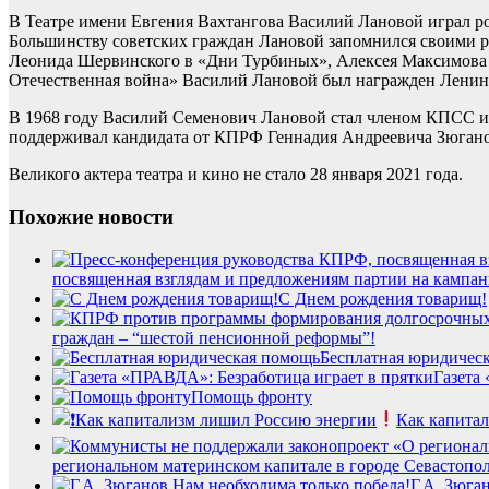
В Театре имени Евгения Вахтангова Василий Лановой играл ро
Большинству советских граждан Лановой запомнился своими р
Леонида Шервинского в «Дни Турбиных», Алексея Максимова в
Отечественная война» Василий Лановой был награжден Ленинс
В 1968 году Василий Семенович Лановой стал членом КПСС и д
поддерживал кандидата от КПРФ Геннадия Андреевича Зюгано
Великого актера театра и кино не стало 28 января 2021 года.
Похожие новости
посвященная взглядам и предложениям партии на кампа
С Днем рождения товарищ!
граждан – “шестой пенсионной реформы”!
Бесплатная юридичес
Газета
Помощь фронту
Как капита
региональном материнском капитале в городе Севастопол
Г.А. Зюга