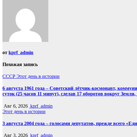
от
kprf_admin
Похожая запись
СССР
Этот день в истории
6 августа 1961 года – Советский лётчик-космонавт, комму
суток (25 часов 11 минут), сделав 17 оборотов вокруг Земли
Авг 6, 2026
kprf_admin
Этот день в истории
3 августа 2004 года – голосами депутатов, прежде всего «Е
Авг 3, 2026
kprf_admin