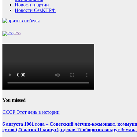
Новости партии
Новости СевКПРФ
RSS
You missed
СССР
Этот день в истории
6 августа 1961 года – Советский лётчик-космонавт, комму
суток (25 часов 11 минут), сделав 17 оборотов вокруг Земли