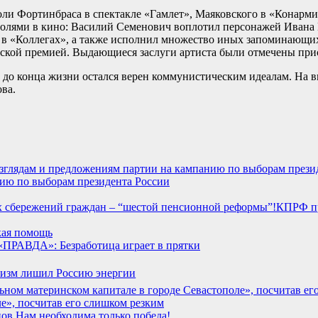
ли Фортинбраса в спектакле «Гамлет», Маяковского в «Конарми
олями в кино: Василий Семенович воплотил персонажей Ивана 
 «Коллегах», а также исполнил множество иных запоминающихс
кой премией. Выдающиеся заслуги артиста были отмечены прис
о конца жизни остался верен коммунистическим идеалам. На выб
ва.
нию по выборам президента России
КПРФ пр
кая помощь
 «ПРАВДА»: Безработица играет в прятки
лизм лишил Россию энергии
е», посчитав его слишком резким
нов Нам необходима только победа!