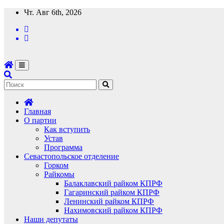
Перейти
Чт. Авг 6th, 2026
к
содержимому
Главная
О партии
Как вступить
Устав
Программа
Севастопольское отделение
Горком
Райкомы
Балаклавский райком КПРФ
Гагаринский райком КПРФ
Ленинский райком КПРФ
Нахимовский райком КПРФ
Наши депутаты