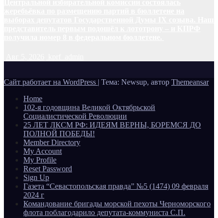
Центральной избирательной комиссии состоялась
жеребьёвка по размещению партий в бюллетене на
выборах депутатов Государственной Думы IX созыва. Наш
представитель первым подошёл к лототрону – и КПРФ
получила номер 8 в федеральном бюллетене.
Авг 5, 2026
kprf_admin
Сайт работает на WordPress
|
Тема: Newsup, автор
Themeansar
Home
102-я годовщина Великой Октябрьской
Социалистической Революции
25 ЛЕТ ЛКСМ РФ: ИДЕЯМ ВЕРНЫ, БОРЕМСЯ ДО
ПОЛНОЙ ПОБЕДЫ!
Member Directory
My Account
My Profile
Reset Password
Sign Up
Газета “Севастопольская правда” №5 (1474) 09 февраля
2024 г
Командование бригады морской пехоты Черноморского
флота поблагодарило депутата-коммуниста С.П.