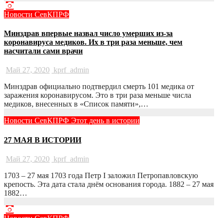
Новости СевКПРФ
Минздрав впервые назвал число умерших из-за
коронавируса медиков. Их в три раза меньше, чем
насчитали сами врачи
Май 27, 2020
kprf_admin
Минздрав официально подтвердил смерть 101 медика от
заражения коронавирусом. Это в три раза меньше числа
медиков, внесенных в «Список памяти»,…
Новости СевКПРФ
Этот день в истории
27 МАЯ В ИСТОРИИ
Май 27, 2020
kprf_admin
1703 – 27 мая 1703 года Петр I заложил Петропавловскую
крепость. Эта дата стала днём основания города. 1882 – 27 мая
1882…