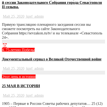
й сессии Законодательного Собрания города Севастополя
II созыва.
Май 25, 2020
kprf_admin
Прямую трансляцию пленарного заседания сессии вы
сможете посмотреть на сайте Законодательного
Собрания https://sevzakon.ru/tv/ и на телеканале «Севастополь
24».
К 75-летию Победы
Документальный сериал о Великой Отечественной войне
Май 25, 2020
kprf_admin
Этот день в истории
25 МАЯ В ИСТОРИИ
Май 25, 2020
kprf_admin
1905 – Первые в России Советы рабочих депутатов… 25 (12)