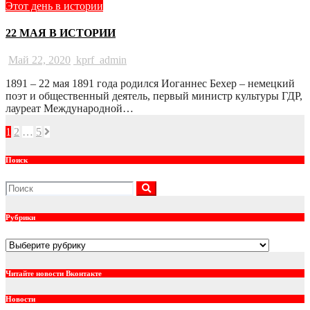
Этот день в истории
22 МАЯ В ИСТОРИИ
Май 22, 2020
kprf_admin
1891 – 22 мая 1891 года родился Иоганнес Бехер – немецкий
поэт и общественный деятель, первый министр культуры ГДР,
лауреат Международной…
Навигация
1
2
…
5
по
Поиск
записям
Рубрики
Рубрики
Читайте новости Вконтакте
Новости