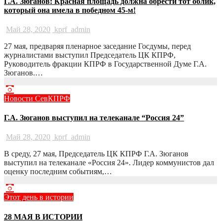
Г.А. Зюганов: Красная площадь должна обрести тот облик,
который она имела в победном 45-м!
Май 28, 2020
kprf_admin
27 мая, предваряя пленарное заседание Госдумы, перед
журналистами выступил Председатель ЦК КПРФ,
Руководитель фракции КПРФ в Государственной Думе Г.А.
Зюганов.…
Новости СевКПРФ
Г.А. Зюганов выступил на телеканале “Россия 24”
Май 28, 2020
kprf_admin
В среду, 27 мая, Председатель ЦК КПРФ Г.А. Зюганов
выступил на телеканале «Россия 24». Лидер коммунистов дал
оценку последним событиям,…
Этот день в истории
28 МАЯ В ИСТОРИИ