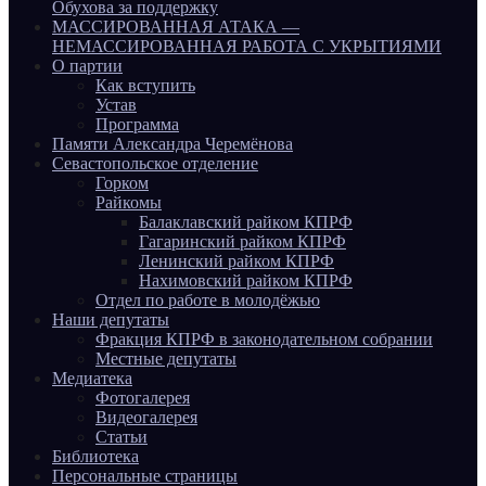
Обухова за поддержку
МАССИРОВАННАЯ АТАКА —
НЕМАССИРОВАННАЯ РАБОТА С УКРЫТИЯМИ
О партии
Как вступить
Устав
Программа
Памяти Александра Черемёнова
Севастопольское отделение
Горком
Райкомы
Балаклавский райком КПРФ
Гагаринский райком КПРФ
Ленинский райком КПРФ
Нахимовский райком КПРФ
Отдел по работе в молодёжью
Наши депутаты
Фракция КПРФ в законодательном собрании
Местные депутаты
Медиатека
Фотогалерея
Видеогалерея
Статьи
Библиотека
Персональные страницы