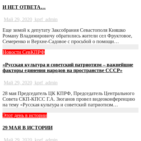
И НЕТ ОТВЕТА…
Май 29, 2020
kprf_admin
Еще зимой к депутату Заксобрания Севастополя Кияшко
Роману Владимировичу обратились жители сел Фруктовое,
Семеренко и Верхне-Садовое с просьбой о помощи…
Новости СевКПРФ
«Русская культура и советский патриотизм – важнейшие
факторы единения народов на пространстве СССР»
Май 29, 2020
kprf_admin
28 мая Председатель ЦК КПРФ, Председатель Центрального
Совета СКП-КПСС Г.А. Зюганов провел видеоконференцию
на тему «Русская культура и советский патриотизм…
Этот день в истории
29 МАЯ В ИСТОРИИ
Май 29, 2020
kprf_admin