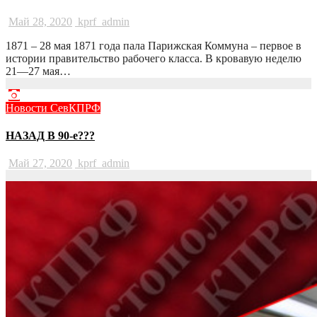
Май 28, 2020
kprf_admin
1871 – 28 мая 1871 года пала Парижская Коммуна – первое в
истории правительство рабочего класса. В кровавую неделю
21—27 мая…
Новости СевКПРФ
НАЗАД В 90-е???
Май 27, 2020
kprf_admin