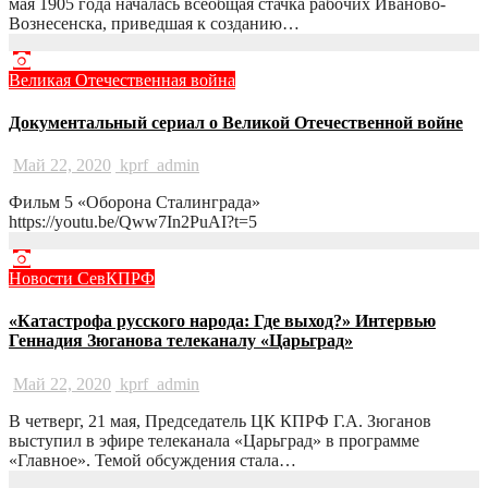
мая 1905 года началась всеобщая стачка рабочих Иваново-
Вознесенска, приведшая к созданию…
Великая Отечественная война
Документальный сериал о Великой Отечественной войне
Май 22, 2020
kprf_admin
Фильм 5 «Оборона Сталинграда»
https://youtu.be/Qww7In2PuAI?t=5
Новости СевКПРФ
«Катастрофа русского народа: Где выход?» Интервью
Геннадия Зюганова телеканалу «Царьград»
Май 22, 2020
kprf_admin
В четверг, 21 мая, Председатель ЦК КПРФ Г.А. Зюганов
выступил в эфире телеканала «Царьград» в программе
«Главное». Темой обсуждения стала…