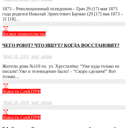
1873 – Революционный псевдоним – Грач 29 (17) мая 1873
года родился Николай Эрнестович Бауман (29 [17] мая 1873 –
31 [18]…
Косяки правительства
ЧЕГО РОЮТ? ЧТО ИЩУТ? КОГДА ВОССТАНОВЯТ?
Май 28, 2020
kprf_admin
Жители дома №119 по ул. Хрусталёва: “Уже куда только не
писали! Уже и телевидение было! – “Скоро сделаем!” Вот
только…
Новости СевКПРФ
Май 28, 2020
kprf_admin
Новости СевКПРФ