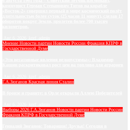
6 августа 1961 года – Советский лётчик-космонавт,
коммунист Герман Степанович Титов на корабле
«Восток-2» совершил первый в мире космический полёт
длительностью более суток (25 часов 11 минут), сделав 17
оборотов вокруг Земли, пролетев более 700 тысяч
километров.
Авг 6, 2026
kprf_admin
Мнение
Новости партии
Новости России
Фракция КПРФ в
Государственной Думе
«Эти негативные явления недопустимы»: Владимир
Кашин раскритиковал рост цен на топливо для аграриев
Авг 6, 2026
kprf_admin
Г.А.Зюганов
Красная линия
Сталин
В бронзе и граните: в Орле открыли Аллею Победителей
Авг 6, 2026
kprf_admin
Выборы 2026
Г.А.Зюганов
Новости партии
Новости России
Фракция КПРФ в Государственной Думе
Геннадий Зюганов: Товарищи! Друзья! Сегодня в