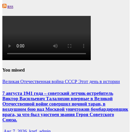
RSS
You missed
Великая Отечественная война
СССР
Этот день в истории
7 августа 1941 года – советский летчик-истребитель
Виктор Васильевич Талалихин впервые в Великой
Отечественной войне совершил ночной таран, в
воздушном бою над Москвой уничтожив бомбардировщик
врага, за что был удостоен звания Героя Советского
Союза.
Авг 7, 2026
kprf_admin