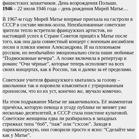
фашистских захватчиков. День возрождения Польши.
1946
– 22 июля 1946 года – день рождения Мирей Матье…
В 1967-м году Мирей Матье впервые приехала на гастроли в
СССР в составе мюзик-холла. Неизбалованные советские
зрители тепло встретили французских артистов, но
настоящий успех в Стране Советов пришёл к Матье после
того, как она дала совместный концерт с военным ансамблем
песни и пляски имени Александрова. И на плохоньком
русском, но необычайно эмоционально спела наши любимые
“Подмосковные вечера”. А позже включила в репертуар и
романс “Очи чёрные”, которые теперь исполняет на всех
своих концертах, как в России, так и далеко за её пределами.
Советские учителя французского хватались за голову –
школьники так и норовили изъясняться с утрированным
прононсом, что из их уст, конечно же, звучало комично.
На этом подражание Матье не заканчивалось. Её знаменитая
причёска, которую певица в угоду публике не меняет уже
несколько десятилетий, в СССР стала поистине культовой.
Советские женщины едва ли разбирались в западных
стрижках типа “боб”, “паж” или “сэссон”. Заходя в
парикмахерскую, они говорили просто и ясно: “Сделайте мне
как у Матье”.