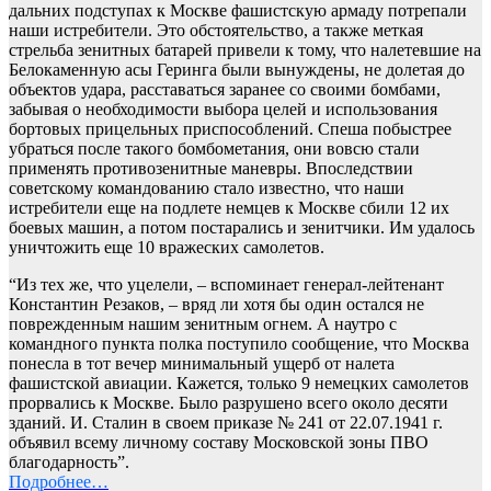
дальних подступах к Москве фашистскую армаду потрепали
наши истребители. Это обстоятельство, а также меткая
стрельба зенитных батарей привели к тому, что налетевшие на
Белокаменную асы Геринга были вынуждены, не долетая до
объектов удара, расставаться заранее со своими бомбами,
забывая о необходимости выбора целей и использования
бортовых прицельных приспособлений. Спеша побыстрее
убраться после такого бомбометания, они вовсю стали
применять противозенитные маневры. Впоследствии
советскому командованию стало известно, что наши
истребители еще на подлете немцев к Москве сбили 12 их
боевых машин, а потом постарались и зенитчики. Им удалось
уничтожить еще 10 вражеских самолетов.
“Из тех же, что уцелели, – вспоминает генерал-лейтенант
Константин Резаков, – вряд ли хотя бы один остался не
поврежденным нашим зенитным огнем. А наутро с
командного пункта полка поступило сообщение, что Москва
понесла в тот вечер минимальный ущерб от налета
фашистской авиации. Кажется, только 9 немецких самолетов
прорвались к Москве. Было разрушено всего около десяти
зданий. И. Сталин в своем приказе № 241 от 22.07.1941 г.
объявил всему личному составу Московской зоны ПВО
благодарность”.
Подробнее…