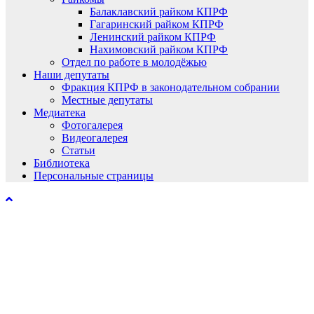
Балаклавский райком КПРФ
Гагаринский райком КПРФ
Ленинский райком КПРФ
Нахимовский райком КПРФ
Отдел по работе в молодёжью
Наши депутаты
Фракция КПРФ в законодательном собрании
Местные депутаты
Медиатека
Фотогалерея
Видеогалерея
Статьи
Библиотека
Персональные страницы