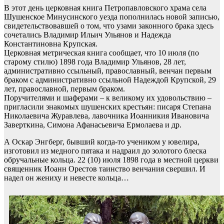
В этот день церковная книга Петропавловского храма села
Шушенское Минусинского уезда пополнилась новой записью,
свидетельствовавшей о том, что узами законного брака здесь
сочетались Владимир Ильич Ульянов и Надежда
Константиновна Крупская.
Церковная метрическая книга сообщает, что 10 июля (по
старому стилю) 1898 года Владимир Ульянов, 28 лет,
административно ссыльный, православный, венчан первым
браком с административно ссыльной Надеждой Крупской, 29
лет, православной, первым браком.
Поручителями и шаферами – к великому их удовольствию –
пригласили знакомых шушенских крестьян: писаря Степана
Николаевича Журавлева, лавочника Иоанникия Ивановича
Заверткина, Симона Афанасьевича Ермолаева и др.
А Оскар Энгберг, бывший когда-то учеником у ювелира,
изготовил из медного пятака и надраил до золотого блеска
обручальные кольца. 22 (10) июля 1898 года в местной церкви
священник Иоанн Орестов таинство венчания свершил. И
надел он жениху и невесте кольца…