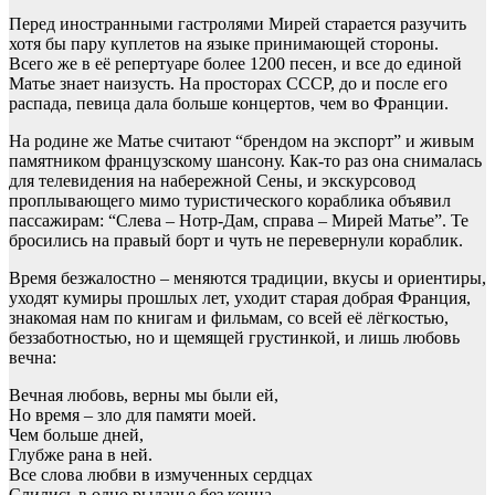
Перед иностранными гастролями Мирей старается разучить
хотя бы пару куплетов на языке принимающей стороны.
Всего же в её репертуаре более 1200 песен, и все до единой
Матье знает наизусть. На просторах СССР, до и после его
распада, певица дала больше концертов, чем во Франции.
На родине же Матье считают “брендом на экспорт” и живым
памятником французскому шансону. Как-то раз она снималась
для телевидения на набережной Сены, и экскурсовод
проплывающего мимо туристического кораблика объявил
пассажирам: “Слева – Нотр-Дам, справа – Мирей Матье”. Те
бросились на правый борт и чуть не перевернули кораблик.
Время безжалостно – меняются традиции, вкусы и ориентиры,
уходят кумиры прошлых лет, уходит старая добрая Франция,
знакомая нам по книгам и фильмам, со всей её лёгкостью,
беззаботностью, но и щемящей грустинкой, и лишь любовь
вечна:
Вечная любовь, верны мы были ей,
Но время – зло для памяти моей.
Чем больше дней,
Глубже рана в ней.
Все слова любви в измученных сердцах
Слились в одно рыданье без конца,