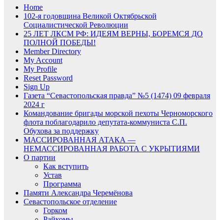
Home
102-я годовщина Великой Октябрьской
Социалистической Революции
25 ЛЕТ ЛКСМ РФ: ИДЕЯМ ВЕРНЫ, БОРЕМСЯ ДО
ПОЛНОЙ ПОБЕДЫ!
Member Directory
My Account
My Profile
Reset Password
Sign Up
Газета “Севастопольская правда” №5 (1474) 09 февраля
2024 г
Командование бригады морской пехоты Черноморского
флота поблагодарило депутата-коммуниста С.П.
Обухова за поддержку
МАССИРОВАННАЯ АТАКА —
НЕМАССИРОВАННАЯ РАБОТА С УКРЫТИЯМИ
О партии
Как вступить
Устав
Программа
Памяти Александра Черемёнова
Севастопольское отделение
Горком
Райкомы