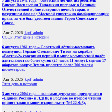
7 августа 1941 года – советский летчик-истребитель
Виктор Васильевич Талалихин впервые в Великой
Отечественной войне совершил ночной таран, в
воздушном бою над Москвой уничтожив бомбардировщик
врага, за что был удостоен звания Героя Советского
Союза.
Авг 7, 2026
kprf_admin
СССР
Этот день в истории
6 августа 1961 года – Советский лётчик-космонавт,
коммунист Герман Степанович Титов на корабле
«Восток-2» совершил первый в мире космический полёт
длительностью более суток (25 часов 11 минут), сделав 17
оборотов вокруг Земли, пролетев более 700 тысяч
километров.
Авг 6, 2026
kprf_admin
Этот день в истории
3 августа 2004 года – голосами депутатов, прежде всего
«Единой России» и ЛДПР, в Госдуме во втором чтении
принят закон о монетизации льгот (№122-ФЗ).