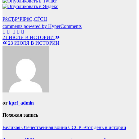
РќСЂР°РІРёС‚СЃСЏ
comments powered by HyperComments
Навигация
21 ИЮЛЯ В ИСТОРИИ
23 ИЮЛЯ В ИСТОРИИ
по
записям
от
kprf_admin
Похожая запись
Великая Отечественная война
СССР
Этот день в истории