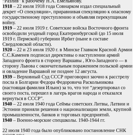
“Разлив” к рабочему Н.А. Емельянову.
1918
– 22 июля 1918 года Совнарком издал специальный
декрет «О спекуляции», приравнивая спекуляцию к опасному
государственному преступлению и объявляя перекупщикам
войну.
1919
– 22 июля 1919 г. Советские войска Восточного фронта
освободили уездный город Екатеринбургской (до 15 июля
1919 г. Пермской) губернии Ирбит (ныне в составе
Свердловской области).
1920
– 22 и 23 июля 1920 г. в Минске Главком Красной Армии
С.С.Каменев подписал директивы о наступлении армий
Западного фронта в сторону Варшавы , Юго-Западного — в
сторону Львова с окончательным поражением польской армии
и овладение Варшавой не позднее 12 августа.
1939
– Верховный Суд СССР приговорил заочно к расстрелу
посла в Болгарии Федора Федоровича Раскольникова
(настоящая фамилия Ильин) за то, что тот “дезертировал со
своего поста, перешел в лагерь врагов народа и отказался
вернуться в СССР”.
1940
– 22 июля 1940 года Сеймы советских Литвы, Латвии и
Эстонии приняли решения о национализации земли, крупной
промышленности, банков и торговых предприятий.
1940
– Военно-морские спецшколы. 1940-1944 гг.
22 июля 1940 года было опубликовано постановление СНК