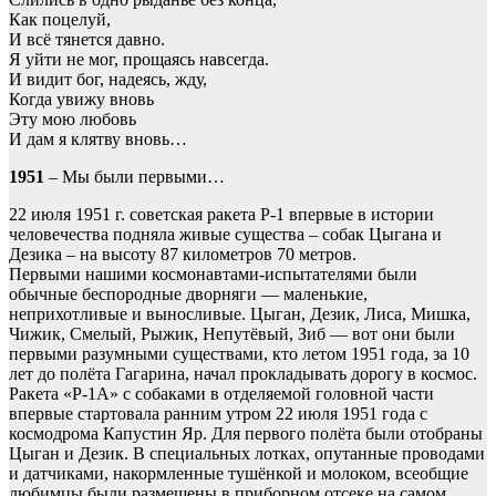
Как поцелуй,
И всё тянется давно.
Я уйти не мог, прощаясь навсегда.
И видит бог, надеясь, жду,
Когда увижу вновь
Эту мою любовь
И дам я клятву вновь…
1951
– Мы были первыми…
22 июля 1951 г. советская ракета Р-1 впервые в истории
человечества подняла живые существа – собак Цыгана и
Дезика – на высоту 87 километров 70 метров.
Первыми нашими космонавтами-испытателями были
обычные беспородные дворняги — маленькие,
неприхотливые и выносливые. Цыган, Дезик, Лиса, Мишка,
Чижик, Смелый, Рыжик, Непутёвый, Зиб — вот они были
первыми разумными существами, кто летом 1951 года, за 10
лет до полёта Гагарина, начал прокладывать дорогу в космос.
Ракета «Р-1А» с собаками в отделяемой головной части
впервые стартовала ранним утром 22 июля 1951 года с
космодрома Капустин Яр. Для первого полёта были отобраны
Цыган и Дезик. В специальных лотках, опутанные проводами
и датчиками, накормленные тушёнкой и молоком, всеобщие
любимцы были размещены в приборном отсеке на самом