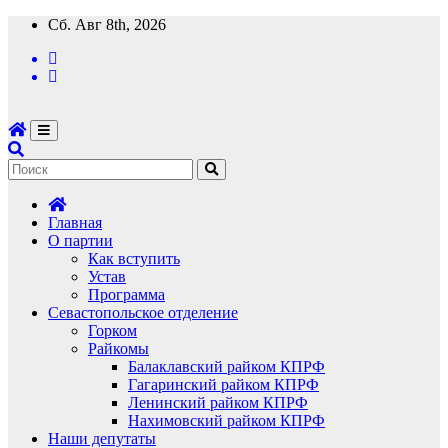
Перейти
Сб. Авг 8th, 2026
к
содержимому
Главная
О партии
Как вступить
Устав
Программа
Севастопольское отделение
Горком
Райкомы
Балаклавский райком КПРФ
Гагаринский райком КПРФ
Ленинский райком КПРФ
Нахимовский райком КПРФ
Наши депутаты