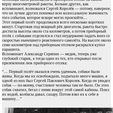
верху многометровой ракеты. Больше других, как
вспоминают, волновался Сергей Королёв — потому, наверное,
что он лучше других понимал всю колоссальную значимость
того события, которое вскоре могло произойти…
Этот первый полёт продолжался всего несколько коротких
минут. Стартовав под мощный рёв двигателя, ракета быстро
достигла высоты около ста километров, а потом приборный
отсёк с собаками отделился и стал неудержимо падать вниз со
скоростью нынешнего реактивного самолёта. На высоте около
семи километров над приборным отсеком раскрылся купол
парашюта.
Вспоминает Александр Серяпин — медик, теперь уже
глубокий старик, а тогда один из тех, кто открывал после
приземления люк приборного отсека:
“… Первый полёт оказался очень удачным, собаки были
живы. Когда мы их освобождали, подъехало много машин, в
одной из них был Сергей Павлович Королев. Когда он увидел
собак — по-моему, счастливее человека там не было. Он этих
собак схватил, бегал с ними вокруг этой самой кабины. Поил
их водой, колбасы давал, сахару. Потом взял их к себе в
машину…”