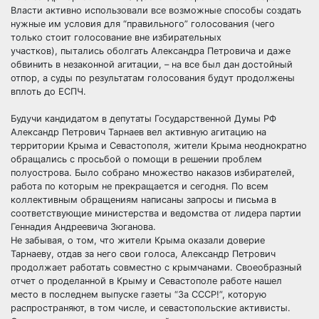
Власти активно использовали все возможные способы создать
нужные им условия для “правильного” голосования (чего
только стоит голосование вне избирательных
участков), пытались оболгать Александра Петровича и даже
обвинить в незаконной агитации, – на все был дан достойный
отпор, а суды по результатам голосования будут продолжены
вплоть до ЕСПЧ.
Будучи кандидатом в депутаты Государственной Думы РФ
Александр Петрович Тарнаев вел активную агитацию на
территории Крыма и Севастополя, жители Крыма неоднократно
обращались с просьбой о помощи в решении проблем
полуострова. Было собрано множество наказов избирателей,
работа по которым не прекращается и сегодня. По всем
коллективным обращениям написаны запросы и письма в
соответствующие министерства и ведомства от лидера партии
Геннадия Андреевича Зюганова.
Не забывая, о том, что жители Крыма оказали доверие
Тарнаеву, отдав за него свои голоса, Александр Петрович
продолжает работать совместно с крымчанами. Своеобразный
отчет о проделанной в Крыму и Севастополе работе нашел
место в последнем выпуске газеты “За СССР!”, которую
распространяют, в том числе, и севастопольские активисты.