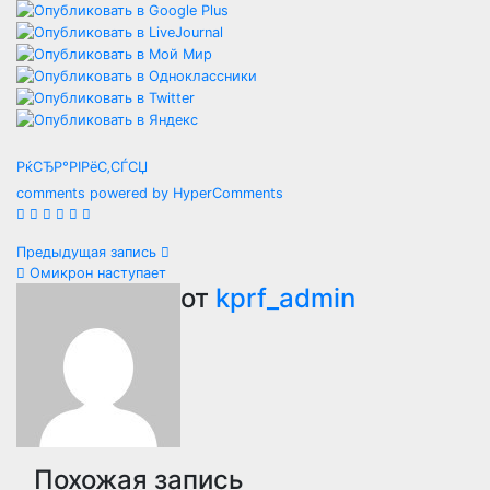
РќСЂР°РІРёС‚СЃСЏ
comments powered by HyperComments
Навигация
Предыдущая запись
Омикрон наступает
по
от
kprf_admin
записям
Похожая запись