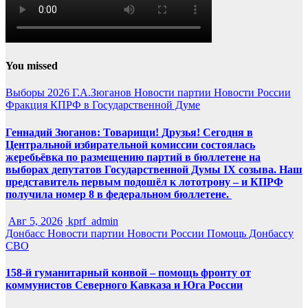
You missed
Выборы 2026
Г.А.Зюганов
Новости партии
Новости России
Фракция КПРФ в Государственной Думе
Геннадий Зюганов: Товарищи! Друзья! Сегодня в
Центральной избирательной комиссии состоялась
жеребьёвка по размещению партий в бюллетене на
выборах депутатов Государственной Думы IX созыва. Наш
представитель первым подошёл к лототрону – и КПРФ
получила номер 8 в федеральном бюллетене.
Авг 5, 2026
kprf_admin
Донбасс
Новости партии
Новости России
Помощь Донбассу
СВО
158-й гуманитарный конвой – помощь фронту от
коммунистов Северного Кавказа и Юга России