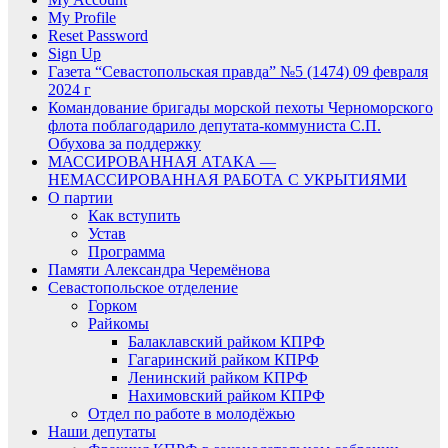
My Profile
Reset Password
Sign Up
Газета “Севастопольская правда” №5 (1474) 09 февраля
2024 г
Командование бригады морской пехоты Черноморского
флота поблагодарило депутата-коммуниста С.П.
Обухова за поддержку
МАССИРОВАННАЯ АТАКА —
НЕМАССИРОВАННАЯ РАБОТА С УКРЫТИЯМИ
О партии
Как вступить
Устав
Программа
Памяти Александра Черемёнова
Севастопольское отделение
Горком
Райкомы
Балаклавский райком КПРФ
Гагаринский райком КПРФ
Ленинский райком КПРФ
Нахимовский райком КПРФ
Отдел по работе в молодёжью
Наши депутаты