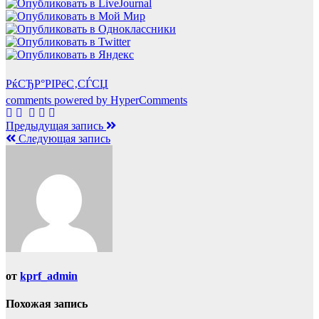
РќСЂР°РІРёС‚СЃСЏ
comments powered by HyperComments
Навигация
Предыдущая запись
Следующая запись
по
записям
от
kprf_admin
Похожая запись