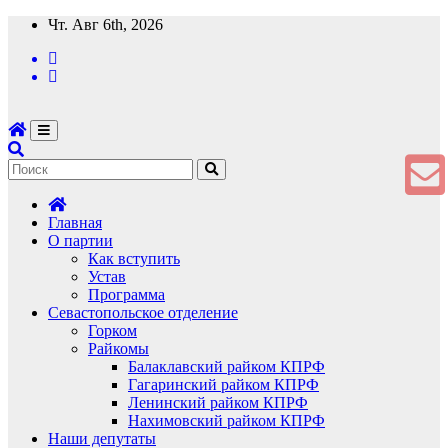
Перейти
Чт. Авг 6th, 2026
к
содержимому
Главная
О партии
Как вступить
Устав
Программа
Севастопольское отделение
Горком
Райкомы
Балаклавский райком КПРФ
Гагаринский райком КПРФ
Ленинский райком КПРФ
Нахимовский райком КПРФ
Наши депутаты