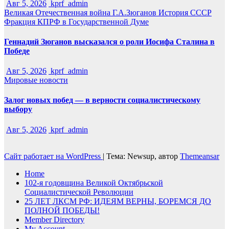
Авг 5, 2026
kprf_admin
Великая Отечественная война
Г.А.Зюганов
История СССР
Фракция КПРФ в Государственной Думе
Геннадий Зюганов высказался о роли Иосифа Сталина в
Победе
Авг 5, 2026
kprf_admin
Мировые новости
Залог новых побед — в верности социалистическому
выбору
Авг 5, 2026
kprf_admin
Сайт работает на WordPress
|
Тема: Newsup, автор
Themeansar
Home
102-я годовщина Великой Октябрьской
Социалистической Революции
25 ЛЕТ ЛКСМ РФ: ИДЕЯМ ВЕРНЫ, БОРЕМСЯ ДО
ПОЛНОЙ ПОБЕДЫ!
Member Directory
My Account