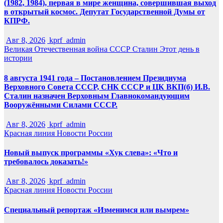
(1982, 1984), первая в мире женщина, совершившая выход
в открытый космос. Депутат Государственной Думы от
КПРФ.
Авг 8, 2026
kprf_admin
Великая Отечественная война
СССР
Сталин
Этот день в
истории
8 августа 1941 года – Постановлением Президиума
Верховного Совета СССР, СНК СССР и ЦК ВКП(б) И.В.
Сталин назначен Верховным Главнокомандующим
Вооружёнными Силами СССР.
Авг 8, 2026
kprf_admin
Красная линия
Новости России
Новый выпуск программы «Хук слева»: «Что и
требовалось доказать!»
Авг 8, 2026
kprf_admin
Красная линия
Новости России
Специальный репортаж «Изменимся или вымрем»