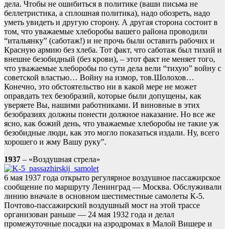
дела. Чтобы не ошибиться в политике (ваши письма не
беллетристика, а сплошная политика), надо обозреть, надо
уметь увидеть и другую сторону. А другая сторона состоит в
том, что уважаемые хлеборобы вашего района проводили
“итальянку” (саботаж!) и не прочь были оставить рабочих и
Красную армию без хлеба. Тот факт, что саботаж был тихий и
внешне безобидный (без крови), – этот факт не меняет того,
что уважаемые хлеборобы по сути дела вели “тихую” войну с
советской властью… Войну на измор, тов.Шолохов…
Конечно, это обстоятельство ни в какой мере не может
оправдать тех безобразий, которые были допущены, как
уверяете Вы, нашими работниками. И виновные в этих
безобразиях должны понести должное наказание. Но все же
ясно, как божий день, что уважаемые хлеборобы не такие уж
безобидные люди, как это могло показаться издали. Ну, всего
хорошего и жму Вашу руку”.
1937
– «Воздушная стрела»
6 мая 1937 года открыто регулярное воздушное пассажирское
сообщение по маршруту Ленинград — Москва. Обслуживали
линию вначале в основном шестиместные самолеты К-5.
Почтово-пассажирский воздушный мост на этой трассе
организован раньше — 24 мая 1932 года и делал
промежуточные посадки на аэродромах в Малой Вишере и