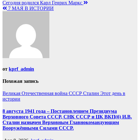
Навигация
Сегодня родился Карл Генрих Маркс
7 МАЯ В ИСТОРИИ
по
записям
от
kprf_admin
Похожая запись
Великая Отечественная война
СССР
Сталин
Этот день в
истории
8 августа 1941 года – Постановлением Президиума
Верховного Совета СССР, СНК СССР и ЦК ВКП(б) И.В.
Сталин назначен Верховным Главнокомандующим
Вооружёнными Силами СССР.