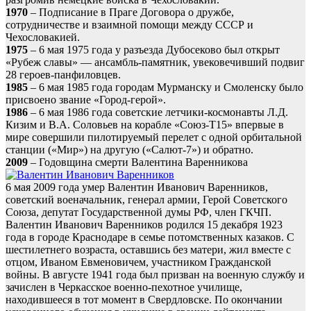
1970
– Подписание в Праге Договора о дружбе,
сотрудничестве и взаимной помощи между СССР и
Чехословакией.
1975
– 6 мая 1975 года у разъезда Дубосеково был открыт
«Рубеж славы» — ансамбль-памятник, увековечивший подвиг
28 героев-панфиловцев.
1985
– 6 мая 1985 года городам Мурманску и Смоленску было
присвоено звание «Город-герой».
1986
– 6 мая 1986 года советские летчики-космонавты Л.Д.
Кизим и В.А. Соловьев на корабле «Союз-Т15» впервые в
мире совершили пилотируемый перелет с одной орбитальной
станции («Мир») на другую («Салют-7») и обратно.
2009
– Годовщина смерти Валентина Варенникова
6 мая 2009 года умер Валентин Иванович Варенников,
советский военачальник, генерал армии, Герой Советского
Союза, депутат Государственной думы РФ, член ГКЧП.
Валентин Иванович Варенников родился 15 декабря 1923
года в городе Краснодаре в семье потомственных казаков. С
шестилетнего возраста, оставшись без матери, жил вместе с
отцом, Иваном Евменовичем, участником Гражданской
войны. В августе 1941 года был призван на военную службу и
зачислен в Черкасское военно-пехотное училище,
находившееся в тот момент в Свердловске. По окончании