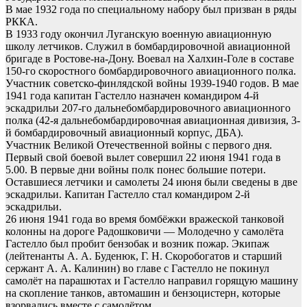
В мае 1932 года по специальному набору был призван в ряды
РККА.
В 1933 году окончил Луганскую военную авиационную
школу летчиков. Служил в бомбардировочной авиационной
бригаде в Ростове-на-Дону. Воевал на Халхин-Голе в составе
150-го скоростного бомбардировочного авиационного полка.
Участник советско-финлядской войны 1939-1940 годов. В мае
1941 года капитан Гастелло назначен командиром 4-й
эскадрильи 207-го дальнебомбардировочного авиационного
полка (42-я дальнебомбардировочная авиационная дивизия, 3-
й бомбардировочный авиационный корпус, ДБА).
Участник Великой Отечественной войны с первого дня.
Первый свой боевой вылет совершил 22 июня 1941 года в
5.00. В первые дни войны полк понес большие потери.
Оставшиеся летчики и самолеты 24 июня были сведены в две
эскадрильи. Капитан Гастелло стал командиром 2-й
эскадрильи.
26 июня 1941 года во время бомбёжки вражеской танковой
колонны на дороге Радошковичи — Молодечно у самолёта
Гастелло был пробит бензобак и возник пожар. Экипаж
(лейтенанты А. А. Буденюк, Г. Н. Скоробогатов и старший
сержант А. А. Калинин) во главе с Гастелло не покинул
самолёт на парашютах и Гастелло направил горящую машину
на скопление танков, автомашин и бензоцистерн, которые
взорвались вместе с самолётом.