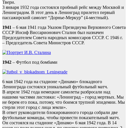
Твери.
3 января 1932 года состоялся пробный рейс между Москвой и
Ленинградом. В этот день в Ленинград прилетел первый
пассажирский самолет “Дорнье-Меркур” (4-местный).
1941
– 6 мая 1941 года Указом Президиума Верховного Совета
СССР Иосиф Виссарионович Сталин был назначен
Председателем Совета народных комиссаров СССР. С 1946 г.
– Председатель Совета Министров СССР.
1942
– Футбол под бомбами
6 мая 1942 года на стадионе «Динамо» блокадного
Ленинграда состоялся уникальный футбольный матч.
В апреле 1942 года немецкие самолеты разбросали над
нашими частями листовки: «Ленинград – город мертвых. Мы
не берем его пока, потому, что боимся трупной эпидемии. Мы
стерли этот город с лица земли».
В ответ руководители блокированного города собрали две
футбольные команды, чтобы провести показательный матч.
Он состоялся на стадионе «Динамо» 6 мая 1942 года. В 14
часов на поле вышел судья, по свистку которого появились 2