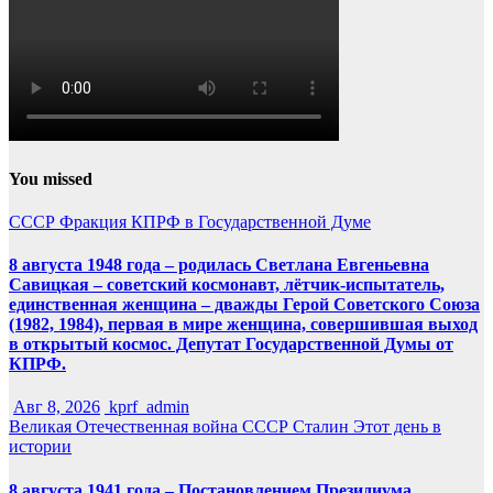
You missed
СССР
Фракция КПРФ в Государственной Думе
8 августа 1948 года – родилась Светлана Евгеньевна
Савицкая – советский космонавт, лётчик-испытатель,
единственная женщина – дважды Герой Советского Союза
(1982, 1984), первая в мире женщина, совершившая выход
в открытый космос. Депутат Государственной Думы от
КПРФ.
Авг 8, 2026
kprf_admin
Великая Отечественная война
СССР
Сталин
Этот день в
истории
8 августа 1941 года – Постановлением Президиума