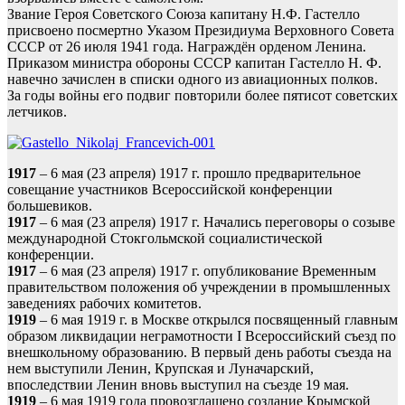
Звание Героя Советского Союза капитану Н.Ф. Гастелло
присвоено посмертно Указом Президиума Верховного Совета
СССР от 26 июля 1941 года. Награждён орденом Ленина.
Приказом министра обороны СССР капитан Гастелло Н. Ф.
навечно зачислен в списки одного из авиационных полков.
За годы войны его подвиг повторили более пятисот советских
летчиков.
1917
– 6 мая (23 апреля) 1917 г. прошло предварительное
совещание участников Всероссийской конференции
большевиков.
1917
– 6 мая (23 апреля) 1917 г. Начались переговоры о созыве
международной Стокгольмской социалистической
конференции.
1917
– 6 мая (23 апреля) 1917 г. опубликование Временным
правительством положения об учреждении в промышленных
заведениях рабочих комитетов.
1919
– 6 мая 1919 г. в Москве открылся посвященный главным
образом ликвидации неграмотности I Всероссийский съезд по
внешкольному образованию. В первый день работы съезда на
нем выступили Ленин, Крупская и Луначарский,
впоследствии Ленин вновь выступил на съезде 19 мая.
1919
– 6 мая 1919 года провозглашено создание Крымской