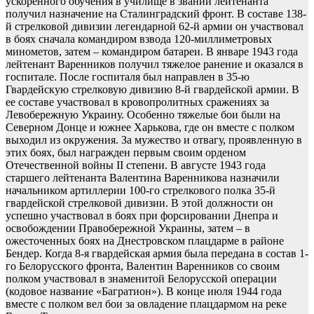
ускоренного обучения в училище в звании лейтенанта
получил назначение на Сталинградский фронт. В составе 138-
й стрелковой дивизии легендарной 62-й армии он участвовал
в боях сначала командиром взвода 120-миллиметровых
минометов, затем – командиром батареи. В январе 1943 года
лейтенант Варенников получил тяжелое ранение и оказался в
госпитале. После госпиталя был направлен в 35-ю
Гвардейскую стрелковую дивизию 8-й гвардейской армии. В
ее составе участвовал в кровопролитных сражениях за
Левобережную Украину. Особенно тяжелые бои были на
Северном Донце и южнее Харькова, где он вместе с полком
выходил из окружения. За мужество и отвагу, проявленную в
этих боях, был награжден первым своим орденом
Отечественной войны II степени. В августе 1943 года
старшего лейтенанта Валентина Варенникова назначили
начальником артиллерии 100-го стрелкового полка 35-й
гвардейской стрелковой дивизии. В этой должности он
успешно участвовал в боях при форсировании Днепра и
освобождении Правобережной Украины, затем – в
ожесточенных боях на Днестровском плацдарме в районе
Бендер. Когда 8-я гвардейская армия была передана в состав 1-
го Белорусского фронта, Валентин Варенников со своим
полком участвовал в знаменитой Белорусской операции
(кодовое название «Багратион»). В конце июля 1944 года
вместе с полком вел бои за овладение плацдармом на реке