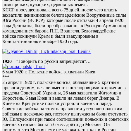
помещичьих, кулацких, церковных земель.
КССР просуществовала всего 75 дней, после чего власть
захватили деникинские белогвардейские Вооруженные силы
Юга России (ВСЮР), которые после отставки 4 апреля 1920
года Деникина, были преобразованны в Русскую Армию под
командованием барона П.Н. Врангеля. Белогвардейские
войска покинули Крым и были эвакуированы в
Константинополь в ноябре 1920 года.
1920
– “Говорить по-русски запрещается”…
6 мая 1920 г. Польские войска захватили Киев.
***
25 апреля 1920 г. польские войска, обладавшие 5-кратным
превосходством, начали вместе с петлюровцами вторжение в
пределы Советской Украины, 26 мая захватили Житомир и
Коростень, 6 мая Киев и вышли на левый берег Днепра. В
Киеве на Крещатике поляки устроили военный парад.
Советские войска на этом направлении уступали польским
войскам в несколько раз, поэтому вынуждены были отступать.
Ю. Пилсудский при таком соотношении польских и советских
военных сил мог бы за 5-6 мес. дойти до Москвы. Он
понимал, что Москвы ему не удержать, так как в России