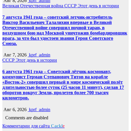
Авг 8, 2026
kprf_admin
Великая Отечественная война
СССР
Этот день в истории
7 августа 1941 года – советский летчик-истребитель
Виктор Васильевич Талалихин впервые в Великой
Отечественной войне совершил ночной таран, в
воздушном бою над Москвой уничтожив бомбардировщик
врага, за что был удостоен звания Героя Советского
Союза.
Авг 7, 2026
kprf_admin
СССР
Этот день в истории
6 августа 1961 года – Советский лётчик-космонавт,
коммунист Герман Степанович Титов на корабле
«Восток-2» совершил первый в мире космический полёт
длительностью более суток (25 часов 11 минут), сделав 17
оборотов вокруг Земли, пролетев более 700 тысяч
километров.
Авг 6, 2026
kprf_admin
Comments are disabled
Комментарии для сайта
Cackl
e