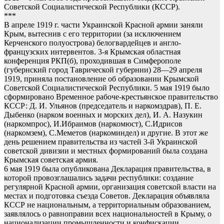
Советской Социалистической Республики (КССР).
***
В апреле 1919 г. части Украинской Красной армии заняли
Крым, вытеснив с его территории (за исключением
Керченского полуострова) белогвардейцев и англо-
французских интервентов. 3-я Крымская областная
конференция РКП(б), проходившая в Симферополе
(губернский город Таврической губернии) 28—29 апреля
1919, приняла постановление об образовании Крымской
Советской Социалистической Республики. 5 мая 1919 было
сформировано Временное рабоче-крестьянское правительство
КССР: Д. И. Ульянов (председатель и наркомздрав), П. Е.
Дыбенко (нарком военных и морских дел), И. А. Назукин
(наркомпрос), И.Ибраимов (наркомюст), С.Идрисов
(наркомзем), С.Меметов (наркоминдел) и другие. В этот же
день решением правительства из частей 3-й Украинской
советской дивизии и местных формирований была создана
Крымская советская армия.
6 мая 1919 была опубликована Декларация правительства, в
которой провозглашались задачи республики: создание
регулярной Красной армии, организация советской власти на
местах и подготовка съезда Советов. Декларация объявляла
КССР не национальным, а территориальным образованием,
заявлялось о равноправии всех национальностей в Крыму, о
национализации промышленности и конфискации