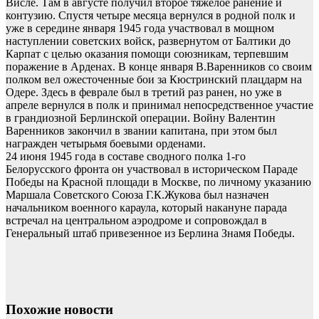
Висле. Там в августе получил второе тяжелое ранение и
контузию. Спустя четыре месяца вернулся в родной полк и
уже в середине января 1945 года участвовал в мощном
наступлении советских войск, развернутом от Балтики до
Карпат с целью оказания помощи союзникам, терпевшим
поражение в Арденах. В конце января В.Варенников со своим
полком вел ожесточенные бои за Кюстринский плацдарм на
Одере. Здесь в феврале был в третий раз ранен, но уже в
апреле вернулся в полк и принимал непосредственное участие
в грандиозной Берлинской операции. Войну Валентин
Варенников закончил в звании капитана, при этом был
награжден четырьмя боевыми орденами.
24 июня 1945 года в составе сводного полка 1-го
Белорусского фронта он участвовал в историческом Параде
Победы на Красной площади в Москве, по личному указанию
Маршала Советского Союза Г.К.Жукова был назначен
начальником военного караула, который накануне парада
встречал на центральном аэродроме и сопровождал в
Генеральный штаб привезенное из Берлина Знамя Победы.
Похожие новости