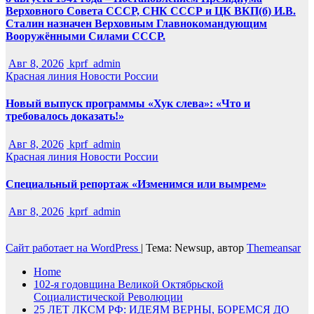
Верховного Совета СССР, СНК СССР и ЦК ВКП(б) И.В.
Сталин назначен Верховным Главнокомандующим
Вооружёнными Силами СССР.
Авг 8, 2026
kprf_admin
Красная линия
Новости России
Новый выпуск программы «Хук слева»: «Что и
требовалось доказать!»
Авг 8, 2026
kprf_admin
Красная линия
Новости России
Специальный репортаж «Изменимся или вымрем»
Авг 8, 2026
kprf_admin
Сайт работает на WordPress
|
Тема: Newsup, автор
Themeansar
Home
102-я годовщина Великой Октябрьской
Социалистической Революции
25 ЛЕТ ЛКСМ РФ: ИДЕЯМ ВЕРНЫ, БОРЕМСЯ ДО