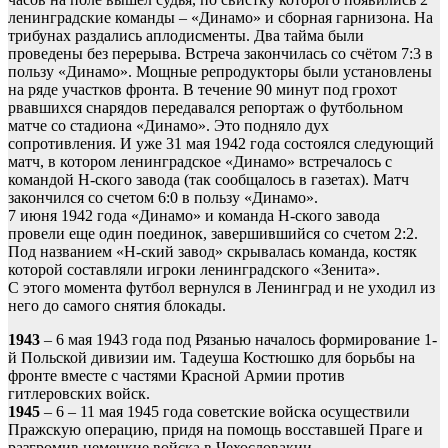
ленинградские команды – «Динамо» и сборная гарнизона. На
трибунах раздались аплодисменты. Два тайма были
проведены без перерыва. Встреча закончилась со счётом 7:3 в
пользу «Динамо». Мощные репродукторы были установлены
на ряде участков фронта. В течение 90 минут под грохот
рвавшихся снарядов передавался репортаж о футбольном
матче со стадиона «Динамо». Это подняло дух
сопротивления. И уже 31 мая 1942 года состоялся следующий
матч, в котором ленинградское «Динамо» встречалось с
командой Н-ского завода (так сообщалось в газетах). Матч
закончился со счетом 6:0 в пользу «Динамо».
7 июня 1942 года «Динамо» и команда Н-ского завода
провели еще один поединок, завершившийся со счетом 2:2.
Под названием «Н-ский завод» скрывалась команда, костяк
которой составляли игроки ленинградского «Зенита».
С этого момента футбол вернулся в Ленинград и не уходил из
него до самого снятия блокады.
1943
– 6 мая 1943 года под Рязанью началось формирование 1-
й Польской дивизии им. Тадеуша Костюшко для борьбы на
фронте вместе с частями Красной Армии против
гитлеровских войск.
1945
– 6 – 11 мая 1945 года советские войска осуществили
Пражскую операцию, придя на помощь восставшей Праге и
разгромив немецкие войска в Чехословакии.