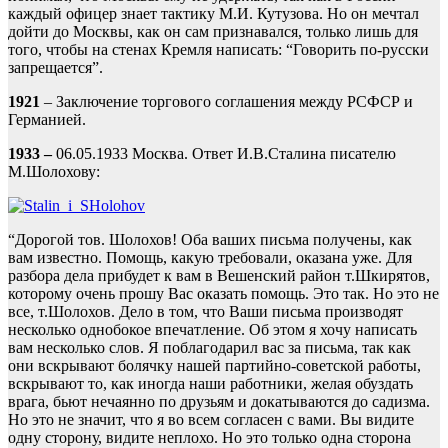
каждый офицер знает тактику М.И. Кутузова. Но он мечтал
дойти до Москвы, как он сам признавался, только лишь для
того, чтобы на стенах Кремля написать: “Говорить по-русски
запрещается”.
1921
– Заключение торгового соглашения между РСФСР и
Германией.
1933 –
06.05.1933 Москва. Ответ И.В.Сталина писателю
М.Шолохову:
“Дорогой тов. Шолохов! Оба ваших письма получены, как
вам известно. Помощь, какую требовали, оказана уже. Для
разбора дела прибудет к вам в Вешенский район т.Шкирятов,
которому очень прошу Вас оказать помощь. Это так. Но это не
все, т.Шолохов. Дело в том, что Ваши письма производят
несколько однобокое впечатление. Об этом я хочу написать
вам несколько слов. Я поблагодарил вас за письма, так как
они вскрывают болячку нашей партийно-советской работы,
вскрывают то, как иногда наши работники, желая обуздать
врага, бьют нечаянно по друзьям и докатываются до садизма.
Но это не значит, что я во всем согласен с вами. Вы видите
одну сторону, видите неплохо. Но это только одна сторона