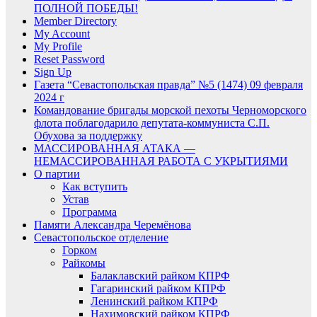
ПОЛНОЙ ПОБЕДЫ!
Member Directory
My Account
My Profile
Reset Password
Sign Up
Газета “Севастопольская правда” №5 (1474) 09 февраля
2024 г
Командование бригады морской пехоты Черноморского
флота поблагодарило депутата-коммуниста С.П.
Обухова за поддержку
МАССИРОВАННАЯ АТАКА —
НЕМАССИРОВАННАЯ РАБОТА С УКРЫТИЯМИ
О партии
Как вступить
Устав
Программа
Памяти Александра Черемёнова
Севастопольское отделение
Горком
Райкомы
Балаклавский райком КПРФ
Гагаринский райком КПРФ
Ленинский райком КПРФ
Нахимовский райком КПРФ