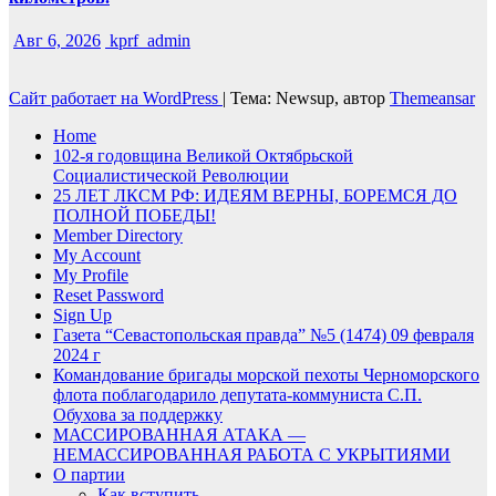
Авг 6, 2026
kprf_admin
Сайт работает на WordPress
|
Тема: Newsup, автор
Themeansar
Home
102-я годовщина Великой Октябрьской
Социалистической Революции
25 ЛЕТ ЛКСМ РФ: ИДЕЯМ ВЕРНЫ, БОРЕМСЯ ДО
ПОЛНОЙ ПОБЕДЫ!
Member Directory
My Account
My Profile
Reset Password
Sign Up
Газета “Севастопольская правда” №5 (1474) 09 февраля
2024 г
Командование бригады морской пехоты Черноморского
флота поблагодарило депутата-коммуниста С.П.
Обухова за поддержку
МАССИРОВАННАЯ АТАКА —
НЕМАССИРОВАННАЯ РАБОТА С УКРЫТИЯМИ
О партии
Как вступить