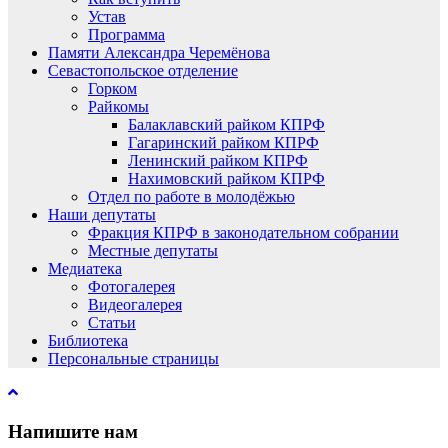
Устав
Программа
Памяти Александра Черемёнова
Севастопольское отделение
Горком
Райкомы
Балаклавский райком КПРФ
Гагаринский райком КПРФ
Ленинский райком КПРФ
Нахимовский райком КПРФ
Отдел по работе в молодёжью
Наши депутаты
Фракция КПРФ в законодательном собрании
Местные депутаты
Медиатека
Фотогалерея
Видеогалерея
Статьи
Библиотека
Персональные страницы
Напишите нам