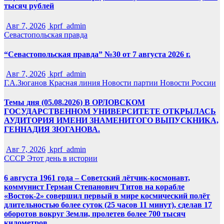
тысяч рублей
Авг 7, 2026
kprf_admin
Севастопольская правда
“Севастопольская правда” №30 от 7 августа 2026 г.
Авг 7, 2026
kprf_admin
Г.А.Зюганов
Красная линия
Новости партии
Новости России
Темы дня (05.08.2026) В ОРЛОВСКОМ
ГОСУДАРСТВЕННОМ УНИВЕРСИТЕТЕ ОТКРЫЛАСЬ
АУДИТОРИЯ ИМЕНИ ЗНАМЕНИТОГО ВЫПУСКНИКА,
ГЕННАДИЯ ЗЮГАНОВА.
Авг 7, 2026
kprf_admin
СССР
Этот день в истории
6 августа 1961 года – Советский лётчик-космонавт,
коммунист Герман Степанович Титов на корабле
«Восток-2» совершил первый в мире космический полёт
длительностью более суток (25 часов 11 минут), сделав 17
оборотов вокруг Земли, пролетев более 700 тысяч
километров.